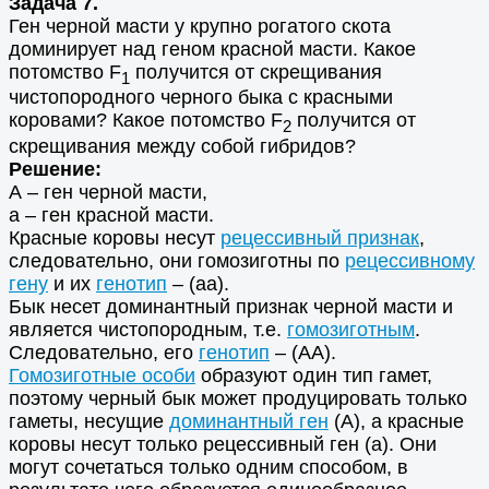
Задача 7.
Ген черной масти у крупно рогатого скота
доминирует над геном красной масти. Какое
потомство F
получится от скрещивания
1
чистопородного черного быка с красными
коровами? Какое потомство F
получится от
2
скрещивания между собой гибридов?
Решение:
А – ген черной масти,
а – ген красной масти.
Красные коровы несут
рецессивный признак
,
следовательно, они гомозиготны по
рецессивному
гену
и их
генотип
– (аа).
Бык несет доминантный признак черной масти и
является чистопородным, т.е.
гомозиготным
.
Следовательно, его
генотип
– (АА).
Гомозиготные особи
образуют один тип гамет,
поэтому черный бык может продуцировать только
гаметы, несущие
доминантный ген
(А), а красные
коровы несут только рецессивный ген (а). Они
могут сочетаться только одним способом, в