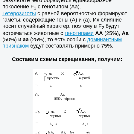
результате чего образуется единообразное
поколение F
с генотипом (Аа).
1
Гетерозиготы
с равной вероятностью формируют
гаметы, содержащие гены (А) и (а). Их слияние
носит случайный характер, поэтому в F
будут
2
встречаться животные с
генотипами
АА
(25%),
Аа
(50%) и
аа
(25%), то есть особи с
доминантным
признаком
будут составлять примерно 75%.
Составим схемы скрещивания, получим: