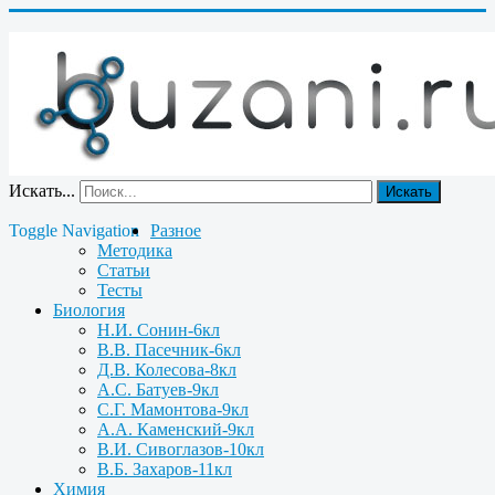
Искать...
Искать
Toggle Navigation
Разное
Методика
Статьи
Тесты
Биология
Н.И. Сонин-6кл
В.В. Пасечник-6кл
Д.В. Колесова-8кл
А.С. Батуев-9кл
С.Г. Мамонтова-9кл
А.А. Каменский-9кл
В.И. Сивоглазов-10кл
В.Б. Захаров-11кл
Химия