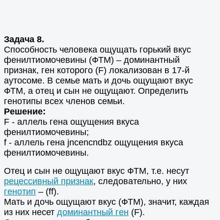
Задача 8.
Способность человека ощущать горький вкус
фенилтиомочевины (ФТМ) – доминантный
признак, ген которого (F) локализован в 17-й
аутосоме. В семье мать и дочь ощущают вкус
ФТМ, а отец и сын не ощущают. Определить
генотипы всех членов семьи.
Решение:
F - аллель гена ощущения вкуса
фенилтиомочевины;
f - аллель гена jncencndbz ощущения вкуса
фенилтиомочевины.
Отец и сын не ощущают вкус ФТМ, т.е. несут
рецессивный признак
, следовательно, у них
генотип
– (ff).
Мать и дочь ощущают вкус (ФТМ), значит, каждая
из них несет
доминантный ген
(F).