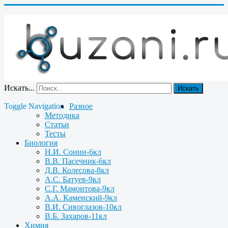
Искать...
Искать
Toggle Navigation
Разное
Методика
Статьи
Тесты
Биология
Н.И. Сонин-6кл
В.В. Пасечник-6кл
Д.В. Колесова-8кл
А.С. Батуев-9кл
С.Г. Мамонтова-9кл
А.А. Каменский-9кл
В.И. Сивоглазов-10кл
В.Б. Захаров-11кл
Химия