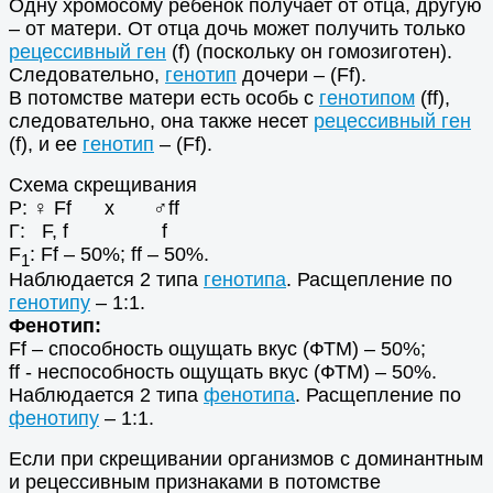
Одну хромосому ребенок получает от отца, другую
– от матери. От отца дочь может получить только
рецессивный ген
(f) (поскольку он гомозиготен).
Следовательно,
генотип
дочери – (Ff).
В потомстве матери есть особь с
генотипом
(ff),
следовательно, она также несет
рецессивный ген
(f), и ее
генотип
– (Ff).
Схема скрещивания
Р: ♀ Ff х ♂ff
Г: F, f f
F
: Ff – 50%; ff – 50%.
1
Наблюдается 2 типа
генотипа
. Расщепление по
генотипу
– 1:1.
Фенотип:
Ff – способность ощущать вкус (ФТМ) – 50%;
ff - неспособность ощущать вкус (ФТМ) – 50%.
Наблюдается 2 типа
фенотипа
. Расщепление по
фенотипу
– 1:1.
Если при скрещивании организмов с доминантным
и рецессивным признаками в потомстве