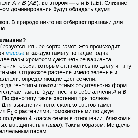
ллели
А
и
В
(
АВ
), во втором —
а
и
Ь
(
аЬ
). Слияние
лном доминировании будут обладать двумя
ов. В природе никто не отбирает признаки для
но.
ещивании?
разуется четыре сорта гамет. Это происходит
При
мейозе
в каждую гамету попадает одна
. Две пары хромосом дают четыре варианта
ения гороха, которые отличались по цвету и типу
нтными. Отцовское растение имело зеленые и
 аллели, определяющие цвет семени,
 тогда генотипы гомозиготных родительских форм
м случае гаметы будут нести в себе аллели
А
и
В
. По фенотипу такие растения при полном
Для выяснения того, сколько сортов гамет
ия F
с растениями, гомозиготными по двум
1
о получено 4 класса семян в отношении, близком к
еных морщинистых (
ааbb
). Таким образом, Мендель
м аллельным парам.