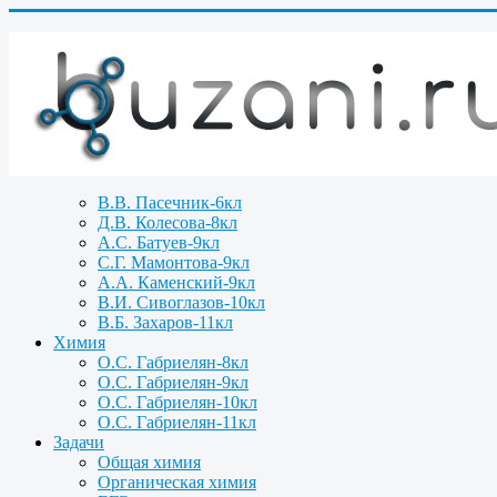
В.В. Пасечник-6кл
Д.В. Колесова-8кл
А.С. Батуев-9кл
С.Г. Мамонтова-9кл
А.А. Каменский-9кл
В.И. Сивоглазов-10кл
В.Б. Захаров-11кл
Химия
О.С. Габриелян-8кл
О.С. Габриелян-9кл
О.С. Габриелян-10кл
О.С. Габриелян-11кл
Задачи
Общая химия
Органическая химия