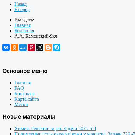
Назад
Вперёд
Вы здесь:
Главная
Биология
А.А. Каменский-9кл
Основное меню
Главная
FAQ
Контакты
Карта сайта
Метки
Новые материалы
Химия. Решение задач. Задачи 507 - 511
Полимерные гены окраски кожи у человека. Задачи 729 -