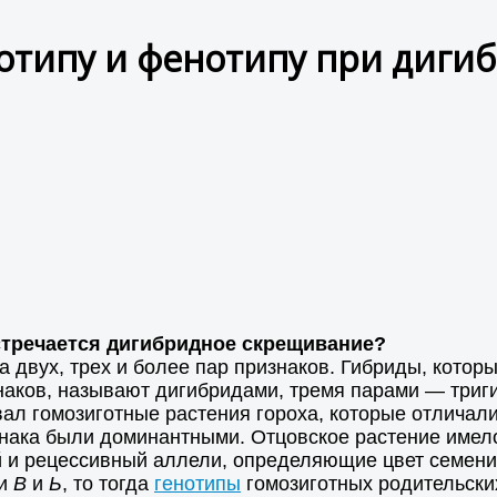
отипу и фенотипу при диг
встречается дигибридное скрещивание?
 двух, трех и более пар признаков. Гибриды, котор
ков, называют дигибридами, тремя парами — триги
л гомозиготные растения гороха, которые отличалис
знака были доминантными. Отцовское растение имел
и рецессивный аллели, определяющие цвет семени, с
ми
В
и
Ь
, то тогда
генотипы
гомозиготных родительски