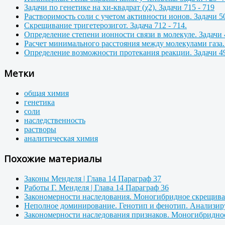
Задачи по генетике на хи-квадрат (χ2). Задачи 715 - 719
Растворимость соли с учетом активности ионов. Задачи 50
Скрещивание тригетерозигот. Задача 712 - 714.
Определение степени ионности связи в молекуле. Задачи 
Расчет минимального расстояния между молекулами газа. 
Определение возможности протекания реакции. Задачи 49
Метки
общая химия
генетика
соли
наследственность
растворы
аналитическая химия
Похожие материалы
Законы Менделя | Глава 14 Параграф 37
Работы Г. Менделя | Глава 14 Параграф 36
Закономерности наследования. Моногибридное скрещиван
Неполное доминирование. Генотип и фенотип. Анализир
Закономерности наследования признаков. Моногибридное