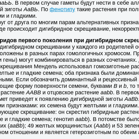
ааЬЬ
. В первом случае гаметы будут нести в себе а
ой зиготы
АаВЬ
. По
фенотипу
такие растения при по
и и гладкими.
г от друга по многим парам альтернативных признак
роде происходит дигибридное скрещивание, некоррект
ибридов первого поколения при дигибридном скр
дигибридном скрещивании у каждого из родителей об
сположены в разных парах гомологичных хромосом. 
и гены) могут комбинироваться в разных сочетаниях
скрещивания Мендель использовал гомозиготные раст
елтые и гладкие семена; оба признака были домина
ными. Если обозначить доминантный и рецессивный
ющие форму поверхности семени, буквами
В
и
b
, то
 растение
ААВВ
и отцовское растение
ааbb
. В перво
амет приведет к появлению дигибридной зиготы
АаВb
 признаками: их семена будут желтыми и гладкими. 
рующее скрещивание: он скрестил гибридные растен
 и гладкие семена; генотип
ааbb
). В потомстве был
их (
ааВb
); 49 желтых морщинистых (
Ааbb
) и 53 зел
авном отношении и является гетерозиготным по обеи