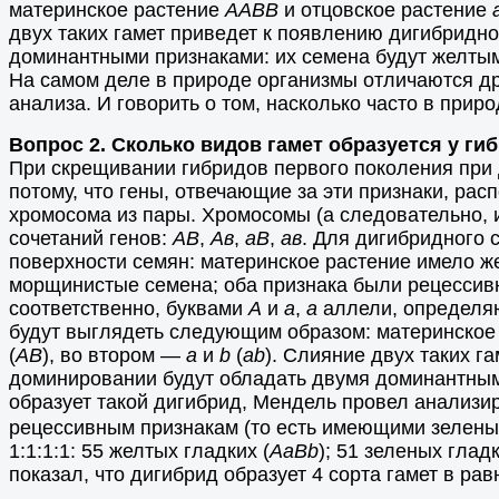
материнское растение
ААВВ
и отцовское растение
двух таких гамет приведет к появлению дигибридн
доминантными признаками: их семена будут желтым
На самом деле в природе организмы отличаются дру
анализа. И говорить о том, насколько часто в при
Вопрос 2. Сколько видов гамет образуется у г
При скрещивании гибридов первого поколения при 
потому, что гены, отвечающие за эти признаки, ра
хромосома из пары. Хромосомы (а следовательно, 
сочетаний генов:
АВ
,
Ав
,
аВ
,
ав
. Для дигибридного 
поверхности семян: материнское растение имело ж
морщинистые семена; оба признака были рецессив
соответственно, буквами
А
и
а
,
а
аллели, определя
будут выглядеть следующим образом: материнское
(
АВ
), во втором —
а
и
b
(
аb
). Слияние двух таких г
доминировании будут обладать двумя доминантными
образует такой дигибрид, Мендель провел анализи
рецессивным признакам (то есть имеющими зеленые
1:1:1:1: 55 желтых гладких (
АаВb
); 51 зеленых гладк
показал, что дигибрид образует 4 сорта гамет в р