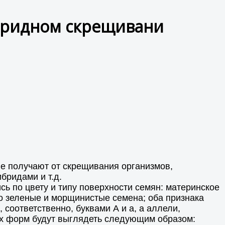
ибридном скрещивани
ые получают от скрещивания организмов,
бридами и т.д.
ь по цвету и типу поверхности семян: материнское
о зеленые и морщинистые семена; оба признака
оответственно, буквами А и а, а аллели,
х форм будут выглядеть следующим образом: