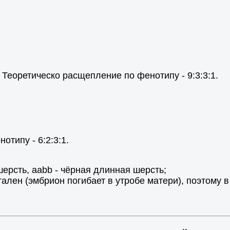
Теоретическо расщепление по фенотипу - 9:3:3:1.
типу - 6:2:3:1.
ерсть, aabb - чёрная длинная шерсть;
тален (эмбрион погибает в утробе матери), поэтому 