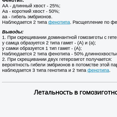
Фенотип:
АА - длинный хвост - 25%;
Аа - короткий хвост - 50%;
аа - гибель эмбрионов.
Наблюдается 2 типа
фенотипа
. Расщепление по фен
Выводы:
1. При скрещивании доминантной гомозиготы с гете
у самца образуется 2 типа гамет - (А) и (а);
у самки образуется 1 тип гамет - (А);
Наблюдается 2 типа фенотипа - 50% длиннохвосты
2. При скрещивании двух гетерозигот получается:
вероятность гибели эмбрионов в потомстве этой па
наблюдается 3 типа генотипа и 2 типа
фенотипа
.
Летальность в гомозиготн