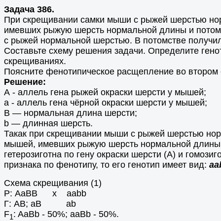
Задача 386.
При скрещивании самки мыши с рыжей шерстью нор
имевших рыжую шерсть нормальной длины и потомк
с рыжей нормальной шерстью. В потомстве получ
Составьте схему решения задачи. Определите гено
скрещиваниях.
Поясните фенотипическое расщепление во втором
Решение:
А - аллель гена рыжей окраски шерсти у мышей;
а - аллель гена чёрной окраски шерсти у мышей;
В — нормальная длина шерсти;
b — длинная шерсть.
Такак при скрещивании мыши с рыжей шерстью нор
мышей, имевших рыжую шерсть нормальной длины т
гетерозиготна по гену окраски шерсти (А) и гомозиг
признака по фенотипу, то его генотип имеет вид:
aa
Схема скрещивания (1)
Р: AaBB х aabb
Г: АВ; аВ ab
F
: AaBb - 50%; aaBb - 50%.
1