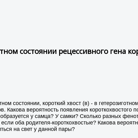
тном состоянии рецессивного гена к
ном состоянии, короткий хвост (в) - в гетерозиготн
. Какова вероятность появления короткохвостого по
образуется у самца? У самки? Сколько разных фено
 если оба родителя-короткохвостые? Какова вероятн
ться на свет у данной пары?