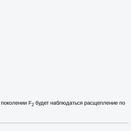
в поколении F
будет наблюдаться расщепление по
2