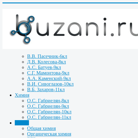
В.В. Пасечник-6кл
Д.В. Колесова-8кл
А.С. Батуев-9кл
С.Г. Мамонтова-9кл
А.А. Каменский-9кл
В.И. Сивоглазов-10кл
В.Б. Захаров-11кл
Химия
О.С. Габриелян-8кл
О.С. Габриелян-9кл
О.С. Габриелян-10кл
О.С. Габриелян-11кл
Задачи
Общая химия
Органическая химия