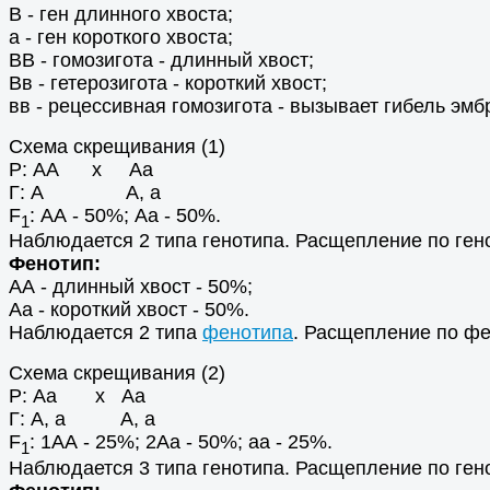
В - ген длинного хвоста;
а - ген короткого хвоста;
ВВ - гомозигота - длинный хвост;
Вв - гетерозигота - короткий хвост;
вв - рецессивная гомозигота - вызывает гибель эмб
Схема скрещивания (1)
Р: АА х Аа
Г: А А, а
F
: АА - 50%; Аа - 50%.
1
Наблюдается 2 типа генотипа. Расщепление по генот
Фенотип:
АА - длинный хвост - 50%;
Аа - короткий хвост - 50%.
Наблюдается 2 типа
фенотипа
. Расщепление по фен
Схема скрещивания (2)
Р: Аа х Аа
Г: А, а А, а
F
: 1АА - 25%; 2Аа - 50%; аа - 25%.
1
Наблюдается 3 типа генотипа. Расщепление по генот