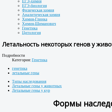
ЕГЭ-химия
ЕГЭ-биология
Физическая химия
Аналитическая химия
Химия-Глинка
Химия-Шиманович
Генетика
Цитология
Летальность некоторых генов у живот
Подробности
Категория:
Генетика
генетика
летальные гены
Типы наследования
Летальные гены у животных
Летальные гены у кур
Формы наследо