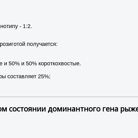
отипу - 1:2.
розиготой получается:
е и 50% и 50% короткохвостые.
ры составляет 25%;
ом состоянии доминантного гена рыж