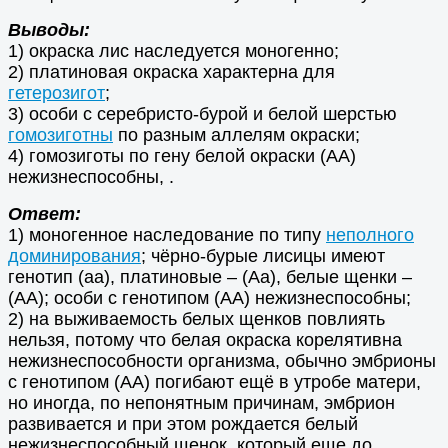
Выводы:
1) окраска лис наследуется моногенно;
2) платиновая окраска характерна для
гетерозигот
;
3) особи с серебристо-бурой и белой шерстью
гомозиготны
по разным аллелям окраски;
4) гомозиготы по гену белой окраски (АА)
нежизнеспособны, .
Ответ:
1) моногенное наследование по типу
неполного
доминирования
; чёрно-бурые лисицы имеют
генотип (аа), платиновые – (Аа), белые щенки –
(АА); особи с генотипом (АА) нежизнеспособны;
2) на выживаемость белых щенков повлиять
нельзя, потому что белая окраска корелятивна
нежизнеспособности организма, обычно эмбрионы
с генотипом (АА) погибают ещё в утробе матери,
но иногда, по непонятным причинам, эмбрион
развивается и при этом рождается белый
нежизнеспособный щенок, который еще до