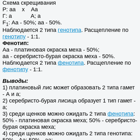
Схема скрещивания
Р: аа х Аа
Г: а А; а
F
: Аа - 50%; аа - 50%.
1
Наблюдается 2 типа
генотипа
. Расщепление по
генотипу
- 1:1.
Фенотип:
Аа - платиновая окраска меха - 50%;
аа - серебристо-бурая окраска меха - 50%.
Наблюдается 2 типа
фенотипа
. Расщепление по
фенотипу
- 1:1.
Выводы:
1) платиновый лис может образовать 2 типа гамет
- А и а;
2) серебристо-бурая лисица образует 1 тип гамет -
а;
3) среди щенков можно ожидать 2 типа
фенотипа
:
50% - платиновая окраска меха; 50% - серебристо-
бурая окраска меха;
4) среди щенков можно ожидать 2 типа генотипа:
50% - Аа; 50% - аа;