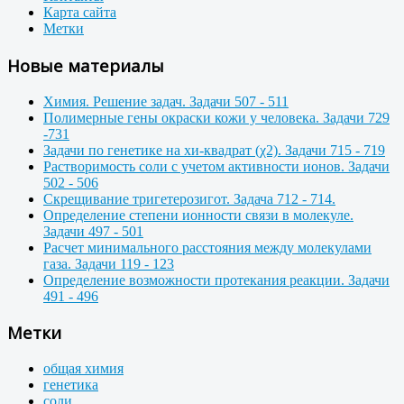
Карта сайта
Метки
Новые материалы
Химия. Решение задач. Задачи 507 - 511
Полимерные гены окраски кожи у человека. Задачи 729
-731
Задачи по генетике на хи-квадрат (χ2). Задачи 715 - 719
Растворимость соли с учетом активности ионов. Задачи
502 - 506
Скрещивание тригетерозигот. Задача 712 - 714.
Определение степени ионности связи в молекуле.
Задачи 497 - 501
Расчет минимального расстояния между молекулами
газа. Задачи 119 - 123
Определение возможности протекания реакции. Задачи
491 - 496
Метки
общая химия
генетика
соли