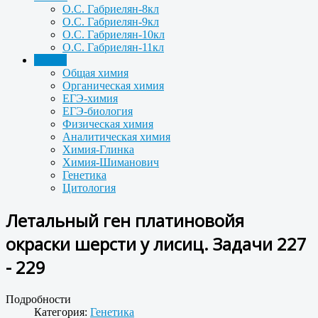
О.С. Габриелян-8кл
О.С. Габриелян-9кл
О.С. Габриелян-10кл
О.С. Габриелян-11кл
Задачи
Общая химия
Органическая химия
ЕГЭ-химия
ЕГЭ-биология
Физическая химия
Аналитическая химия
Химия-Глинка
Химия-Шиманович
Генетика
Цитология
Летальный ген платиновойя
окраски шерсти у лисиц. Задачи 227
- 229
Подробности
Категория:
Генетика