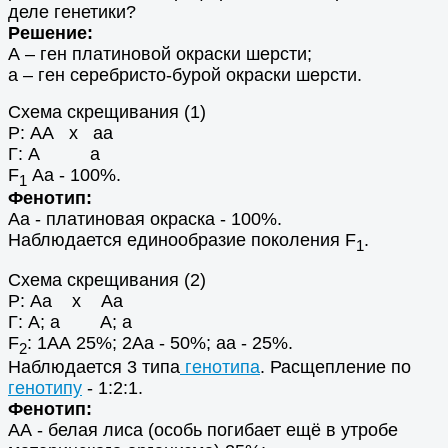
деле генетики?
Решение:
А – ген платиновой окраски шерсти;
а – ген серебристо-бурой окраски шерсти.
Схема скрещивания (1)
Р: АА х аа
Г: А а
F
Аа - 100%.
1
Фенотип:
Аа - платиновая окраска - 100%.
Наблюдается единообразие поколения F
.
1
Схема скрещивания (2)
Р: Аа х Аа
Г: А; а А; а
F
: 1АА 25%; 2Аа - 50%; аа - 25%.
2
Наблюдается 3 типа
генотипа
. Расщепление по
генотипу
- 1:2:1.
Фенотип:
АА - белая лиса (особь погибает ещё в утробе