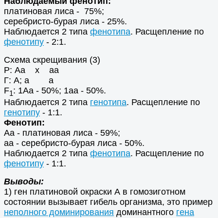
Наблюдаемый фенотип:
платиновая лиса - 75%;
серебристо-бурая лиса - 25%.
Наблюдается 2 типа
фенотипа
. Расщепление по
фенотипу
- 2:1.
Схема скрещивания (3)
Р: Аа х аа
Г: А; а а
F
: 1Аа - 50%; 1аа - 50%.
1
Наблюдается 2 типа
генотипа
. Расщепление по
генотипу
- 1:1.
Фенотип:
Аа - платиновая лиса - 59%;
аа - серебристо-бурая лиса - 50%.
Наблюдается 2 типа
фенотипа
. Расщепление по
фенотипу
- 1:1.
Выводы:
1) ген платиновой окраски А в гомозиготном
состоянии вызывает гибель организма, это пример
неполного доминирования
доминантного
гена