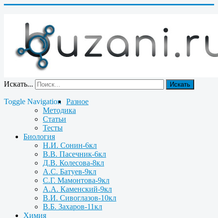
Искать...
Искать
Toggle Navigation
Разное
Методика
Статьи
Тесты
Биология
Н.И. Сонин-6кл
В.В. Пасечник-6кл
Д.В. Колесова-8кл
А.С. Батуев-9кл
С.Г. Мамонтова-9кл
А.А. Каменский-9кл
В.И. Сивоглазов-10кл
В.Б. Захаров-11кл
Химия