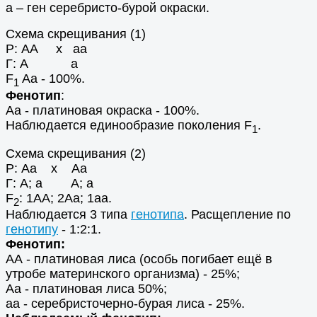
а – ген серебристо-бурой окраски.
Схема скрещивания (1)
Р: АА х аа
Г: А а
F
Аа - 100%.
1
Фенотип
:
Аа - платиновая окраска - 100%.
Наблюдается единообразие поколения F
.
1
Схема скрещивания (2)
Р: Аа х Аа
Г: А; а А; а
F
: 1АА; 2Аа; 1аа.
2
Наблюдается 3 типа
генотипа
. Расщепление по
генотипу
- 1:2:1.
Фенотип:
АА - платиновая лиса (особь погибает ещё в
утробе материнского организма) - 25%;
Аа - платиновая лиса 50%;
аа - серебристочерно-бурая лиса - 25%.