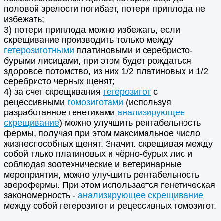
половой зрелости погибает, потери приплода не
избежать;
3) потери приплода можно избежать, если
скрещивание производить только между
гетерозиготными
платиновыми и серебристо-
бурыми лисицами, при этом будет рождаться
здоровое потомство, из них 1/2 платиновых и 1/2
серебристо черных щенят;
4) за счет скрещивания
гетерозигот
с
рецессивными
гомозиготами
(используя
разработанное генетиками
анализирующее
скрещивание
) можно улучшить рентабельность
фермы, получая при этом максимальное число
жизнеспособных щенят. Значит, скрещивая между
собой тлько платиновых и чёрно-бурых лис и
соблюдая зоотехнические и ветеринарные
мероприятия, можно улучшить рентабельность
зверофермы. При этом использается генетическая
закономерность -
анализирующее скрещивание
между собой гетерозигот и рецессивных гомозигот.