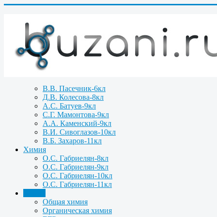
В.В. Пасечник-6кл
Д.В. Колесова-8кл
А.С. Батуев-9кл
С.Г. Мамонтова-9кл
А.А. Каменский-9кл
В.И. Сивоглазов-10кл
В.Б. Захаров-11кл
Химия
О.С. Габриелян-8кл
О.С. Габриелян-9кл
О.С. Габриелян-10кл
О.С. Габриелян-11кл
Задачи
Общая химия
Органическая химия