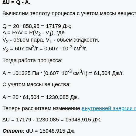
∆U = Q - A.
Вычислим теплоту процесса с учетом массы вещест
.
Q = 20
858,95 = 17179 Дж;
A = P∆V = P(V
- V
), где
2
1
V
- объем пара, V
- объем жидкости.
2
1
3
.
-3
3
V
= 607 см
/г = 0,607
10
см
/г.
2
Тогда работа процесса:
.
.
-3
3
А = 101325 Па
(0,607
10
см
/г) = 61,504 Дж/г.
С учетом массы вещества:
.
А = 20
61,504 = 1230,085 Дж.
Теперь рассчитаем изменение
внутренней энергии 
∆U = 17179 - 1230,085 = 15948,915 Дж.
Ответ:
dU = 15948,915 Дж.