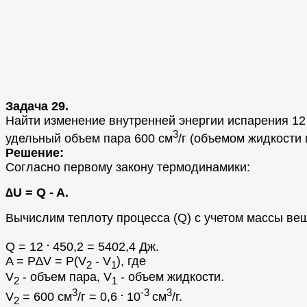
Задача 29.
Найти изменение внутре
нней энергии испарения 12
3
удельный объем пара 600 см
/г (объемом жидкости 
Решение:
Согласно первому закону термодинамики:
∆U = Q - A.
Вычислим теплоту процесса (Q) с учетом массы ве
.
Q = 12
450,2 = 5402,4 Дж.
A = P∆V = P(V
- V
), где
2
1
V
- объем пара, V
- объем жидкости.
2
1
3
.
-3
3
V
= 600 см
/г = 0,6
10
см
/г.
2