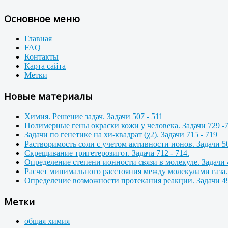
Основное меню
Главная
FAQ
Контакты
Карта сайта
Метки
Новые материалы
Химия. Решение задач. Задачи 507 - 511
Полимерные гены окраски кожи у человека. Задачи 729 -
Задачи по генетике на хи-квадрат (χ2). Задачи 715 - 719
Растворимость соли с учетом активности ионов. Задачи 50
Скрещивание тригетерозигот. Задача 712 - 714.
Определение степени ионности связи в молекуле. Задачи 
Расчет минимального расстояния между молекулами газа. 
Определение возможности протекания реакции. Задачи 49
Метки
общая химия