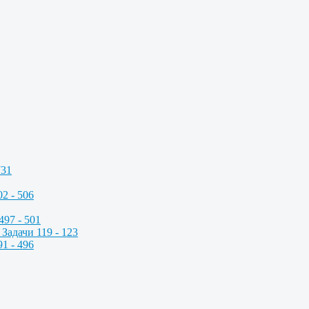
731
2 - 506
497 - 501
Задачи 119 - 123
1 - 496