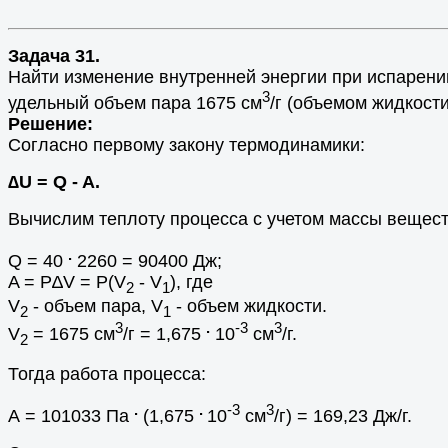
Задача 31.
Найти изменение внутренней энергии при испарении
3
удельный объем пара 1675 см
/г (объемом жидкост
Решение:
Согласно первому закону термодинамики:
∆U = Q - A.
Вычислим теплоту процесса с учетом массы вещест
.
Q = 40
2260 = 90400 Дж;
A = P∆V = P(V
- V
), где
2
1
V
- объем пара, V
- объем жидкости.
2
1
3
.
-3
3
V
= 1675 см
/г = 1,675
10
см
/г.
2
Тогда работа процесса:
.
.
-3
3
А = 101033 Па
(1,675
10
см
/г) = 169,23 Дж/г.