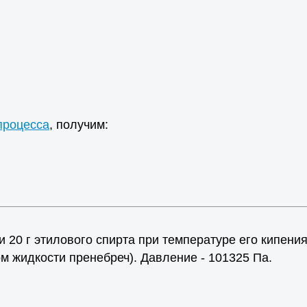
процесса
, получим:
 20 г этилового спирта при температуре его кипени
ом жидкости пренебреч). Давление - 101325 Па.