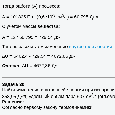
Тогда работа (А) процесса:
.
.
-3
3
А = 101325 Па
(0,6
10
см
/г) = 60,795 Дж/г.
С учетом массы вещества:
.
А = 12
60,795 = 729,54 Дж.
Теперь рассчитаем изменение
внутренней энергии 
∆U = 5402,4 - 729,54 = 4672,86 Дж.
Ответ:
∆U = 4672,86 Дж.
Задача 30.
Найти изменение внутренней энергии при испарении
3
858,95 Дж/г, удельный объем пара 607 см
/г (объем
Решение:
Согласно первому закону термодинамики: