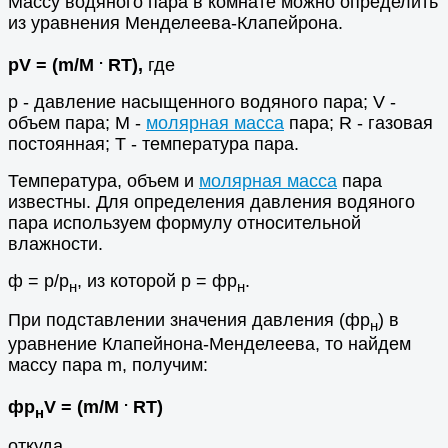
Массу водяного пара в комнате можно определить
из уравнения Менделеева-Клапейрона.
.
pV = (m/M
RT),
где
р - давление насыщенного водяного пара; V -
объем пара; М -
молярная масса
пара; R - газовая
постоянная; Т - температура пара.
Температура, объем и
молярная масса
пара
известны. Для определения давления водяного
пара используем формулу относительной
влажности.
ф = р/р
, из которой р = фр
.
н
н
При подставлении значения давления (фр
) в
н
уравнение Клапейнона-Менделеева, то найдем
массу пара m, получим:
.
фр
V = (m/M
RT)
н
откуда