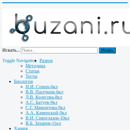
Искать...
Искать
Toggle Navigation
Разное
Методика
Статьи
Тесты
Биология
Н.И. Сонин-6кл
В.В. Пасечник-6кл
Д.В. Колесова-8кл
А.С. Батуев-9кл
С.Г. Мамонтова-9кл
А.А. Каменский-9кл
В.И. Сивоглазов-10кл
В.Б. Захаров-11кл
Химия