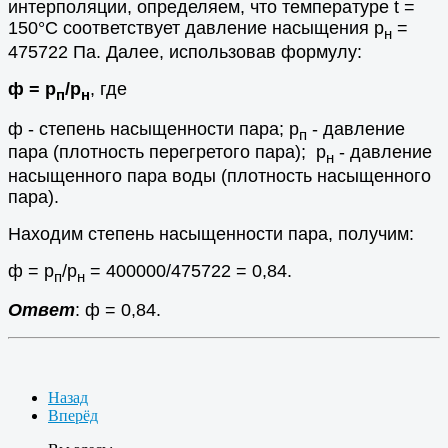
интерполяции, определяем, что температуре t =
150°С соответствует давление насыщения p
=
н
475722 Па. Далее, использовав формулу:
ф = p
/p
, где
п
н
ф - степень насыщенности пара; p
- давление
п
пара (плотность перегретого пара); p
- давление
н
насыщенного пара воды (плотность насыщенного
пара).
Находим степень насыщенности пара, получим:
ф = p
/p
= 400000/475722 = 0,84.
п
н
Ответ
: ф = 0,84.
Назад
Вперёд