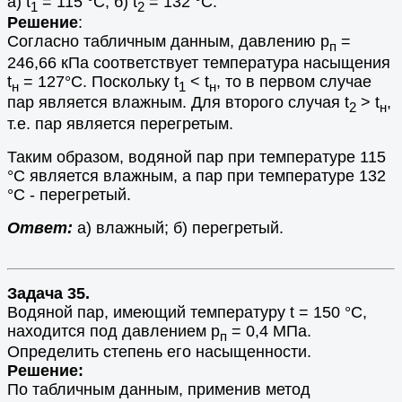
а) t
= 115 °С; б) t
= 132 °С.
1
2
Решение
:
Согласно табличным данным, давлению p
=
п
246,66 кПа соответствует температура насыщения
t
= 127°С. Поскольку t
< t
, то в первом случае
н
1
н
пар является влажным. Для второго случая t
> t
,
2
н
т.е. пар является перегретым.
Таким образом, водяной пар при температуре 115
°С является влажным, а пар при температуре 132
°С - перегретый.
Ответ:
а) влажный; б) перегретый.
Задача 35.
Водяной пар, имеющий температуру t = 150 °С,
находится под давлением p
= 0,4 МПа.
п
Определить степень его насыщенности.
Решение:
По табличным данным, применив метод