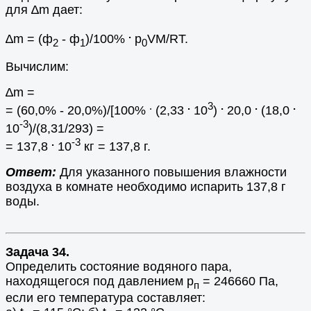
для ∆m дает:
.
∆m = (ф
- ф
)/100%
p
VM/RT.
2
1
0
Вычислим:
∆m =
.
.
3
.
.
.
= (60,0% - 20,0%)/[100%
(2,33
10
)
20,0
(18,0
-3
10
)/(8,31/293) =
.
-3
= 137,8
10
кг = 137,8 г.
Ответ:
Для указанного повышения влажности
воздуха в комнате необходимо испарить 137,8 г
воды.
Задача 34.
Определить состояние водяного пара,
находящегося под давлением p
= 246660 Па,
п
если его температура составляет: