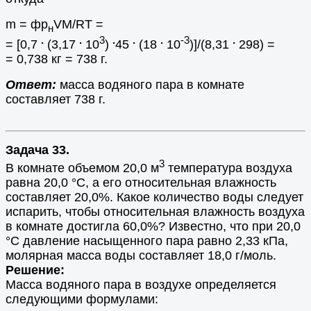
m = фр
VM/RT =
н
.
.
3
.
.
.
-3
.
= [0,7
(3,17
10
)
45
(18
10
)]/(8,31
298) =
= 0,738 кг = 738 г.
Ответ:
масса водяного пара в комнате
составляет 738 г.
Задача 33.
3
В комнате объемом 20,0 м
температура воздуха
равна 20,0 °С, а его относительная влажность
составляет 20,0%. Какое количество воды следует
испарить, чтобы относительная влажность воздуха
в комнате достигла 60,0%? Известно, что при 20,0
°С давление насыщенного пара равно 2,33 кПа,
молярная масса воды составляет 18,0 г/моль.
Решение:
Масса водяного пара в воздухе определяется
следующими формулами: