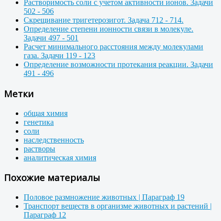
Растворимость соли с учетом активности ионов. Задачи
502 - 506
Скрещивание тригетерозигот. Задача 712 - 714.
Определение степени ионности связи в молекуле.
Задачи 497 - 501
Расчет минимального расстояния между молекулами
газа. Задачи 119 - 123
Определение возможности протекания реакции. Задачи
491 - 496
Метки
общая химия
генетика
соли
наследственность
растворы
аналитическая химия
Похожие материалы
Половое размножение животных | Параграф 19
Транспорт веществ в организме животных и растений |
Параграф 12