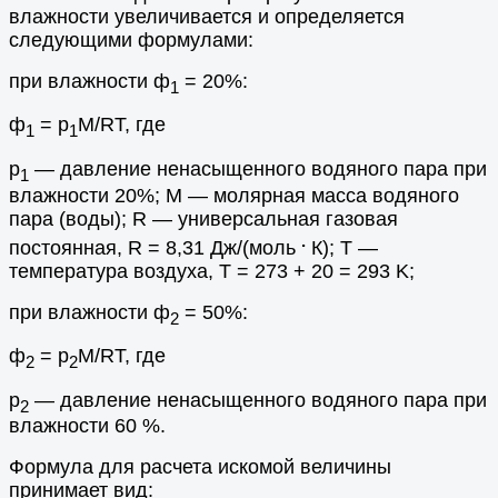
влажности увеличивается и определяется
следующими формулами:
при влажности ф
= 20%:
1
ф
= p
M/RT, где
1
1
p
— давление ненасыщенного водяного пара при
1
влажности 20%; M — молярная масса водяного
пара (воды); R — универсальная газовая
.
постоянная, R = 8,31 Дж/(моль
К); T —
температура воздуха, T = 273 + 20 = 293 K;
при влажности ф
= 50%:
2
ф
= p
M/RT, где
2
2
p
— давление ненасыщенного водяного пара при
2
влажности 60 %.
Формула для расчета искомой величины
принимает вид: