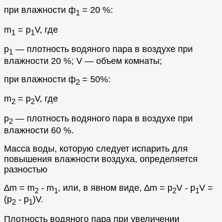
при влажности ф
= 20 %:
1
m
= р
V, где
1
1
р
— плотность водяного пара в воздухе при
1
влажности 20 %; V — объем комнаты;
при влажности ф
= 50%:
2
m
= р
V, где
2
2
р
— плотность водяного пара в воздухе при
2
влажности 60 %.
Масса воды, которую следует испарить для
повышения влажности воздуха, определяется
разностью
∆m = m
- m
, или, в явном виде, ∆m = р
V - р
V =
2
1
2
1
(р
- р
)V.
2
1
Плотность водяного пара при увеличении