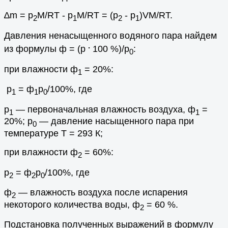
∆m = p
M/RT - p
M/RT = (p
- p
)VM/RT.
2
1
2
1
Давления ненасыщенного водяного пара найдем
.
из формулы ф = (p
100 %)/p
:
0
при влажности ф
= 20%:
1
p
= ф
p
/100%, где
1
1
0
р
— первоначальная влажность воздуха, ф
=
1
1
20%; p
— давление насыщенного пара при
0
температуре T = 293 К;
при влажности ф
= 60%:
2
p
= ф
p
/100%, где
2
2
0
ф
— влажность воздуха после испарения
2
некоторого количества воды, ф
= 60 %.
2
Подстановка полученных выражений в формулу