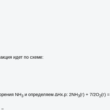
акция идет по схеме:
орения NH
и определяем ∆Hх.р: 2NH
(г) + 7/2O
(г) 
3
3
2
] =