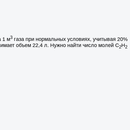
3
 1 м
газа при нормальных условиях, учитывая 20%
анимает объем 22,4 л. Нужно найти число молей С
Н
2
2