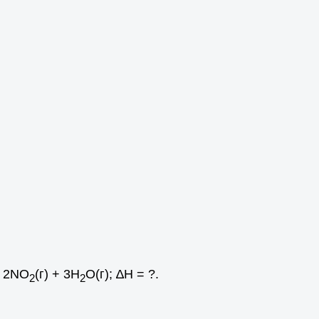
= 2NO
(г) + 3H
O(г); ∆Н = ?.
2
2