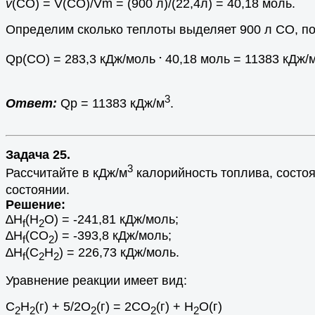
v
(СО) = V(СО)/Vm = (900 л)/(22,4л) = 40,18 моль.
Определим сколько теплоты выделяет 900 л СО, п
.
Qр(СО) = 283,3 кДж/моль
40,18 моль = 11383 кДж/
3
Ответ:
Qр = 11383 кДж/м
.
Задача 25.
3
Рассчитайте в кДж/м
калорийность топлива, состо
состоянии.
Решение:
∆Н
(Н
O) = -241,81 кДж/моль;
f
2
∆Н
(CO
) = -393,8 кДж/моль;
f
2
∆Н
(С
Н
) = 226,73 кДж/моль.
f
2
2
Уравнение реакции имеет вид:
С
Н
(г) + 5/2О
(г) = 2СО
(г) + Н
О(г)
2
2
2
2
2