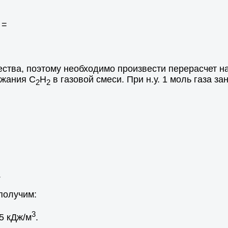
] =
тва, поэтому необходимо произвести перерасчет на
ржания С
Н
в газовой смеси. При н.у. 1 моль газа з
2
2
.
 получим:
3
5 кДж/м
.