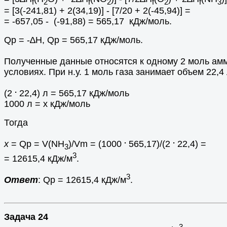
f
2
f
2
f
2
f
3
= [3(-241,81) + 2(34,19)] - [7/20 + 2(-45,94)] =
= -657,05 - (-91,88) = 565,17 кДж/моль.
Qр = -∆H, Qр = 565,17 кДж/моль.
Полученные данные относятся к одному 2 моль амм
условиях. При н.у. 1 моль газа занимает объем 22,4
.
(2
22,4) л = 565,17 кДж/моль
1000 л = х кДж/моль
Тогда
.
.
х
= Qр = V(NH
)/Vm = (1000
565,17)/(2
22,4) =
3
3
= 12615,4 кДж/м
.
3
Ответ
: Qр = 12615,4 кДж/м
.
Задача 24
3