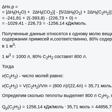
∆Hх.р =
= [∆Н
(Н
O) + 2∆Н
(CO
)] - [5/2∆Н
(O
) + 2∆Н
(С
Н
)
f
2
f
2
f
2
f
2
2
= -241,81 + 2(-393,8) - (226,73 + 0) =
= -1029,41 - 226,73 = -1256,14 кДж/моль.
Полученные данные относятся к одному молю вещес
содержания примесей и,соответственно, 80% соде
3
в 1 м
:
3
1 м
= 1000 л, 80% С
Н
составят 800 л.
2
2
Тогда
v
(С
Н
) - число молей равно:
2
2
v
(С
Н
) = V(С
Н
)/Vm = (800 л)/(22,4л) = 35,71 моль
2
2
2
2
Определим сколько теплоты выделяет 800 л С
Н
,
2
2
.
Q
(С
Н
) = 1256,14 кДж/моль
35,71 моль = 44856,7
р
2
2