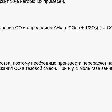
ержит 10% негорючих примесей.
орения СО и определяем ∆Hх.р: СО(г) + 1/2О
(г) = С
2
тва, поэтому необходимо произвести перерасчет на
ания СО в газовой смеси. При н.у. 1 моль газа зани