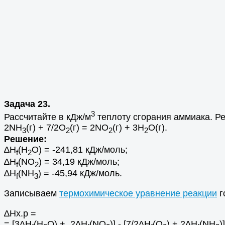
Задача 23.
3
Рассчитайте в кДж/м
теплоту сгорания аммиака. Ре
2NH
(г) + 7/2O
(г) = 2NO
(г) + 3H
O(г).
3
2
2
2
Решение:
∆Н
(Н
O) = -241,81 кДж/моль;
f
2
∆Н
(NO
) = 34,19 кДж/моль;
f
2
∆Н
(NH
) = -45,94 кДж/моль.
f
3
Записываем
термохимическое уравнение реакции
г
∆Hх.р =
= [3∆Н
(Н
O) + 2∆Н
(NO
)] - [7/2∆Н
(O
) + 2∆Н
(NH
)