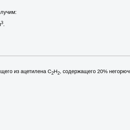
олучим:
3
м
.
ящего из ацетилена С
Н
, содержащего 20% негорюч
2
2