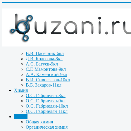
В.В. Пасечник-6кл
Д.В. Колесова-8кл
А.С. Батуев-9кл
С.Г. Мамонтова-9кл
А.А. Каменский-9кл
В.И. Сивоглазов-10кл
В.Б. Захаров-11кл
Химия
О.С. Габриелян-8кл
О.С. Габриелян-9кл
О.С. Габриелян-10кл
О.С. Габриелян-11кл
Задачи
Общая химия
Органическая химия