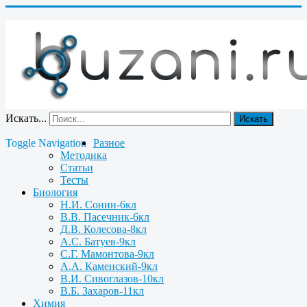
Искать...
Искать
Toggle Navigation
Разное
Методика
Статьи
Тесты
Биология
Н.И. Сонин-6кл
В.В. Пасечник-6кл
Д.В. Колесова-8кл
А.С. Батуев-9кл
С.Г. Мамонтова-9кл
А.А. Каменский-9кл
В.И. Сивоглазов-10кл
В.Б. Захаров-11кл
Химия