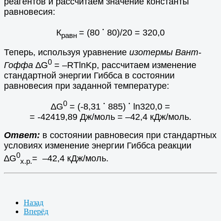
реагентов и рассчитаем значение константы
равновесия:
·
К
= (80
80)/20 = 320,0
равн
Теперь, используя уравнение
изотермы Вант-
0
Гоффа
∆G
= –RTlnKp, рассчитаем изменение
стандартной энергии Гиббса в состоянии
равновесия при заданной температуре:
0
·
·
∆G
= (-8,31
885)
ln320,0 =
= -42419,89 Дж/моль = –42,4 кДж/моль.
Ответ:
в состоянии равновесия при стандартных
условиях изменение энергии Гиббса реакции
0
∆G
= –42,4 кДж/моль.
х.р.
Назад
Вперёд