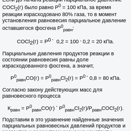
0
СОСl
(г) было равно Р
= 100 кПа, за время
2
реакции израсходовано 80% газа, то в момент
установления равновесия парциальное давление
0
оставшегося фосгена Р
:
равн
0
·
.
СОСl
(г) = Р
0,2 = 100
0,2 =
20 кПа.
2
Парциальные давления продуктов реакции в
состоянии равновесия равны доле
израсходованного фосгена, а значит,
0
0
0
·
Р
CO(г) = Р
Cl
(г) = Р
0,8 = 80 кПа.
равн
равн
2
Согласно закону действующих масс для
равновесного процесса
0
·
0
К
= Р
CO(г)
Р
Cl
(г)/Р
СОСl
(г).
равн
равн
равн
2
равн
2
Подставим в это уравнение найденные значения
парциальных равновесных давлений продуктов и