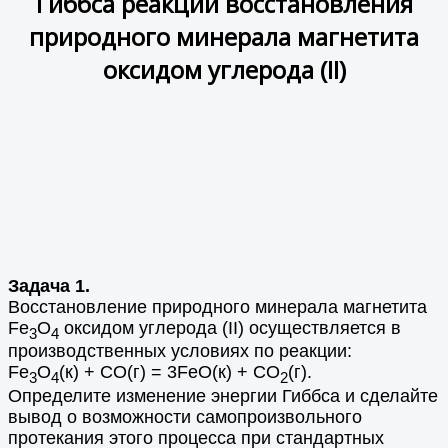
Гиббса реакции восстановления
природного минерала магнетита
оксидом углерода (
II
)
Задача 1.
Восстановление природного минерала магнетита
Fe
O
оксидом углерода (II) осуществляется в
3
4
производственных условиях по реакции:
Fe
O
(к) + CO(г) = 3FeO(к) + CO
(г).
3
4
2
Определите изменение энергии Гиббса и сделайте
вывод о возможности самопроизвольного
протекания этого процесса при стандартных