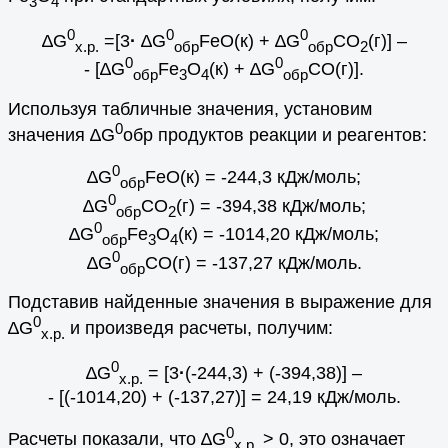
3
4
0
0
0
∆G
=[3
·
∆G
FeO(к) + ∆G
CO
(г)] –
х.р.
обр
обр
2
0
0
- [∆G
Fe
O
(к) + ∆G
CO(г)].
обр
3
4
обр
Используя табличные значения, установим
0
значения ∆G
обр продуктов реакции и реагентов:
0
∆G
FeO(к) = -244,3 кДж/моль;
обр
0
∆G
CO
(г) = -394,38 кДж/моль;
обр
2
0
∆G
Fe
O
(к) = -1014,20 кДж/моль;
обр
3
4
0
∆G
CO(г) = -137,27 кДж/моль.
обр
Подставив найденные значения в выражение для
0
∆G
и произведя расчеты, получим:
х.р.
0
∆G
= [3
·
(-244,3) + (-394,38)] –
х.р.
- [(-1014,20) + (-137,27)] = 24,19 кДж/моль.
0
Расчеты показали, что ∆G
> 0, это означает
х.р.