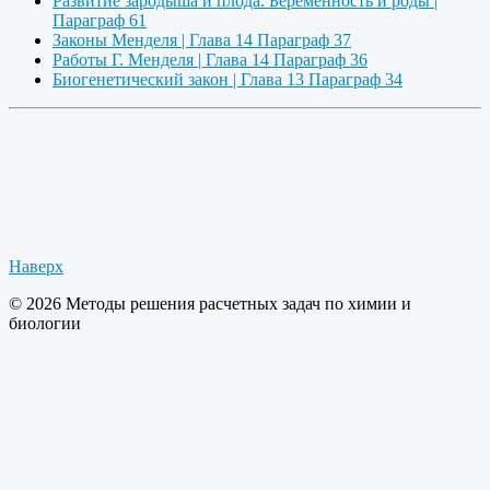
Развитие зародыша и плода. Беременность и роды |
Параграф 61
Законы Менделя | Глава 14 Параграф 37
Работы Г. Менделя | Глава 14 Параграф 36
Биогенетический закон | Глава 13 Параграф 34
Наверх
© 2026 Методы решения расчетных задач по химии и
биологии