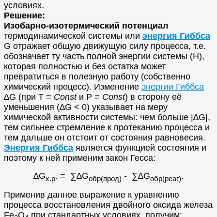
условиях.
Решение:
Изобарно-изотермический потенциал
термодинамической системы или
энергия Гиббса
G отражает общую движущую силу процесса, т.е.
обозначает ту часть полной энергии системы (Н),
которая полностью и без остатка может
превратиться в полезную работу (собственно
химический процесс). Изменение
энергии Гиббса
∆G (при Т =
Const
и P =
Const
) в сторону её
уменьшения (∆G < 0) указывает на меру
химической активности системы: чем больше |∆G|,
тем сильнее стремление к протеканию процесса и
тем дальше он отстоит от состояния равновесия.
Энергия Гиббса
является функцией состояния и
поэтому к ней применим закон Гесса:
∆G
. = ∑∆G
- ∑∆G
.
х.р
обр(прод)
обр(реаг)
Применив данное выражение к уравнению
процесса восстановления двойного оксида железа
Fe
O
при стандартных условиях, получим: