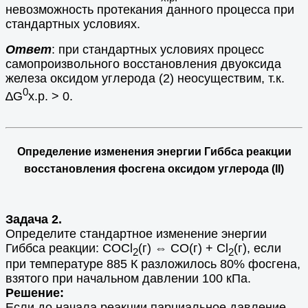
невозможность протекания данного процесса при
стандартных условиях.
Ответ
: при стандартных условиях процесс
самопроизвольного восстановления двуоксида
железа оксидом углерода (2) неосуществим, т.к.
0
∆G
х.р. > 0.
Определение изменения энергии Гиббса реакции
восстановления фосгена оксидом углерода (
II
)
Задача 2.
Определите стандартное изменение энергии
Гиббса реакции: COCl
(г) ⇔ CO(г) + Cl
(г), если
2
2
при температуре 885 К разложилось 80% фосгена,
взятого при начальном давлении 100 кПа.
Решение:
Если до начала реакции парциальное давление