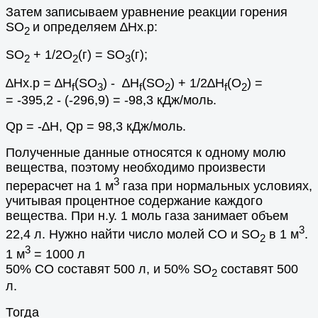
Затем записываем уравнение реакции горения
SО
и определяем ∆Hх.р:
2
SO
+ 1/2O
(г) = SO
(г);
2
2
3
∆Hх.р = ∆Н
(SO
) - ∆Н
(SO
) + 1/2∆Н
(O
) =
f
3
f
2
f
2
= -395,2 - (-296,9) = -98,3 кДж/моль.
Qр = -∆H, Qр = 98,3 кДж/моль.
Полученные данные относятся к одному молю
вещества, поэтому необходимо произвести
3
перерасчет на 1 м
газа при нормальных условиях,
учитывая процентное содержание каждого
вещества. При н.у. 1 моль газа занимает объем
3
22,4 л. Нужно найти число молей СО и SО
в 1 м
.
2
3
1 м
= 1000 л
50% СО составят 500 л, и 50% SО
составят 500
2
л.
Тогда