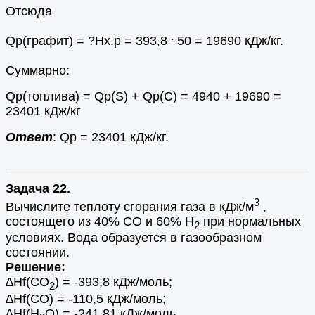
Отсюда
.
Qр(графит) = ?Hх.р = 393,8
50 = 19690 кДж/кг.
Суммарно:
Qр(топлива) = Qр(S) + Qр(C) = 4940 + 19690 =
23401 кДж/кг
Ответ
: Qр = 23401 кДж/кг.
Задача 22.
3
Вычислите теплоту сгорания газа в кДж/м
,
состоящего из 40% СО и 60% Н
при нормальных
2
условиях. Вода образуется в газообразном
состоянии.
Решение:
∆Нf(CO
) = -393,8 кДж/моль;
2
∆Нf(CO) = -110,5 кДж/моль;
∆Нf(Н
O) = -241,81 кДж/моль.