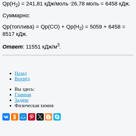
.
Qр(Н
) = 241,81 кДж/моль
26,78 моль = 6458 кДж.
2
Суммарно:
Qр(топлива) = Qр(СО) + Qр(Н
) = 5059 + 6458 =
2
8517 кДж.
3
Ответ
: 11551 кДж/м
.
Назад
Вперёд
Вы здесь:
Главная
Задачи
Физическая химия