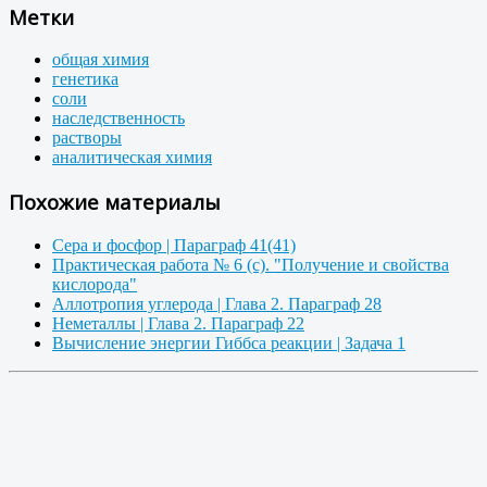
Метки
общая химия
генетика
соли
наследственность
растворы
аналитическая химия
Похожие материалы
Сера и фосфор | Параграф 41(41)
Практическая работа № 6 (с). "Получение и свойства
кислорода"
Аллотропия углерода | Глава 2. Параграф 28
Неметаллы | Глава 2. Параграф 22
Вычисление энергии Гиббса реакции | Задача 1