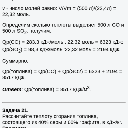
v
- число молей равно: V/Vm = (500 л)/(22,4л) =
22,32 моль.
Определим сколько теплоты выделяет 500 л СО и
500 л SO
, получим:
2
Qр(СО) = 283,3 кДж/моль
.
22,32 моль = 6323 кДж;
.
Qр(SO
) = 98,3 кДж/моль
22,32 моль = 2194 кДж.
2
Суммарно:
Qр(топлива) = Qр(СО) + Qр(SO2) = 6323 + 2194 =
8517 кДж.
3
Ответ
: Qр(топлива) = 8517 кДж/м
.
Задача 21.
Рассчитайте теплоту сгорания топлива,
состоящего из 40% серы и 60% графита, в кДж/кг.