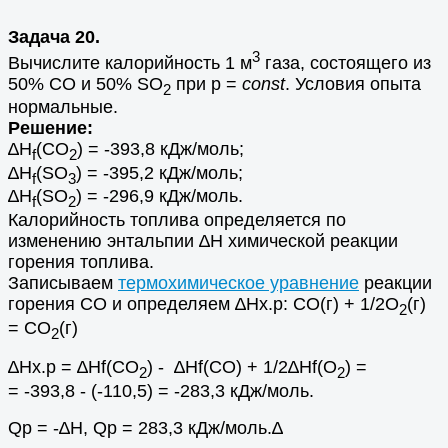
Задача 20.
3
Вычислите калорийность 1 м
газа, состоящего из
50% СО и 50% SО
при р =
const
. Условия опыта
2
нормальные.
Решение:
∆Н
(CO
) = -393,8 кДж/моль;
f
2
∆Н
(SO
) = -395,2 кДж/моль;
f
3
∆Н
(SO
) = -296,9 кДж/моль.
f
2
Калорийность топлива определяется по
изменению энтальпии ∆Н химической реакции
горения топлива.
Записываем
термохимическое уравнение
реакции
горения СО и определяем ∆Hх.р: СО(г) + 1/2О
(г)
2
= СО
(г)
2
∆Hх.р = ∆Нf(CO
) - ∆Нf(CO) + 1/2∆Нf(O
) =
2
2
= -393,8 - (-110,5) = -283,3 кДж/моль.
Qр = -∆H, Qр = 283,3 кДж/моль.∆