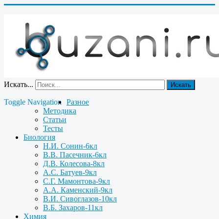
Искать...
Искать
Toggle Navigation
Разное
Методика
Статьи
Тесты
Биология
Н.И. Сонин-6кл
В.В. Пасечник-6кл
Д.В. Колесова-8кл
А.С. Батуев-9кл
С.Г. Мамонтова-9кл
А.А. Каменский-9кл
В.И. Сивоглазов-10кл
В.Б. Захаров-11кл
Химия