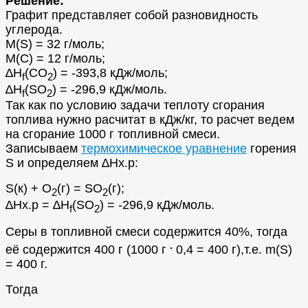
Решение:
Графит представляет собой разновидность
углерода.
М(S) = 32 г/моль;
M(C) = 12 г/моль;
∆Н
(CO
) = -393,8 кДж/моль;
f
2
∆Н
(SO
) = -296,9 кДж/моль.
f
2
Так как по условию задачи теплоту сгорания
топлива нужно расчитат в кДж/кг, то расчет ведем
на сгорание 1000 г топливной смеси.
Записываем
термохимическое уравнение
горения
S и определяем ∆Hх.р:
S(к) + O
(г) = SO
(г);
2
2
∆Hх.р = ∆Н
(SO
) = -296,9 кДж/моль.
f
2
Серы в топливной смеси содержится 40%, тогда
.
её содержится 400 г (1000 г
0,4 = 400 г),т.е. m(S)
= 400 г.
Тогда