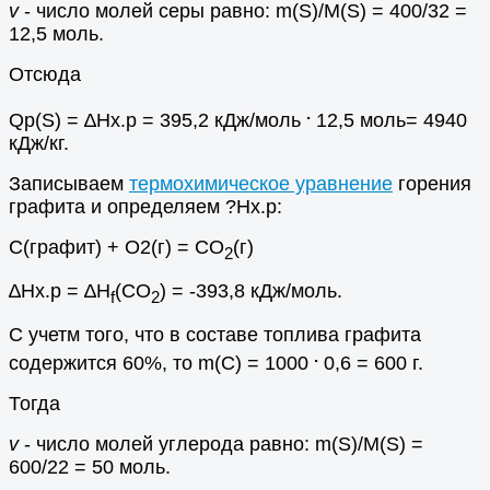
v
- число молей серы равно: m(S)/M(S) = 400/32 =
12,5 моль.
Отсюда
.
Qр(S) = ∆Hх.р = 395,2 кДж/моль
12,5 моль= 4940
кДж/кг.
Записываем
термохимическое уравнение
горения
графита и определяем ?Hх.р:
С(графит) + О2(г) = СО
(г)
2
∆Hх.р = ∆Н
(СO
) = -393,8 кДж/моль.
f
2
С учетм того, что в составе топлива графита
.
содержится 60%, то m(C) = 1000
0,6 = 600 г.
Тогда
v
- число молей углерода равно: m(S)/M(S) =
600/22 = 50 моль.