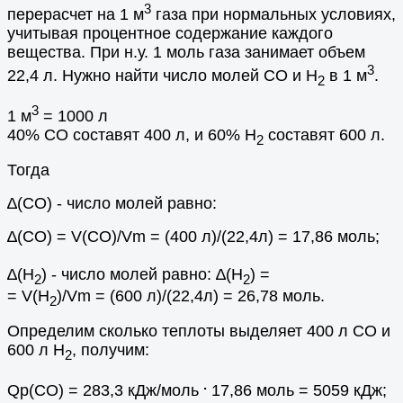
3
перерасчет на 1 м
газа при нормальных условиях,
учитывая процентное содержание каждого
вещества. При н.у. 1 моль газа занимает объем
3
22,4 л. Нужно найти число молей СО и Н
в 1 м
.
2
3
1 м
= 1000 л
40% СО составят 400 л, и 60% Н
составят 600 л.
2
Тогда
∆(СО) - число молей равно:
∆(СО) = V(СО)/Vm = (400 л)/(22,4л) = 17,86 моль;
∆(Н
) - число молей равно: ∆(Н
) =
2
2
= V(Н
)/Vm = (600 л)/(22,4л) = 26,78 моль.
2
Определим сколько теплоты выделяет 400 л СО и
600 л Н
, получим:
2
.
Qр(СО) = 283,3 кДж/моль
17,86 моль = 5059 кДж;