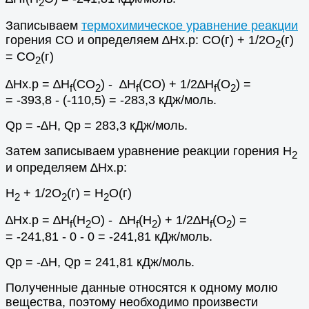
2
Записываем
термохимическое уравнение реакции
горения СО и определяем ∆Hх.р: СО(г) + 1/2О
(г)
2
= СО
(г)
2
∆Hх.р = ∆Н
(CO
) - ∆Н
(CO) + 1/2∆Н
(O
) =
f
2
f
f
2
= -393,8 - (-110,5) = -283,3 кДж/моль.
Qр = -∆H, Qр = 283,3 кДж/моль.
Затем записываем уравнение реакции горения Н
2
и определяем ∆Hх.р:
Н
+ 1/2O
(г) = Н
О(г)
2
2
2
∆Hх.р = ∆Н
(Н
O) - ∆Н
(Н
) + 1/2∆Н
(O
) =
f
2
f
2
f
2
= -241,81 - 0 - 0 = -241,81 кДж/моль.
Qр = -∆H, Qр = 241,81 кДж/моль.
Полученные данные относятся к одному молю
вещества, поэтому необходимо произвести