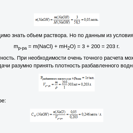
мо знать объем раствора. Но по данным из условия
m
= m(NаСl) + mН
О) = 3 + 200 = 203 г.
р-ра
2
тность. При необходимости очень точного расчета м
дачи разумно принять плотность разбавленного водн
ре: