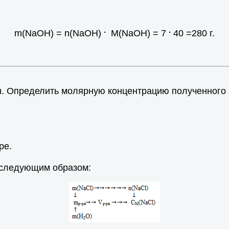
.
.
m(NaOH) = n(NaOH)
M(NaOH) = 7
40 =280 г.
ды. Определить молярную концентрацию полученного 
ре.
 следующим образом: