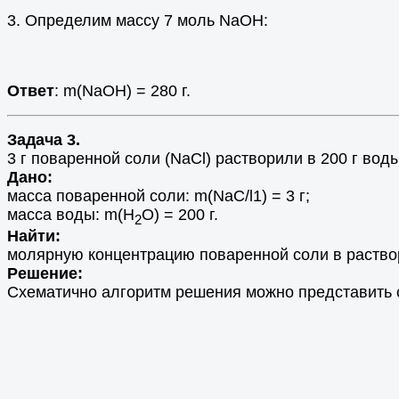
3. Определим массу 7 моль NаОН:
Ответ
: m(NaOH) = 280 г.
Задача 3.
3 г поваренной соли (NаСl) растворили в 200 г во
Дано:
масса поваренной соли: m(NаС/l1) = 3 г;
масса воды: m(Н
О) = 200 г.
2
Найти:
молярную концентрацию поваренной соли в раство
Решение:
Схематично алгоритм решения можно представить