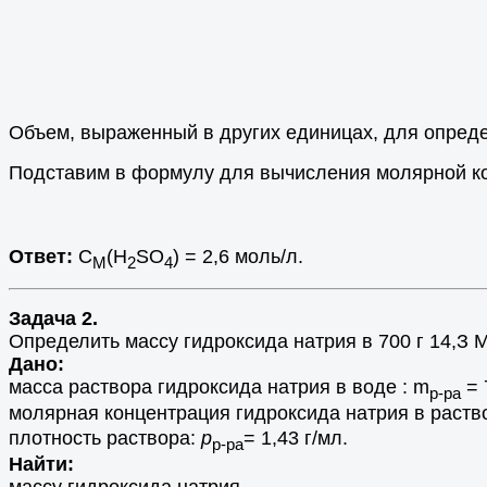
Объем, выраженный в других единицах, для опред
Подставим в формулу для вычисления молярной к
Ответ:
С
(Н
SO
) = 2,6 моль/л.
М
2
4
Задача 2.
Определить массу гидроксида натрия в 700 г 14,З М
Дано:
масса раствора гидроксида натрия в воде : m
= 
р-ра
молярная концентрация гидроксида натрия в раств
плотность раствора:
р
= 1,43 г/мл.
р-ра
Найти: