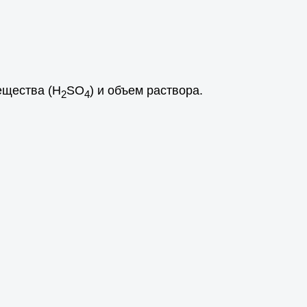
ещества (Н
SО
) и объем раствора.
2
4