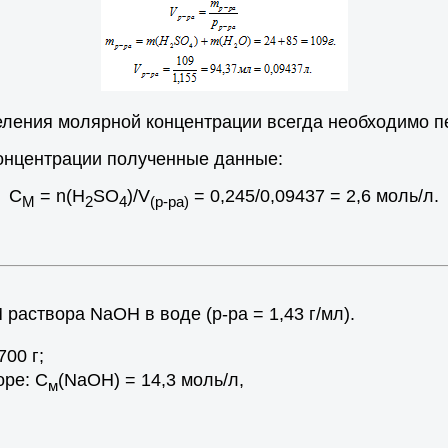
еления молярной концентрации всегда необходимо п
онцентрации полученные данные:
C
= n(H
SO
)/V
= 0,245/0,09437 = 2,6 моль/л.
М
2
4
(p-pa)
 раствора NаОН в воде (р-ра = 1,43 г/мл).
700 г;
оре: С
(NаОН) = 14,3 моль/л,
м