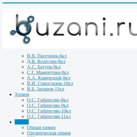
В.В. Пасечник-6кл
Д.В. Колесова-8кл
А.С. Батуев-9кл
С.Г. Мамонтова-9кл
А.А. Каменский-9кл
В.И. Сивоглазов-10кл
В.Б. Захаров-11кл
Химия
О.С. Габриелян-8кл
О.С. Габриелян-9кл
О.С. Габриелян-10кл
О.С. Габриелян-11кл
Задачи
Общая химия
Органическая химия