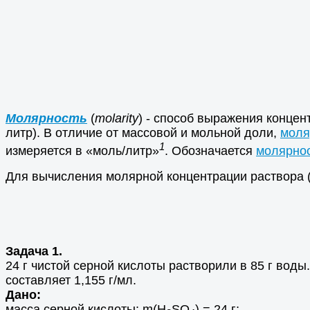
Молярность
(
molarity
) - способ выражения конце
литр). В отличие от массовой и мольной доли,
моля
1
измеряется в «моль/литр»
. Обозначается
молярно
Для вычисления молярной концентрации раствора 
Задача 1.
24 г чистой серной кислоты растворили в 85 г вод
составляет 1,155 г/мл.
Дано:
масса серной кислоты: m(Н
SО
) = 24 г;