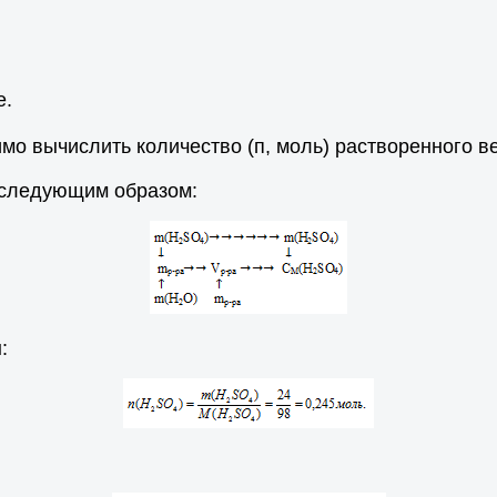
е.
о вычислить количество (п, моль) растворенного в
 следующим образом:
: