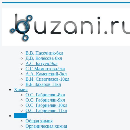
В.В. Пасечник-6кл
Д.В. Колесова-8кл
А.С. Батуев-9кл
С.Г. Мамонтова-9кл
А.А. Каменский-9кл
В.И. Сивоглазов-10кл
В.Б. Захаров-11кл
Химия
О.С. Габриелян-8кл
О.С. Габриелян-9кл
О.С. Габриелян-10кл
О.С. Габриелян-11кл
Задачи
Общая химия
Органическая химия