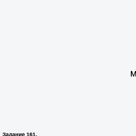
М
Задание 161.