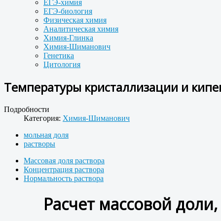
ЕГЭ-химия
ЕГЭ-биология
Физическая химия
Аналитическая химия
Химия-Глинка
Химия-Шиманович
Генетика
Цитология
Температуры кристаллизации и кипен
Подробности
Категория:
Химия-Шиманович
мольная доля
растворы
Массовая доля раствора
Концентрация раствора
Нормальность раствора
Расчет массовой доли,