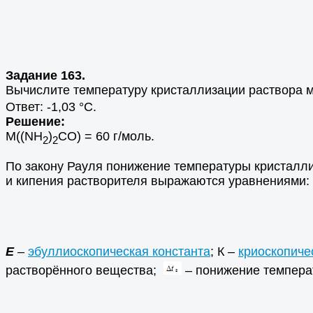
Задание 163.
Вычислите температуру кристаллизации раствора 
Ответ: -1,03 °С.
Решение:
М((NH
)
CO) = 60 г/моль.
2
2
По закону Рауля понижение температуры кристалли
и кипения растворителя выражаются уравнениями:
Е
–
эбуллиоскопическая константа
; К –
криоскопиче
растворённого вещества;
– понижение температ