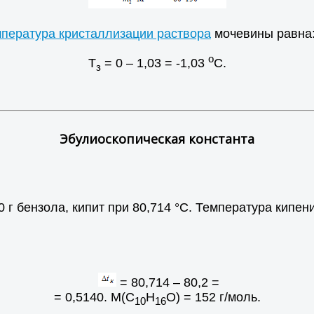
мпература кристаллизации раствора
мочевины равна
o
Т
= 0 – 1,03 = -1,03
С.
з
Эбулиоскопическая константа
0 г бензола, кипит при 80,714 °С. Температура кипе
= 80,714 – 80,2 =
= 0,5140. М(С
Н
О) = 152 г/моль.
10
16