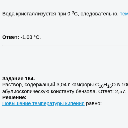
о
Вода кристаллизуется при 0
С, следовательно,
те
Ответ:
-1,03 °С.
Задание 164.
Раствор, содержащий 3,04 г камфоры С
Н
О в 10
10
16
эбулиоскопическую константу бензола. Ответ: 2,57.
Решение:
Повышение температуры кипения
равно: