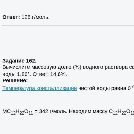
Ответ:
128 г/моль.
Задание 162.
Вычислите массовую долю (%) водного раствора с
воды 1,86°. Ответ: 14,6%.
Решение:
Температура кристаллизации
чистой воды равна 0
МС
Н
О
= 342 г/моль. Находим массу С
Н
О
12
22
11
12
22
1