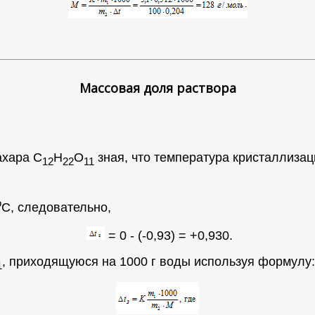
Массовая доля раствора
ахара С
Н
О
зная, что температура кристаллизац
12
22
11
o
С, следовательно,
= 0 - (-0,93) = +0,930.
, приходящуюся на 1000 г воды используя формулу:
1