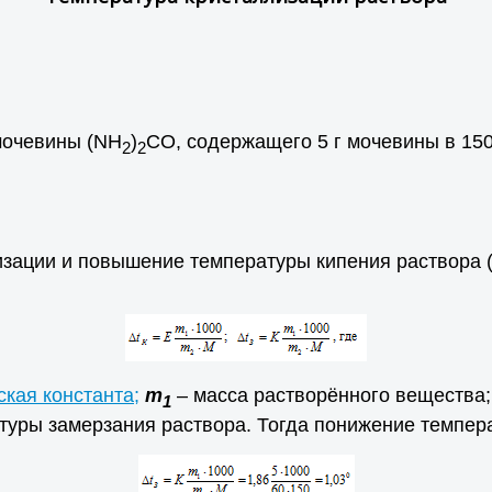
мочевины (NH
)
CO, содержащего 5 г мочевины в 150 
2
2
зации и повышение температуры кипения раствора 
ская константа;
m
– масса растворённого вещества
1
уры замерзания раствора. Тогда понижение темпер