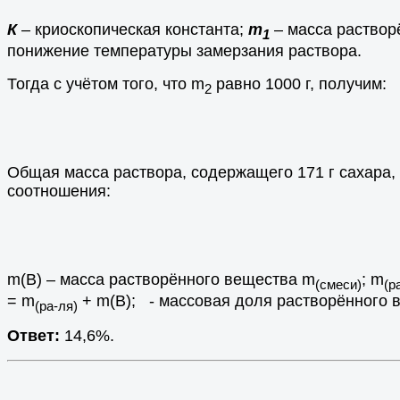
К
– криоскопическая константа;
m
– масса раствор
1
понижение температуры замерзания раствора.
Тогда с учётом того, что m
равно 1000 г, получим:
2
Общая масса раствора, содержащего 171 г сахара, 
соотношения:
m(B) – масса растворённого вещества m
; m
(смеси)
(р
= m
+ m(В); - массовая доля растворённого в
(ра-ля)
Ответ:
14,6%.