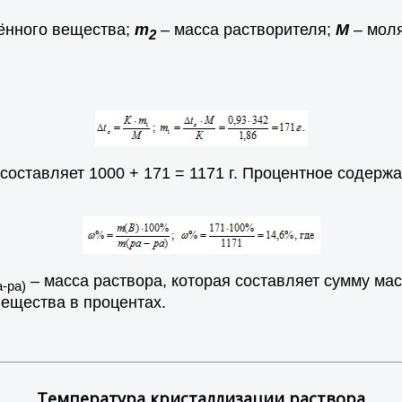
ённого вещества;
m
– масса растворителя;
М
– мол
2
составляет 1000 + 171 = 1171 г. Процентное содерж
– масса раствора, которая составляет сумму ма
а-ра)
ещества в процентах.
Температура кристаллизации раствора