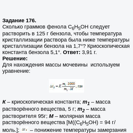
Задание 176.
Сколько граммов фенола С
Н
ОН следует
6
5
растворить в 125 г бензола, чтобы температура
кристаллизации раствора была ниже температуры
кристаллизации бензола на 1,7°? Криоскопическая
константа бензола 5,1°.
Ответ:
3,91 г.
Решение:
Для нахождения массы мочевины используем
уравнение:
К
– криоскопическая константа;
m
– масса
1
растворённого вещества, 5 г;
m
– масса
2
растворителя 95г;
М
– молярная масса
растворённого вещества [М((С
Н
ОН) = 94 г/
6
5
моль.];
– понижение температуры замерзания