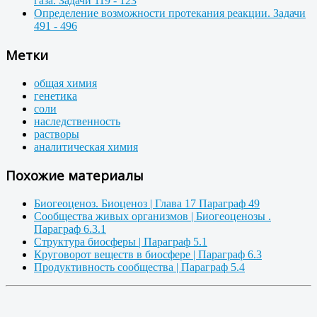
газа. Задачи 119 - 123
Определение возможности протекания реакции. Задачи
491 - 496
Метки
общая химия
генетика
соли
наследственность
растворы
аналитическая химия
Похожие материалы
Биогеоценоз. Биоценоз | Глава 17 Параграф 49
Сообщества живых организмов | Биогеоценозы .
Параграф 6.3.1
Структура биосферы | Параграф 5.1
Круговорот веществ в биосфере | Параграф 6.3
Продуктивность сообщества | Параграф 5.4