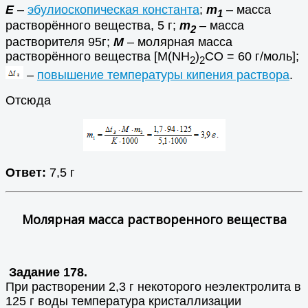
Е
–
эбулиоскопическая константа
;
m
– масса
1
растворённого вещества, 5 г;
m
– масса
2
растворителя 95г;
М
– молярная масса
растворённого вещества [М(NH
)
CO = 60 г/моль];
2
2
–
повышение температуры кипения раствора
.
Отсюда
Ответ:
7,5 г
Молярная масса растворенного вещества
Задание 178.
При растворении 2,3 г некоторого неэлектролита в
125 г воды температура кристаллизации