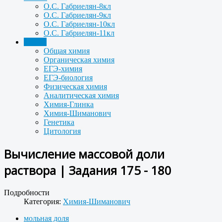
О.С. Габриелян-8кл
О.С. Габриелян-9кл
О.С. Габриелян-10кл
О.С. Габриелян-11кл
Задачи
Общая химия
Органическая химия
ЕГЭ-химия
ЕГЭ-биология
Физическая химия
Аналитическая химия
Химия-Глинка
Химия-Шиманович
Генетика
Цитология
Вычисление массовой доли
раствора | Задания 175 - 180
Подробности
Категория:
Химия-Шиманович
мольная доля