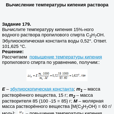
Вычисление температуры кипения раствора
Задание 179.
Вычислите температуру кипения 15%-ного
водного раствора пропилового спирта С
Н
ОН.
3
7
Эбулиоскопическая константа воды 0,52°. Ответ.
101,625 °С.
Решение:
Рассчитаем
повышение температуры кипения
пропилового спирта по уравнению, получим::
Е
–
эбулиоскопическая константа
;
m
– масса
1
растворённого вещества, 15 г;
m
– масса
2
растворителя 85 (100 -15 = 85) г;
М
– молярная
масса растворённого вещества [М(С
Н
ОН) = 60 г/
3
7
моль];
– повышение температуры кипения