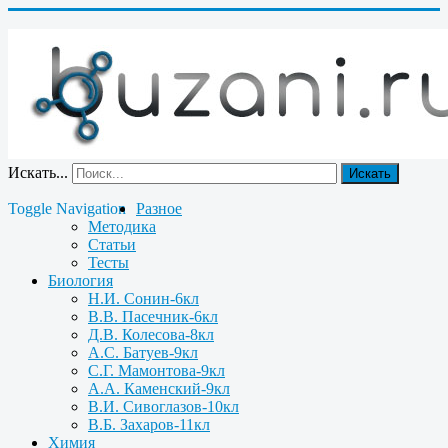
Искать...
Искать
Toggle Navigation
Разное
Методика
Статьи
Тесты
Биология
Н.И. Сонин-6кл
В.В. Пасечник-6кл
Д.В. Колесова-8кл
А.С. Батуев-9кл
С.Г. Мамонтова-9кл
А.А. Каменский-9кл
В.И. Сивоглазов-10кл
В.Б. Захаров-11кл
Химия