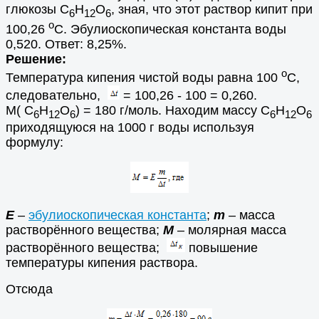
глюкозы С
Н
О
, зная, что этот раствор кипит при
6
12
6
o
100,26
С. Эбулиоскопическая константа воды
0,520. Ответ: 8,25%.
Решение:
o
Температура кипения чистой воды равна 100
С,
следовательно,
= 100,26 - 100 = 0,260.
М( С
Н
О
) = 180 г/моль. Находим массу
С
Н
О
6
12
6
6
12
6
приходящуюся на 1000 г воды используя
формулу:
Е
–
эбулиоскопическая константа
;
m
– масса
растворённого вещества;
М
– молярная масса
растворённого вещества;
повышение
температуры кипения раствора.
Отсюда