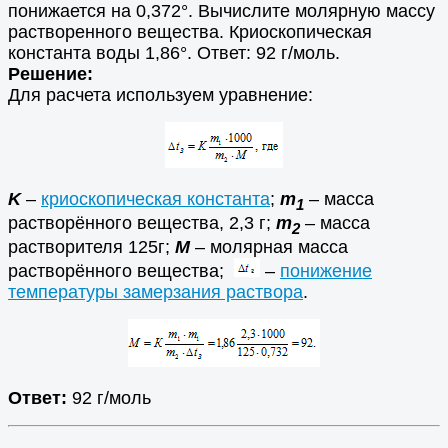
понижается на 0,372°. Вычислите молярную массу
растворенного вещества. Криоскопическая
константа воды 1,86°. Ответ: 92 г/моль.
Решение:
Для расчета используем уравнение:
K
–
криоскопическая константа
;
m
– масса
1
растворённого вещества, 2,3 г;
m
– масса
2
растворителя 125г;
М
– молярная масса
растворённого вещества;
–
понижение
температуры замерзания раствора
.
Ответ:
92 г/моль