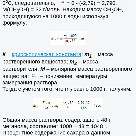
о
0
С, следовательно,
= 0 - (-2,79) = 2,790.
М(СН
ОН) = 32 г/моль. Находим массу СН
ОН,
3
3
приходящуюся на 1000 г воды используя
формулу:
К
–
криоскопическая константа
;
m
– масса
1
растворённого вещества;
m
– масса
2
растворителя;
М
– молярная масса растворённого
вещества;
– понижение температуры
замерзания раствора.
Тогда с учётом того, что m
равно 1000 г, получим:
2
Общая масса раствора, содержащего 48 г
метанола, составляет 1000 + 48 = 1048 г.
Процентное содержание сахара в данном