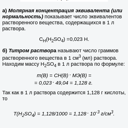
а)
Молярная концентрация эквивалента (или
нормальность)
показывает число эквивалентов
растворенного вещества, содержащихся в 1 л
раствора.
С
(Н
SO
) =0,023 Н.
Н
2
4
б)
Титром
раствор
а
называют число граммов
3
растворенного вещества в 1 см
(мл) раствора.
Находим массу Н
SO
в 1 л раствора по формуле:
2
4
.
m(B) = CН(В)
МЭ(В) =
.
= 0,023
49,04 = 1,128 г.
Так как в 1 л раствора содержится 1,128 г кислоты,
то
.
-3
3
Т(H
SO
)
= 1,128/1000 = 1,128
10
г/см
.
2
4