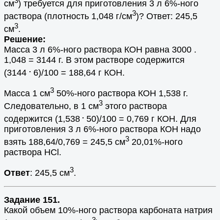
3
см
) требуется для приготовления 3 л 6%-ного
3
раствора (плотность 1,048 г/см
)? Ответ: 245,5
3
см
.
Решение:
Масса 3 л 6%-ного раствора КОН равна 3000 .
1,048 = 3144 г. В этом растворе содержится
.
(3144
6)/100 = 188,64 г КОН.
3
Масса 1 см
50%-ного раствора КОН 1,538 г.
3
Следовательно, в 1 см
этого раствора
.
содержится (1,538
50)/100 = 0,769 г КОН. Для
приготовления 3 л 6%-ного раствора КОН надо
3
взять 188,64/0,769 = 245,5 см
20,01%-ного
раствора HCl.
3
Ответ
: 245,5 см
.
Задание 151.
Какой объем 10%-ного раствора карбоната натрия
3