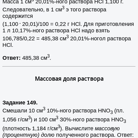
Масса 1 см
20,01%-ного раствора HCl 1,100 г.
3
Следовательно, в 1 см
э того раствора
содержится
.
(1,100
20,01)/100 = 0,22 г HCl. Для приготовления
1 л 10,17%-ного раствора HCl надо взять
3
106,785/0,22 = 485,38 см
20,01%-ногол раствора
HCl.
3
Ответ:
485,38 см
.
Массовая доля раствора
Задание 149.
3
Смешали 10 см
10%-ного раствора HNO
(пл.
3
3
3
1,056 г/см
) и 100 см
З0%-ного раствора HNO
3
3
(плотность 1,184 г/см
). Вычислите
массовую
(процентную) долю
полученного раствора. Ответ: