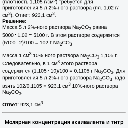
(плотность 1,105 г/см
) требуется для
приготовления 5 л 2%-ного раствора (пл. 1,02 г/
3
3
см
). Ответ: 923,1 см
.
Решение:
Масса 5 л 2%-ного раствора Na
CO
равна
2
3
.
5000
1,02 = 5100 г. В этом растворе содержится
.
(5100
2)/100 = 102 г Na
CO
.
2
3
3
Масса 1 см
10%-ного раствора Na
CO
1,105 г.
2
3
3
Следовательно, в 1 см
этого раствора
.
содержится (1,105
10)/100 = 0,1105 г Na
CO
. Для
2
3
приготовления 5 л 2%-ного раствора Na
CO
надо
2
3
3
взять 102/0,1105 = 923,1 см
10%-ного раствора
Na
CO
.
2
3
3
Ответ
: 923,1 см
.
Молярная концентрация эквивалента и титр