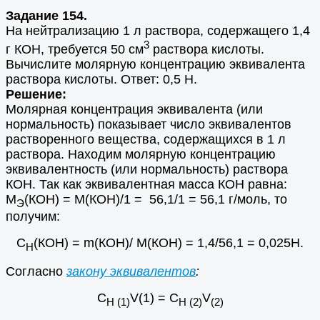
Задание 154.
На нейтрализацию 1 л раствора, содержащего 1,4
3
г КОН, требуется 50 см
раствора кислоты.
Вычислите молярную концентрацию эквивалента
раствора кислоты. Ответ: 0,5 Н.
Решение:
Молярная концентрация эквивалента (или
нормальность) показывает число эквивалентов
растворенного вещества, содержащихся в 1 л
раствора. Находим молярную концентрацию
эквивалентность (или нормальность) раствора
КОН. Так как эквивалентная масса КОН равна:
М
(КОН) = М(КОН)/1 = 56,1/1 = 56,1 г/моль, то
Э
получим:
С
(КОН) = m(КОН)/ М(КОН) = 1,4/56,1 = 0,025Н.
Н
Согласно
закону эквивалентов
:
С
V(1) = С
V
Н (1)
Н (2)
(2)