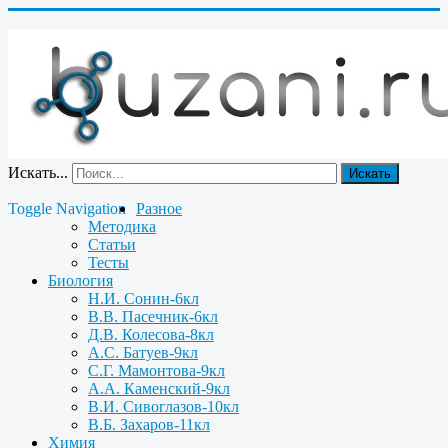
Искать...
Искать
Toggle Navigation
Разное
Методика
Статьи
Тесты
Биология
Н.И. Сонин-6кл
В.В. Пасечник-6кл
Д.В. Колесова-8кл
А.С. Батуев-9кл
С.Г. Мамонтова-9кл
А.А. Каменский-9кл
В.И. Сивоглазов-10кл
В.Б. Захаров-11кл
Химия