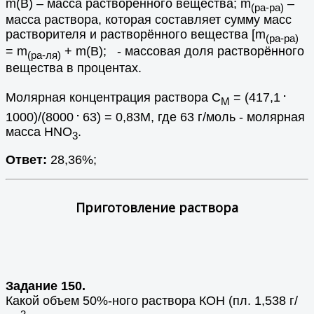
m(B) – масса растворённого вещества; m
–
(ра-ра)
масса раствора, которая составляет сумму масс
растворителя и растворённого вещества [m
(ра-ра)
= m
+ m(В); - массовая доля растворённого
(ра-ля)
вещества в процентах.
.
Молярная концентрация раствора С
= (417,1
М
.
1000)/(8000
63) = 0,83М, где 63 г/моль - молярная
масса HNO
.
3
Ответ:
28,36%;
Приготовление раствора
Задание 150.
Какой объем 50%-ного раствора КОН (пл. 1,538 г/