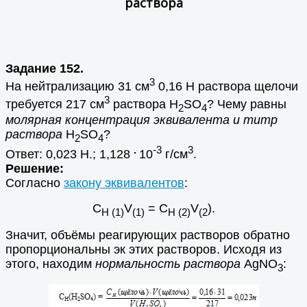
раствора
Задание 152.
3
На нейтрализацию 31 см
0,16 Н раствора щелочи
3
требуется 217 см
раствора Н
SO
? Чему равны
2
4
молярная концентрация эквивалента и титр
раствора
Н
SO
?
2
4
.
-3
3
Ответ: 0,023 Н.; 1,128
10
г/см
.
Решение:
Согласно
закону эквивалентов
:
С
V
= С
V
).
Н (1)
(1)
Н (2)
(2
Значит, объёмы реагирующих растворов обратно
пропорциональны эк этих растворов. Исходя из
этого, находим
нормальность раствора
AgNO
:
3