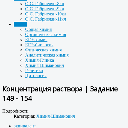
О.С. Габриелян-8кл
О.С. Габриелян-9кл
О.С. Габриелян-10кл
О.С. Габриелян-11кл
Задачи
Общая химия
Органическая химия
ЕГЭ-химия
ЕГЭ-биология
Физическая химия
Аналитическая химия
Химия-Глинка
Химия-Шиманович
Генетика
Цитология
Концентрация раствора | Задание
149 - 154
Подробности
Категория:
Химия-Шиманович
эквивалент