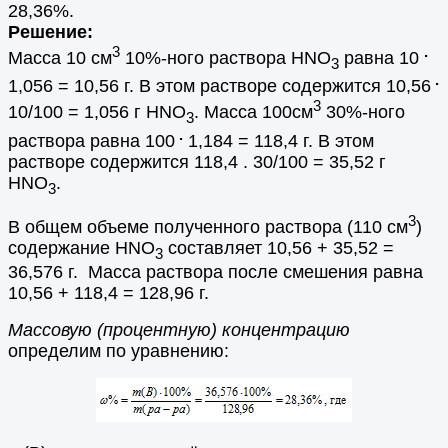
28,36%.
Решение:
3
.
Масса 10 см
10%-ного раствора HNO
равна 10
3
.
1,056 = 10,56 г. В этом растворе содержится 10,56
3
10/100 = 1,056 г HNO
. Масса 100см
30%-ного
3
.
раствора равна 100
1,184 = 118,4 г. В этом
растворе содержится 118,4 . 30/100 = 35,52 г
HNO
.
3
3
В общем объеме полученного раствора (110 см
)
содержание HNO
составляет 10,56 + 35,52 =
3
36,576 г. Масса раствора после смешения равна
10,56 + 118,4 = 128,96 г.
Массовую (процентную) концентрацию
определим по уравнению: