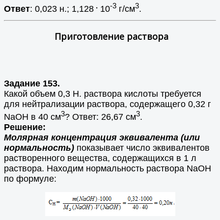
.
-3
3
Ответ
: 0,023 н.; 1,128
10
г/см
.
Приготовление раствора
Задание 153.
Какой объем 0,3 Н. раствора кислоты требуется
для нейтрализации раствора, содержащего 0,32 г
3
3
NaOН в 40 см
? Ответ: 26,67 см
.
Решение:
Молярная концентрация эквивалента (или
нормальность)
показывает число эквивалентов
растворенного вещества, содержащихся в 1 л
раствора. Находим нормальность раствора NaOH
по формуле: