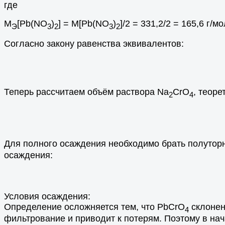
где
M
[Pb(NO
)
] = M[Pb(NO
)
]/2 = 331,2/2 = 165,6 г/мо
Э
3
2
3
2
Согласно закону равенства эквивалентов:
Теперь рассчитаем объём раствора Na
CrO
, теор
2
4
Для полного осаждения необходимо брать полутор
осаждения:
Условия осаждения:
Определение осложняется тем, что PbCrO
склонен
4
фильтрование и приводит к потерям. Поэтому в на