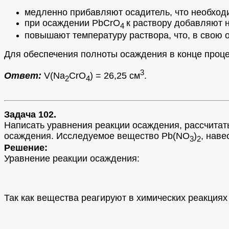
медленно прибавляют осадитель, что необходи
при осаждении PbCrO
к раствору добавляют 
4
повышают температуру раствора, что, в свою 
Для обеспечения полноты осаждения в конце проц
3
Ответ:
V(Na
CrO
) = 26,25 см
.
2
4
Задача 102.
Написать уравнения реакции осаждения, рассчитат
осаждения. Исследуемое вещество Pb(NO
)
, наве
3
2
Решение:
Уравнение реакции осаждения:
Так как вещества реагируют в химических реакциях