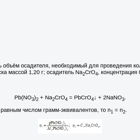
ь объём осадителя, необходимый для проведения ко
ска массой 1,20 г; осадитель Na
CrO
, концентрация 
2
4
Pb(NO
)
+ Na
CrO
= PbCrO
↓ + 2NaNO
.
3
2
2
4
4
3
 равным числом грамм-эквивалентов, то n
= n
.
1
2