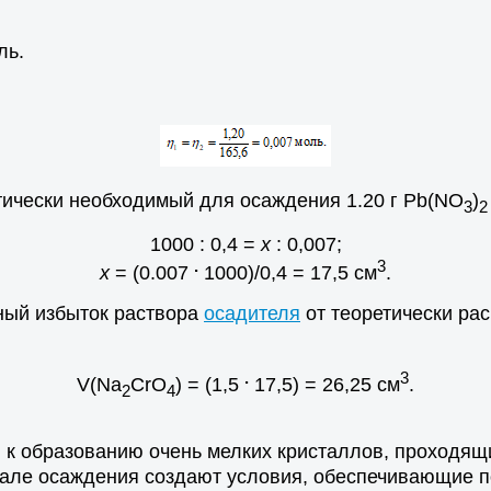
ль.
етически необходимый для осаждения 1.20 г Pb(NO
)
3
2
1000 : 0,4 =
х
: 0,007;
.
3
х
= (0.007
1000)/0,4 = 17,5 см
.
ный избыток раствора
осадителя
от теоретически рас
.
3
V(Na
CrO
) = (1,5
17,5) = 26,25 см
.
2
4
 к образованию очень мелких кристаллов, проходящи
чале осаждения создают условия, обеспечивающие п