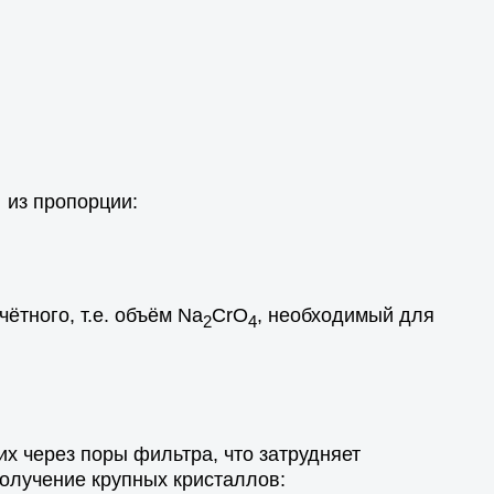
из пропорции:
чётного, т.е. объём Na
CrO
, необходимый для
2
4
х через поры фильтра, что затрудняет
олучение крупных кристаллов: