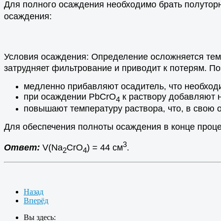
Для полного осаждения необходимо брать полутор
осаждения:
Условия осаждения: Определение осложняется тем
затрудняет фильтрование и приводит к потерям. П
медленно прибавляют осадитель, что необходи
при осаждении PbCrO
к раствору добавляют н
4
повышают температуру раствора, что, в свою 
Для обеспечения полноты осаждения в конце проц
3
Ответ:
V(Na
CrO
) = 44 см
.
2
4
Назад
Вперёд
Вы здесь: