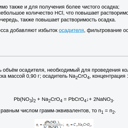
мо также и для получения более чистого осадка;
небольшое количество НСl, что повышает растворимо
очередь, также повышает растворимость осадка.
есса добавляют избыток
осадителя
, фильтрование о
ь объём осадителя, необходимый для проведения ко
ска массой 0,90 г; осадитель Na
CrO
, концентрация
2
4
Pb(NO
)
+ Na
CrO
= PbCrO
↓+ 2NaNO
.
3
2
2
4
4
3
 равным числом грамм-эквивалентов, то n
= n
.
1
2