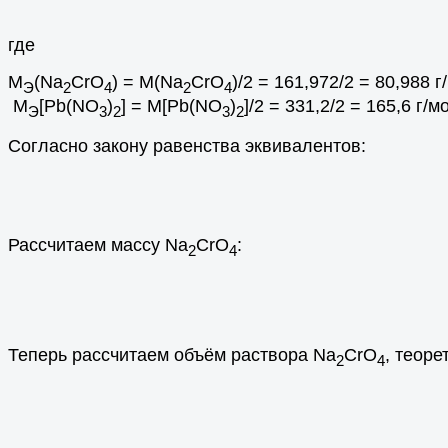
где
M
(Na
CrO
) = M(Na
CrO
)/2 = 161,972/2 = 80,988 г
Э
2
4
2
4
M
[Pb(NO
)
] = M[Pb(NO
)
]/2 = 331,2/2 = 165,6 г/м
Э
3
2
3
2
Согласно закону равенства эквивалентов:
Рассчитаем массу Na
CrO
:
2
4
Теперь рассчитаем объём раствора Na
CrO
, теор
2
4