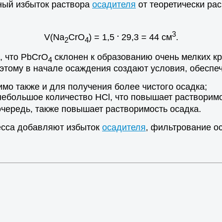
ный избыток раствора
осадителя
от теоретически рас
.
3
V(Na
CrO
) = 1,5
29,3 = 44 см
.
2
4
, что PbCrO
склонен к образованию очень мелких кр
4
оэтому в начале осаждения создают условия, обесп
мо также и для получения более чистого осадка;
ебольшое количество НСl, что повышает растворимо
очередь, также повышает растворимость осадка.
есса добавляют избыток
осадителя
, фильтрование о