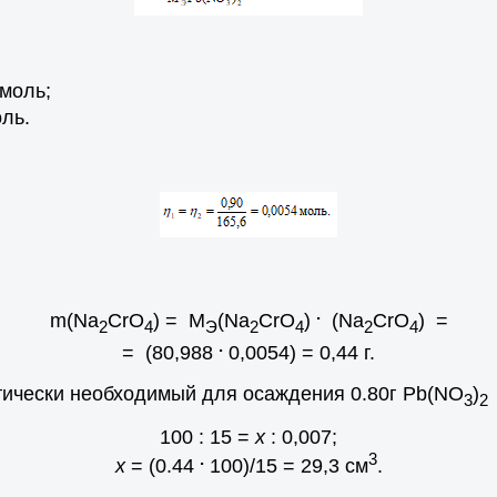
/моль;
оль.
.
m(Na
CrO
) = M
(Na
CrO
)
(Na
CrO
) =
2
4
Э
2
4
2
4
.
= (80,988
0,0054) = 0,44 г.
етически необходимый для осаждения 0.80г Pb(NO
)
3
2
100 : 15 =
х
: 0,007;
.
3
х
= (0.44
100)/15 = 29,3 см
.