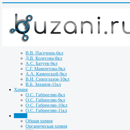
В.В. Пасечник-6кл
Д.В. Колесова-8кл
А.С. Батуев-9кл
С.Г. Мамонтова-9кл
А.А. Каменский-9кл
В.И. Сивоглазов-10кл
В.Б. Захаров-11кл
Химия
О.С. Габриелян-8кл
О.С. Габриелян-9кл
О.С. Габриелян-10кл
О.С. Габриелян-11кл
Задачи
Общая химия
Органическая химия