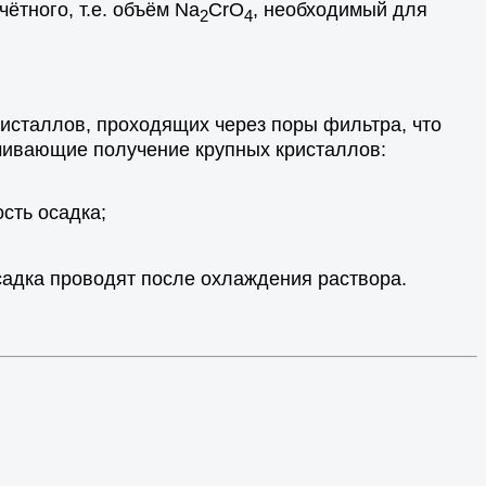
чётного, т.е. объём Na
CrO
, необходимый для
2
4
исталлов, проходящих через поры фильтра, что
ечивающие получение крупных кристаллов:
сть осадка;
садка проводят после охлаждения раствора.