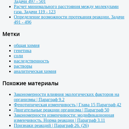
Задачи 497 - 501
Расчет минимального расстояния между молекулами
газа. Задачи 119 - 123
Определение возможности протекания реакции. Задачи
491 - 496
Метки
общая химия
генетика
соли
наследственность
растворы
аналитическая химия
Похожие материалы
Закономерности влияния экологических факторов на
организмы | Параграф 9.2
Фенотипическая изменчивость | Глава 15 Параграф 42
Двигательные реакции организма | Параграф 50
Закономерности изменчивости: модификационная
изменчивость. Норма реакции | Параграф 3.11
Признаки реакций | Параграф 26. (26)