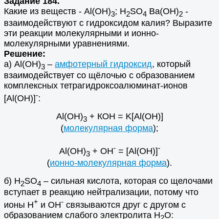
Задание 184.
Какие из веществ - Аl(ОН)
; Н
SO
Ва(ОН)
-
3
2
4
2
взаимодействуют с гидроксидом калия? Выразите
эти реакции молекулярными и ионно-
молекулярными уравнениями.
Решение:
а) Аl(ОН)
–
амфотерный гидроксид
, который
3
взаимодействует со щёлочью с образованием
комплексных тетрагидроксоалюминат-ионов
-
[Al(OH)]
:
Аl(ОН)
+ КОН = K[Al(OH)]
3
(
молекулярная форма
);
-
-
Аl(ОН)
+ OH
= [Al(OH)]
3
(
ионно-молекулярная форма
).
б)
Н
SO
– сильн
ая кислота, которая со щелочами
2
4
вступает в реакцию нейтрализации, потому что
+
-
ионы
Н
и ОН
связываются друг с другом с
образованием слабого электролита
Н
О
:
2