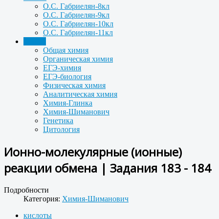
О.С. Габриелян-8кл
О.С. Габриелян-9кл
О.С. Габриелян-10кл
О.С. Габриелян-11кл
Задачи
Общая химия
Органическая химия
ЕГЭ-химия
ЕГЭ-биология
Физическая химия
Аналитическая химия
Химия-Глинка
Химия-Шиманович
Генетика
Цитология
Ионно-молекулярные (ионные)
реакции обмена | Задания 183 - 184
Подробности
Категория:
Химия-Шиманович
кислоты