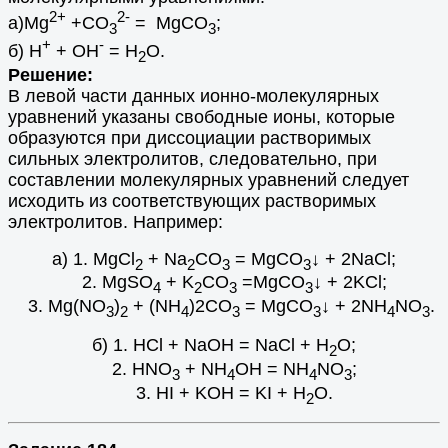
2+
2-
а)Мg
+СО
= МgCO
;
3
3
+
-
б) Н
+ ОН
= Н
О.
2
Решение:
В левой части данных ионно-молекулярных
уравнений указаны свободные ионы, которые
образуются при диссоциации растворимых
сильных электролитов, следовательно, при
составлении молекулярных уравнений следует
исходить из соответствующих растворимых
электролитов. Например:
а) 1. MgCl
+ Na
CO
= MgCO
↓ + 2NaCl;
2
2
3
3
2. MgSO
+ K
CO
=MgCO
↓ + 2KCl;
4
2
3
3
3. Mg(NO
)
+ (NH
)2CO
= MgCO
↓ + 2NH
NO
.
3
2
4
3
3
4
3
б) 1. HCl + NaOH = NaCl + H
O;
2
2. HNO
+ NH
OH = NH
NO
;
3
4
4
3
3. HI + KOH = KI + H
O.
2