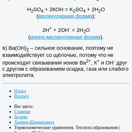
Н
SO
+ 2КОН = K
SO
+ 2H
O
2
4
2
4
2
(
молекулярная форма
);
+
-
2Н
+ 2ОН
= 2Н
О
2
(
ионно-молекулярная форма
).
в) Ва(ОН)
– сильное основание, поэтому не
2
взаимодействует со щёлочью, потому что не
2+
+
-
происходит связывания ионов Ва
, К
и ОН
друг
с другом с образованием осадка, газа или слабого
электролита.
Назад
Вперёд
Вы здесь:
Главная
Задачи
Химия-Шиманович
Термохимические уравнения. Теплота образования |