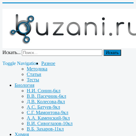
Искать...
Искать
Toggle Navigation
Разное
Методика
Статьи
Тесты
Биология
Н.И. Сонин-6кл
В.В. Пасечник-6кл
Д.В. Колесова-8кл
А.С. Батуев-9кл
С.Г. Мамонтова-9кл
А.А. Каменский-9кл
В.И. Сивоглазов-10кл
В.Б. Захаров-11кл
Химия