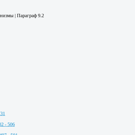
низмы | Параграф 9.2
731
2 - 506