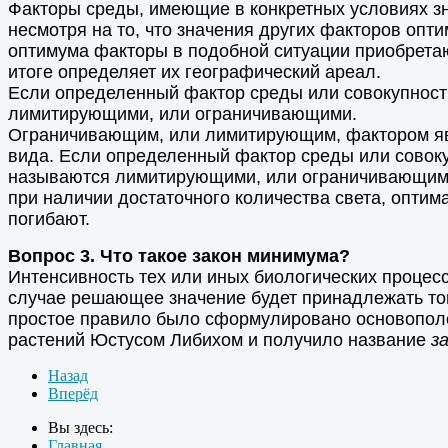
Факторы среды, имеющие в конкретных условиях з
несмотря на то, что значения других факторов опт
оптимума факторы в подобной ситуации приобретают
итоге определяет их географический ареал.
Если определенный фактор среды или совокупност
лимитирующими, или ограничивающими.
Ограничивающим, или лимитирующим, фактором яв
вида. Если определенный фактор среды или совок
называются лимитирующими, или ограничивающим
при наличии достаточного количества света, оптим
погибают.
Вопрос 3. Что такое закон минимума?
Интенсивность тех или иных биологических процес
случае решающее значение будет принадлежать том
простое правило было сформулировано основополо
растений Юстусом Либихом и получило название
з
Назад
Вперёд
Вы здесь:
Главная