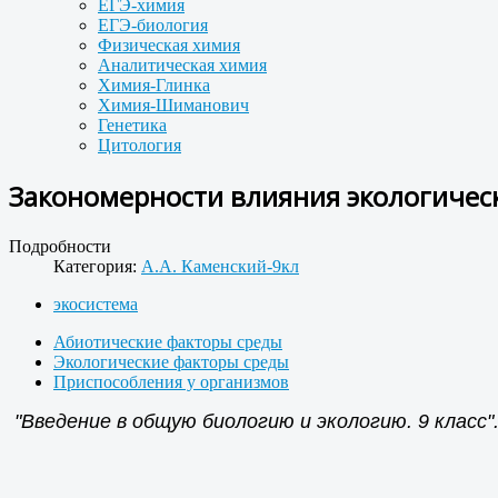
ЕГЭ-химия
ЕГЭ-биология
Физическая химия
Аналитическая химия
Химия-Глинка
Химия-Шиманович
Генетика
Цитология
Закономерности влияния экологическ
Подробности
Категория:
А.А. Каменский-9кл
экосистема
Абиотические факторы среды
Экологические факторы среды
Приспособления у организмов
"Введение в общую биологию и экологию. 9 класс".