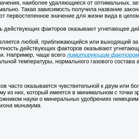
начения, наиболее удаляющиеся от оптимальных, за
имально. Такая зависимость получила название
зако
 первостепенное значение для жизни вида в целом 
ь действующих факторов оказывают угнетающее дейс
ляется любой, приближающийся или выходящий за г
упность действующих факторов оказывают угнетающе
и. Например, чаще всего
лимитирующим факторо
альной температуры, нормального газового состава а
сов часто оказывается чувствительной к двум или б
у из них, который имеется в минимальном с точки з
жником науки о минеральных удобрениях немецким 
акона минимума.