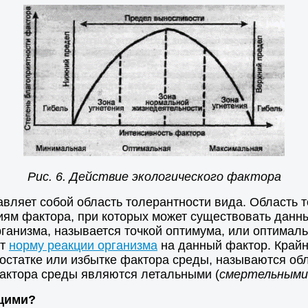
Рис. 6. Действие экологического фактора
авляет собой область толерантности вида. Область 
иям фактора, при которых может существовать данны
анизма, называется точкой оптимума, или оптималь
ют
норму реакции организма
на данный фактор. Крайн
остатке или избытке фактора среды, называются обл
фактора среды являются летальными (
смертельными
щими?