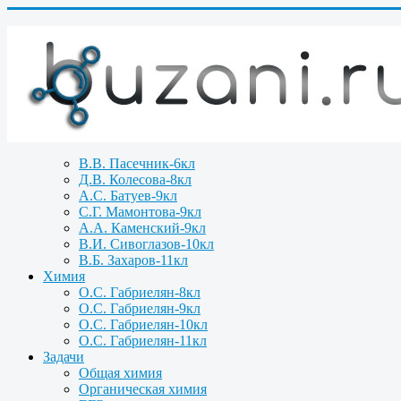
В.В. Пасечник-6кл
Д.В. Колесова-8кл
А.С. Батуев-9кл
С.Г. Мамонтова-9кл
А.А. Каменский-9кл
В.И. Сивоглазов-10кл
В.Б. Захаров-11кл
Химия
О.С. Габриелян-8кл
О.С. Габриелян-9кл
О.С. Габриелян-10кл
О.С. Габриелян-11кл
Задачи
Общая химия
Органическая химия