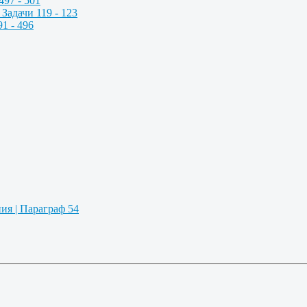
497 - 501
Задачи 119 - 123
1 - 496
ия | Параграф 54