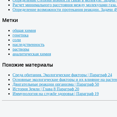
Определение степени ионности связи в молекуле. Задачи 
Расчет минимального расстояния между молекулами газа. 
Определение возможности протекания реакции. Задачи 49
Метки
общая химия
генетика
соли
наследственность
растворы
аналитическая химия
Похожие материалы
Среда обитания. Экологические факторы | Параграф 24
Основные экологические факторы и их влияние на растен
Двигательные реакции организма | Параграф 50
История Земли | Глава 8 Параграф 20
Иммунология на службе здоровья | Параграф 19