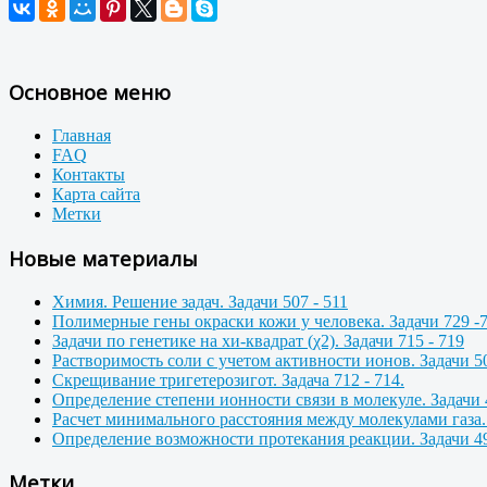
Основное меню
Главная
FAQ
Контакты
Карта сайта
Метки
Новые материалы
Химия. Решение задач. Задачи 507 - 511
Полимерные гены окраски кожи у человека. Задачи 729 -
Задачи по генетике на хи-квадрат (χ2). Задачи 715 - 719
Растворимость соли с учетом активности ионов. Задачи 50
Скрещивание тригетерозигот. Задача 712 - 714.
Определение степени ионности связи в молекуле. Задачи 
Расчет минимального расстояния между молекулами газа. 
Определение возможности протекания реакции. Задачи 49
Метки