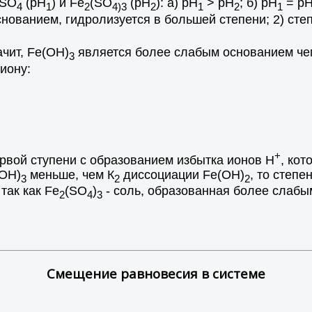
eSO
(рH
) и Fe
(SO
(рH
): а) рH
> рН
; б) рН
= р
4
1
2
4)3
2
1
2
1
снованием, гидролизуется в большей степени; 2) сте
ачит, Fe(OH)
является более слабым основанием че
3
иону:
+
ервой ступени с образованием избытка ионов Н
, ко
OH)
меньше, чем К
диссоциации Fe(OH)
, то степе
3
2
2
 так как Fe
(SO
)
- соль, образованная более слабы
2
4
3
Смещение равновесия в системе