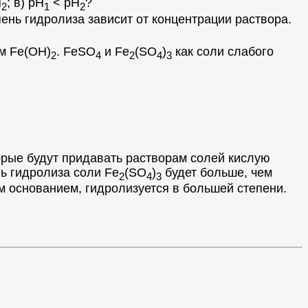
Н
; в) рН
< рН
?
2
1
2
пень гидролиза зависит от концентрации раствора.
м Fe(OH)
. FeSO
и Fe
(SO
)
как соли слабого
2
4
2
4
3
торые будут придавать растворам солей кислую
нь гидролиза соли Fe
(SO
)
будет больше, чем
2
4
3
м основанием, гидролизуется в большей степени.