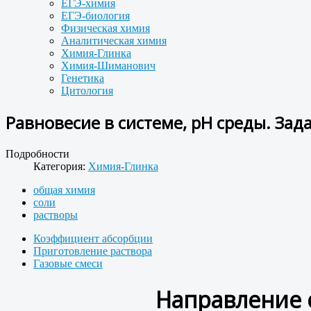
ЕГЭ-химия
ЕГЭ-биология
Физическая химия
Аналитическая химия
Химия-Глинка
Химия-Шиманович
Генетика
Цитология
Равновесие в системе, рН среды. Зада
Подробности
Категория:
Химия-Глинка
общая химия
соли
растворы
Коэффициент абсорбции
Приготовление раствора
Газовые смеси
Направление 