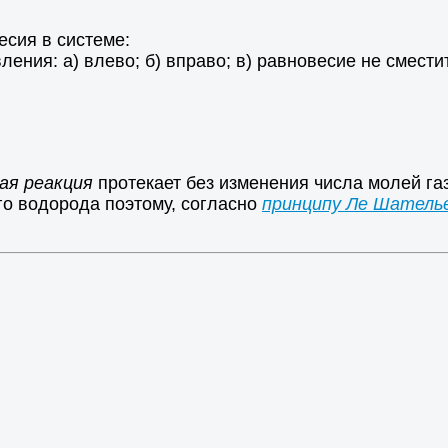
сия в системе:
ения: а) влево; б) вправо; в) равновесие не смести
ая реакция
протекает без изменения числа молей га
го водорода поэтому, согласно
принципу Ле Шатель