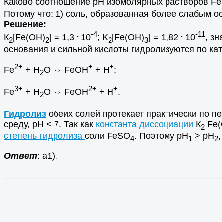
Каково соотношение рН изомолярных растворов F
Потому что: 1) соль, образованная более слабым о
Решение:
.
-4
.
-11
К
[Fe(OH)
] = 1,3
10
; K
[Fe(OH)
] = 1,82
10
, зн
2
2
2
3
основания и сильной кислоты гидролизуются по кат
2+
+
+
Fe
+ H
O ⇔ FeOH
+ H
;
2
3+
2+
+
Fe
+ H
O ⇔ FeOH
+ H
.
2
Гидролиз
обеих солей протекает практически по п
среду, рН < 7. Так как
константа диссоциации
К
Fe(
2
степень гидролиза
соли FeSO
. Поэтому рH
> рН
,
4
1
2
Ответ
: а1).