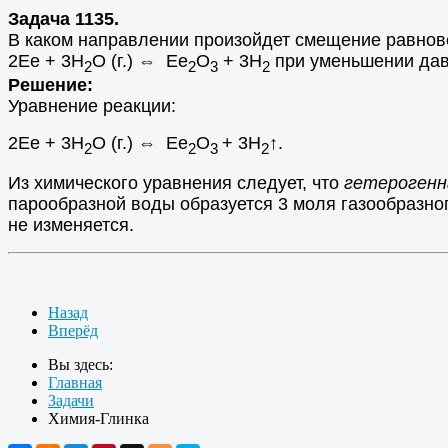
Задача 1135.
В каком направлении произойдет смещение равнове
2Ее + 3Н
О (г.) ⇔ Ее
О
+ 3Н
при уменьшении давл
2
2
3
2
Решение:
Уравнение реакции:
2Ее + 3Н
О (г.) ⇔ Ее
О
+ 3Н
↑.
2
2
3
2
Из химического уравнения следует, что
гетерогенн
парообразной воды образуется 3 моля газообразно
не изменяется.
Назад
Вперёд
Вы здесь:
Главная
Задачи
Химия-Глинка