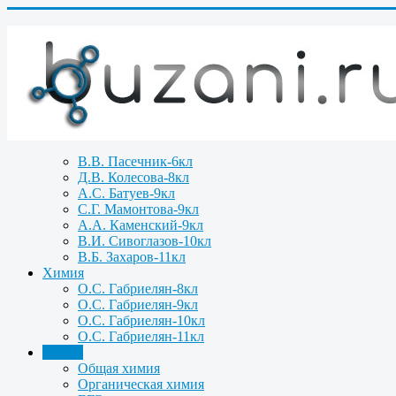
В.В. Пасечник-6кл
Д.В. Колесова-8кл
А.С. Батуев-9кл
С.Г. Мамонтова-9кл
А.А. Каменский-9кл
В.И. Сивоглазов-10кл
В.Б. Захаров-11кл
Химия
О.С. Габриелян-8кл
О.С. Габриелян-9кл
О.С. Габриелян-10кл
О.С. Габриелян-11кл
Задачи
Общая химия
Органическая химия