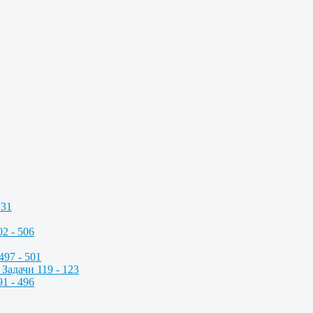
731
2 - 506
497 - 501
Задачи 119 - 123
1 - 496