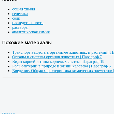
общая химия
генетика
соли
наследственность
растворы
аналитическая химия
Похожие материалы
Транспорт веществ в организме животных и растений | П
Органы и системы органов животных | Параграф 7
Виды корней и типы корневых систем | Параграф 19
Роль бактерий в природе и жизни человека | Параграф 6
Введение. Общая характеристика химических элементов |