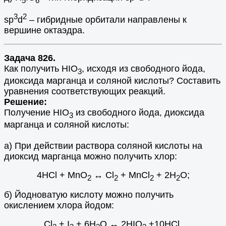
3
2
sp
d
– гибридные орбитали направлены к
вершине октаэдра.
Задача 826.
Как получить НIО
, исходя из свободного йода,
3
диоксида марганца и соляной кислоты? Составить
уравнения соответствующих реакций.
Решение:
Получение НIО
из свободного йода, диоксида
3
марганца и соляной кислоты:
а) При действии раствора соляной кислоты на
диоксид марганца можно получить хлор:
4HCl + MnO
↔ Cl
+ MnCl
+ 2H
O;
2
2
2
2
б) Йодноватую кислоту можно получить
окислением хлора йодом:
Cl
+ I
+ 6H
O ↔ 2HIO
+10HCl.