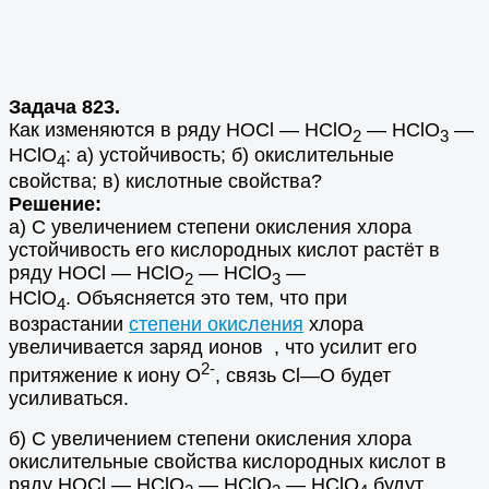
Задача 823.
Как изменяются в ряду HOCl — HClO
— HClO
—
2
3
HClO
: а) устойчивость; б) окислительные
4
свойства; в) кислотные свойства?
Решение:
а) С увеличением степени окисления хлора
устойчивость его кислородных кислот растёт в
ряду HOCl — HClO
— HClO
—
2
3
HClO
. Объясняется это тем, что при
4
возрастании
степени окисления
хлора
увеличивается заряд ионов , что усилит его
2-
притяжение к иону О
, связь Cl—O будет
усиливаться.
б) С увеличением степени окисления хлора
окислительные свойства кислородных кислот в
ряду HOCl — HClO
— HClO
— HClO
будут