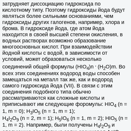
затрудняет диссоциацию гидроксида по
кислотному типу. Поэтому гидроксиды йода будут
являться более сильными основаниями, чем
гидроксиды других галогенов, например, хлора и
брома. В гидроксиде йода, где атом йода
находится в своей высшей степени окисления, в
водных растворах возможно образование
многоосновных кислот. При взаимодействии
йодной кислоты с водой, в зависимости от
условий, может образоваться несколько
.
соединений общей формулы (НIO
)n
(Н
О)m. Во
4
2
всех этих соединениях водород воды способен
замещаться на металл так же, как и водород
самого гидроксида йода (VII). В связи с этим
соединения подобного типа обычно
рассматриваются как сложные кислоты и
приписывают им следующие форомулы: HIO
(n =
4
1, m = 0); H
IO
(n = 1, m = 1);
3
5
H
I
O
(n = 2, m = 1); H
IO
(n = 1, m = 2); HIO
(n =
4
2
9
5
6
5
1, m = 2). Например, были получены H
I
O
и
4
2
9