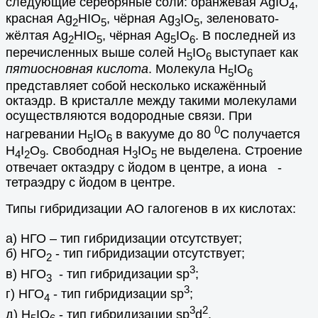
следующие серебряные соли: оранжевая AgIO
,
4
красная Ag
HIO
, чёрная Ag
IO
, зеленовато-
2
5
3
5
жёлтая Ag
HIO
, чёрная Ag
IO
. В последней из
2
5
5
6
перечисленных выше солей H
IO
выступает как
5
6
пятиосновная кислота
. Молекула H
IO
5
6
представляет собой несколько искажённый
октаэдр. В кристалле между такими молекулами
осуществляются водородные связи. При
0
нагревании H
IO
в вакууме до 80
С получается
5
6
H
I
O
. Свободная H
IO
не выделена. Строение
4
2
9
3
5
отвечает октаэдру с йодом в центре, а иона -
тетраэдру с йодом в центре.
Типы гибридизации АО галогенов в их кислотах:
а) НГО – тип гибридизации отсутствует;
б) НГО
- тип гибридизации отсутствует;
2
3
в) НГО
- тип гибридизации sp
;
3
3
г) НГО
- тип гибридизации sp
;
4
3
2
д) Н
IO
- тип гибридизации sp
d
.
5
6