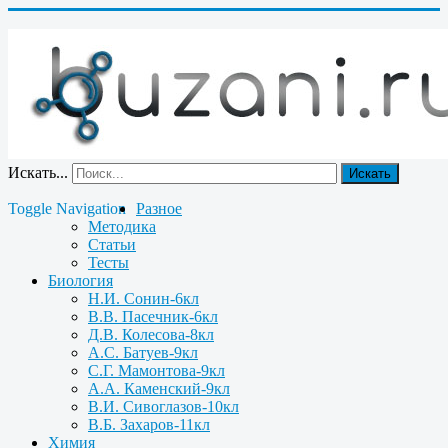
Искать...
Искать
Toggle Navigation
Разное
Методика
Статьи
Тесты
Биология
Н.И. Сонин-6кл
В.В. Пасечник-6кл
Д.В. Колесова-8кл
А.С. Батуев-9кл
С.Г. Мамонтова-9кл
А.А. Каменский-9кл
В.И. Сивоглазов-10кл
В.Б. Захаров-11кл
Химия