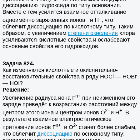
диссоциацию гидроксида по типу основания.
Вместе с тем усилится взаимное отталкивание
+
одноимённо заряжённых ионов и Н
, что
облегчит диссоциацию по кислотному типу. Таким
образом, с увеличением
степени окисления
хлора
усиливаются кислотные свойства и ослабевают
основные свойства его гидроксидов.
Задача 824.
Как изменяются кислотные и окислительно-
восстановительные свойства в ряду НОСl — НОВг
— НОI?
Решение:
n+
Увеличение радиуса иона Г
при неизменном его
заряде приведёт к возрастанию расстояний между
2-
+
центром этого иона и центром ионов О
и Н
. В
результате взаимное электростатическое
n+
2-
притяжение ионов Г
и О
станет более слабым,
что облегчит
диссоциацию
по основному типу;