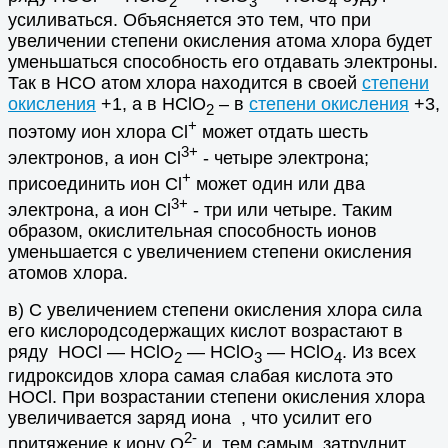
2
3
4
усиливаться. Объясняется это тем, что при
увеличении степени окисления атома хлора будет
уменьшаться способность его отдавать электроны.
Так в HCO атом хлора находится в своей
степени
окисления
+1, а в HClO
– в
степени окисления
+3,
2
+
поэтому ион хлора Cl
может отдать шесть
3+
электронов, а ион Сl
- четыре электрона;
+
присоединить ион Cl
может один или два
3+
электрона, а ион Сl
- три или четыре. Таким
образом, окислительная способность ионов
уменьшается с увеличением степени окисления
атомов хлора.
в) С увеличением степени окисления хлора сила
его кислородсодержащих кислот возрастают в
ряду HOCl — HClO
— HClO
— HClO
. Из всех
2
3
4
гидроксидов хлора самая слабая кислота это
HOCl. При возрастании степени окисления хлора
увеличивается заряд иона , что усилит его
2-
притяжение к иону О
и, тем самым, затруднит