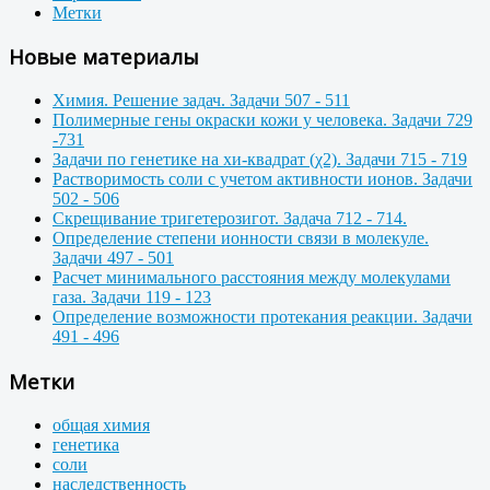
Метки
Новые материалы
Химия. Решение задач. Задачи 507 - 511
Полимерные гены окраски кожи у человека. Задачи 729
-731
Задачи по генетике на хи-квадрат (χ2). Задачи 715 - 719
Растворимость соли с учетом активности ионов. Задачи
502 - 506
Скрещивание тригетерозигот. Задача 712 - 714.
Определение степени ионности связи в молекуле.
Задачи 497 - 501
Расчет минимального расстояния между молекулами
газа. Задачи 119 - 123
Определение возможности протекания реакции. Задачи
491 - 496
Метки
общая химия
генетика
соли
наследственность