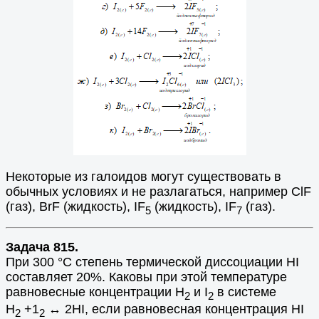
Некоторые из галоидов могут существовать в
обычных условиях и не разлагаться, например ClF
(газ), BrF (жидкость), IF
(жидкость), IF
(газ).
5
7
Задача 815.
При 300 °С степень термической диссоциации НI
составляет 20%. Каковы при этой температуре
равновесные концентрации Н
и I
в системе
2
2
Н
+1
↔
2НI, если равновесная концентрация НI
2
2