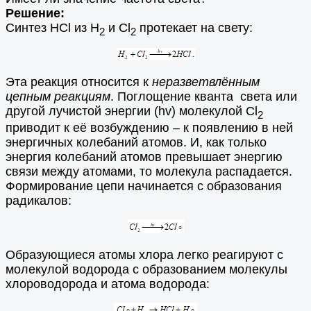
Решение:
Синтез HCl из Н
и Cl
протекает на свету:
2
2
Эта реакция относится к
неразветвлённым
цепным реакциям
. Поглощение кванта света или
другой лучистой энергии (hv) молекулой Cl
2
приводит к её возбуждению – к появлению в ней
энергичных колебаний атомов. И, как только
энергия колебаний атомов превышает энергию
связи между атомами, то молекула распадается.
Формирование цепи начинается с образования
радикалов:
Образующиеся атомы хлора легко реагируют с
молекулой водорода с образованием молекулы
хлороводорода и атома водорода: