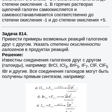
степени окисления -1. В горячих растворах
щелочей галоген самоокисляется и
самовосстанавливается соответственно до
степени окисления -1 и до степени окисления +5.
Задача 814.
Привести примеры возможных реакций галогенов
друг с другом. Указать
степени окисленности
галогенов
в продуктах реакций.
Решение:
Известны соединения галогенов друг с другом
(галоиды), например: BrCl, ICl
, BrF
, IF
, ClF, ClF
3
5
7
5
IBr и другие. Все соединения галоидов могут быть
получены прямым синтезом, например: