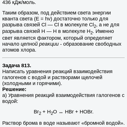
436 кДж/моль.
Таким образом, под действием света энергии
кванта света (Е = hv) достаточно только для
разрыва связей Cl — Cl в молекуле Cl
, а не для
2
разрыва связей Н — Н в молекуле Н
. Именно
2
свет является фактором, который определяет
начало
цепной реакции
- образование свободных
атомов хлора.
Задача 813.
Написать уравнения реакций взаимодействия
галогенов с водой и растворами щелочей
(холодными и горячими).
Решение:
а) Уравнения реакций взаимодействия галогенов с
водой:
Br
+ H
O ↔ HBr + HOBr.
2
2
Раствор брома в воде называют «бромной водой».