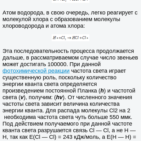
Атом водорода, в свою очередь, легко реагирует с
молекулой хлора с образованием молекулы
хлороводорода и атома хлора:
Эта последовательность процесса продолжается
дальше, в рассматриваемом случае число звеньев
может достигать 100000. При данной
фотохимической реакции
частота света играет
существенную роль, поскольку количество
энергии кванта света определяется
произведением постоянной Планка (
h
) и частотой
света (
v
), получим: (
hv
). От численного значения
частоты света зависит величина количества
энергии кванта. Для распада молекулы Cl2 на 2
необходима частота света чуть больше 550 ммк.
Под действием получаемого при данной частоте
кванта света разрушается связь Cl — Cl, а не Н —
Н, так как Е(Cl — Cl) = 243 кДж/моль, а Е(Н — Н) =