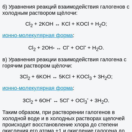
б) Уравнения реакций взаимодействия галогенов с
холодным раствором щёлочи:
Cl
+ 2KOH ↔ KCl + KOCl + H
O;
2
2
ионно-молекулярная форма
:
-
-
Cl
+ 2OH
-
↔ Cl
+ OCl
+ H
O.
2
2
в) Уравнения реакции взаимодействия галогена с
горячим раствором щёлочи:
3Cl
+ 6KOH ↔ 5KCl + KOCl
+ 3H
O;
2
3
2
ионно-молекулярная форма
:
-
-
-
3Cl
+ 6OH
↔ 5Cl
+ OCl
+ 3H
O.
2
3
2
Таким образом, при растворении галогенов в
холодной воде и в холодных растворах щелочей
происходит восстановление хлора до степени
окисления его атома +1 и окисление галогена до