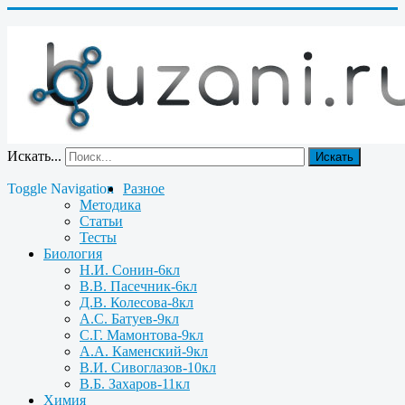
Искать...
Искать
Toggle Navigation
Разное
Методика
Статьи
Тесты
Биология
Н.И. Сонин-6кл
В.В. Пасечник-6кл
Д.В. Колесова-8кл
А.С. Батуев-9кл
С.Г. Мамонтова-9кл
А.А. Каменский-9кл
В.И. Сивоглазов-10кл
В.Б. Захаров-11кл
Химия