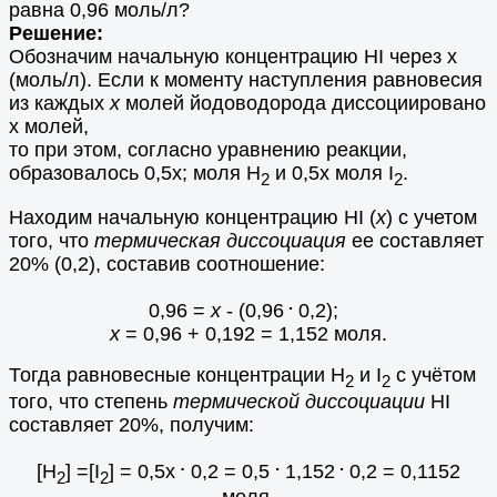
равна 0,96 моль/л?
Решение:
Обозначим начальную концентрацию HI через х
(моль/л). Если к моменту наступления равновесия
из каждых
х
молей йодоводорода диссоциировано
х молей,
то при этом, согласно уравнению реакции,
образовалось 0,5х; моля Н
и 0,5х моля I
.
2
2
Находим начальную концентрацию HI (
х
) с учетом
того, что
термическая диссоциация
ее составляет
20% (0,2), составив соотношение:
.
0,96 =
х
- (0,96
0,2);
х
= 0,96 + 0,192 = 1,152 моля.
Тогда равновесные концентрации Н
и I
с учётом
2
2
того, что степень
термической диссоциации
НI
составляет 20%, получим:
.
.
.
[H
] =[I
] = 0,5x
0,2 = 0,5
1,152
0,2 = 0,1152
2
2