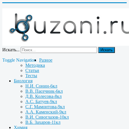
Искать...
Искать
Toggle Navigation
Разное
Методика
Статьи
Тесты
Биология
Н.И. Сонин-6кл
В.В. Пасечник-6кл
Д.В. Колесова-8кл
А.С. Батуев-9кл
С.Г. Мамонтова-9кл
А.А. Каменский-9кл
В.И. Сивоглазов-10кл
В.Б. Захаров-11кл
Химия