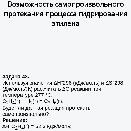
Возможность самопроизвольного
протекания процесса гидрирования
этилена
Задача 43.
Используя значения ∆Н°298 (кДж/моль) и ∆S°298
(Дж/моль?К) рассчитать ∆G реакции при
температуре 277 °С:
С
Н
(г) + Н
(г) = С
Н
(г).
2
4
2
2
6
Будет ли данная реакция протекать
самопроизвольно?
Решение:
∆Н°С
Н
(г) = 52,3 кДж/моль;
2
4