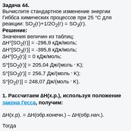
Задача 44.
Вычислите стандартное изменение энергии
Гиббса химических процессов при 25 °C для
реакции: SO
(г)+1/2О
(г) = SO
(г).
2
2
3
Решение:
Значения величин из таблиц:
∆H°[SO
(г)] = -296,9 кДж/моль;
2
∆H°[SO
(г)] = -395,8 кДж/моль;
3
∆H°[O
(г)] = 0 кДж/моль;
2
.
S°[SO
(г)] = 205,04 Дж/(моль
K);
2
.
S°[SO
(г)] = 256,7 Дж/(моль
K);
3
.
S°[O
(г)] = 248,07 Дж/(моль
K).
2
1. Рассчитаем ∆H(х.р.), используя положение
закона Гесса
, получим:
∆H(х.р). = ∆H(обр.конечн.) – ∆H(обр.нач.).
Тогда