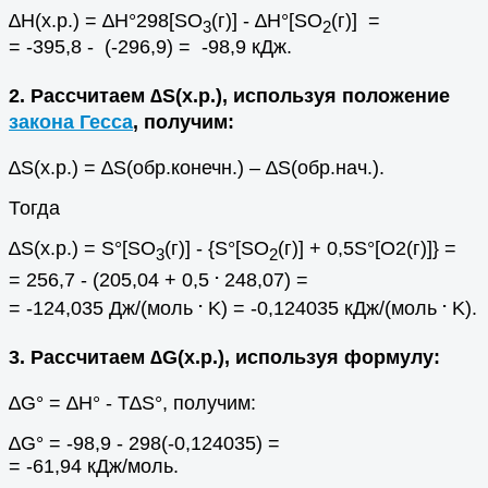
∆Н(х.р.) = ∆Н°298[SO
(г)] - ∆Н°[SO
(г)] =
3
2
= -395,8 - (-296,9) = -98,9 кДж.
2. Рассчитаем ∆S(х.р.), используя положение
закона Гесса
, получим:
∆S(х.р.) = ∆S(обр.конечн.) – ∆S(обр.нач.).
Тогда
∆S(х.р.) = S°[SO
(г)] - {S°[SO
(г)] + 0,5S°[O2(г)]} =
3
2
.
= 256,7 - (205,04 + 0,5
248,07) =
.
.
= -124,035 Дж/(моль
K) = -0,124035 кДж/(моль
K).
3. Рассчитаем ∆G(х.р.), используя формулу:
∆G° = ∆H° - T∆S°, получим:
∆G° = -98,9 - 298(-0,124035) =
= -61,94 кДж/моль.