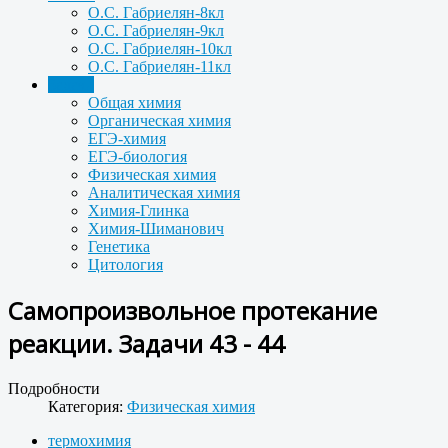
О.С. Габриелян-8кл
О.С. Габриелян-9кл
О.С. Габриелян-10кл
О.С. Габриелян-11кл
Задачи
Общая химия
Органическая химия
ЕГЭ-химия
ЕГЭ-биология
Физическая химия
Аналитическая химия
Химия-Глинка
Химия-Шиманович
Генетика
Цитология
Самопроизвольное протекание
реакции. Задачи 43 - 44
Подробности
Категория:
Физическая химия
термохимия