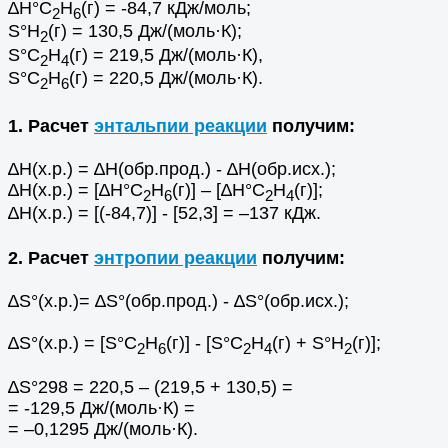
∆Н°С
Н
(г) = -84,7 кДж/моль;
2
6
S°Н
(г) = 130,5 Дж/(моль·К);
2
S°С
Н
(г) = 219,5 Дж/(моль·К),
2
4
S°С
Н
(г) = 220,5 Дж/(моль·К).
2
6
1. Расчет
энтальпии реакции
получим:
∆Н(х.р.) = ∆Н(обр.прод.) - ∆Н(обр.исх.);
∆Н(х.р.) = [∆Н°С
Н
(г)] – [∆Н°С
Н
(г)];
2
6
2
4
∆Н(х.р.) = [(-84,7)] - [52,3] = –137 кДж.
2. Расчет
энтропии реакции
получим:
∆S°(х.р.)= ∆S°(обр.прод.) - ∆S°(обр.исх.);
∆S°(х.р.) = [S°С
Н
(г)] - [S°С
Н
(г) + S°Н
(г)];
2
6
2
4
2
∆S°298 = 220,5 – (219,5 + 130,5) =
= -129,5 Дж/(моль·К) =
= –0,1295 Дж/(моль·К).