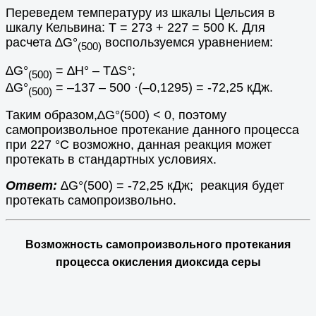
Переведем температуру из шкалы Цельсия в
шкалу Кельвина: Т = 273 + 227 = 500 К. Для
расчета ∆G°
воспользуемся уравнением:
(500)
∆G°
= ∆H° – T∆S°;
(500)
∆G°
= –137 – 500 ·(–0,1295) = -72,25 кДж.
(500)
Таким образом,∆G°(500) < 0, поэтому
самопроизвольное протекание данного процесса
при 227 °С возможно,
данная реакция может
протекать в стандартных условиях.
Ответ:
∆G°(500) =
-72,25
кДж; реакция будет
протекать самопроизвольно.
Возможность самопроизвольного протекания
процесса окисления диоксида серы