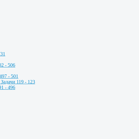
731
2 - 506
497 - 501
Задачи 119 - 123
1 - 496