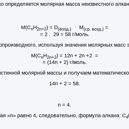
о определяется молярная масса неизвестного алкан
.
М(С
H
) = D
M
=
n
2n+2
(возд.)
(ср. возд.)
= 2 . 29 = 58 г/моль.
производного, используя значения молярных масс 
М(С
H
) = 12n + 2n +2 =
n
2n+2
= (14n + 2) г/моль.
стинной молярной массы и получаем математическо
14n + 2 = 58.
n = 4.
я «n» равно 4, следовательно, формула алкана: С
4