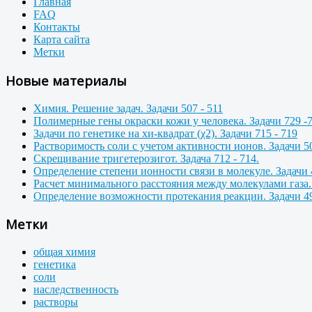
Главная
FAQ
Контакты
Карта сайта
Метки
Новые материалы
Химия. Решение задач. Задачи 507 - 511
Полимерные гены окраски кожи у человека. Задачи 729 -
Задачи по генетике на хи-квадрат (χ2). Задачи 715 - 719
Растворимость соли с учетом активности ионов. Задачи 50
Скрещивание тригетерозигот. Задача 712 - 714.
Определение степени ионности связи в молекуле. Задачи 
Расчет минимального расстояния между молекулами газа. 
Определение возможности протекания реакции. Задачи 49
Метки
общая химия
генетика
соли
наследственность
растворы