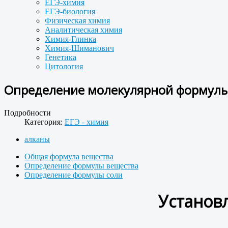
ЕГЭ-химия
ЕГЭ-биология
Физическая химия
Аналитическая химия
Химия-Глинка
Химия-Шиманович
Генетика
Цитология
Определение молекулярной формулы 
Подробности
Категория:
ЕГЭ - химия
алканы
Общая формула вещества
Определение формулы вещества
Определение формулы соли
Установ