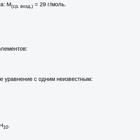
а: М
= 29 г/моль.
(ср. возд.)
элементов:
е уравнение с одним неизвестным:
Н
.
10