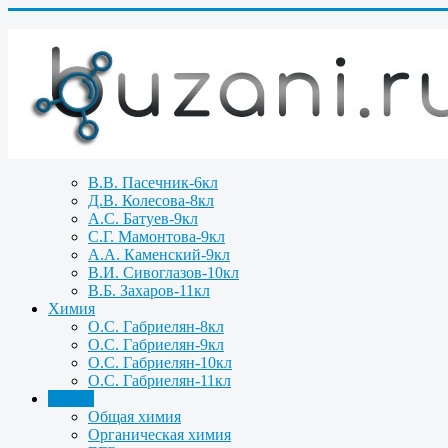
В.В. Пасечник-6кл
Д.В. Колесова-8кл
А.С. Батуев-9кл
С.Г. Мамонтова-9кл
А.А. Каменский-9кл
В.И. Сивоглазов-10кл
В.Б. Захаров-11кл
Химия
О.С. Габриелян-8кл
О.С. Габриелян-9кл
О.С. Габриелян-10кл
О.С. Габриелян-11кл
Задачи
Общая химия
Органическая химия