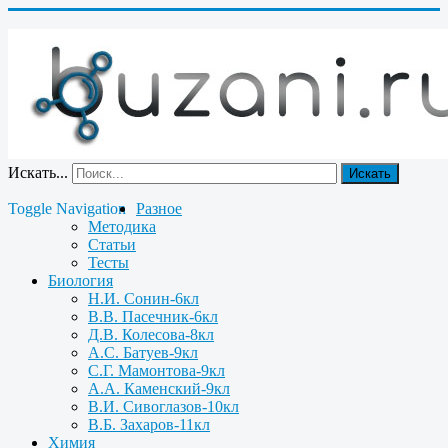
Искать...
Искать
Toggle Navigation
Разное
Методика
Статьи
Тесты
Биология
Н.И. Сонин-6кл
В.В. Пасечник-6кл
Д.В. Колесова-8кл
А.С. Батуев-9кл
С.Г. Мамонтова-9кл
А.А. Каменский-9кл
В.И. Сивоглазов-10кл
В.Б. Захаров-11кл
Химия