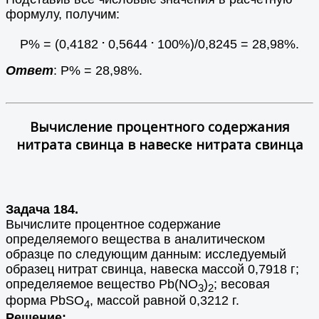
формулу, получим:
.
.
Р% = (0,4182
0,5644
100%)/0,8245 = 28,98%.
Ответ
: Р% = 28,98%.
Вычисление процентного содержания
нитрата свинца в навеске нитрата свинца
Задача 184.
Вычислите процентное содержание
определяемого вещества в аналитическом
образце по следующим данным: исследуемый
образец нитрат свинца, навеска массой 0,7918 г;
определяемое вещество Pb(NO
)
; весовая
3
2
форма PbSO
, массой равной 0,3212 г.
4
Решение: