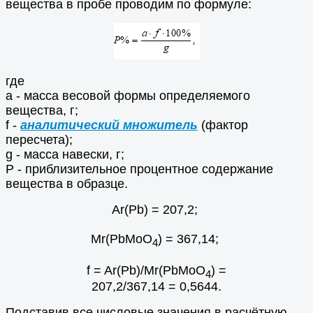
вещества в пробе проводим по формуле:
где
а - масса весовой формы определяемого
вещества, г;
f -
аналитический множитель
(фактор
пересчета);
g - масса навески, г;
Р - приблизительное процентное содержание
вещества в образце.
Ar(Pb) = 207,2;
Mr(PbМоO
) = 367,14;
4
f = Ar(Pb)/Mr(PbМоO
) =
4
207,2/367,14 = 0,5644.
Подставив все числовые значения в расчётную