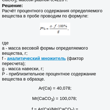
3
Решение:
Расчёт процентного содержания определяемого
вещества в пробе проводим по формуле:
где
а - масса весовой формы определяемого
вещества, г;
f -
аналитический множитель
(фактор
пересчета);
g - масса навески, г;
Р - приблизительное процентное содержание
вещества в образце.
Ar(Са) = 40,078;
Mr(СаСО
) = 100,078;
3
f = Ar(Са)/Mr(СаСО
) =