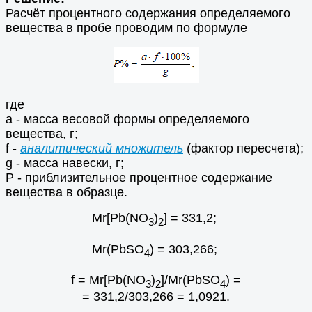
Расчёт процентного содержания определяемого
вещества в пробе проводим по формуле
где
а - масса весовой формы определяемого
вещества, г;
f -
аналитический множитель
(фактор пересчета);
g - масса навески, г;
Р - приблизительное процентное содержание
вещества в образце.
Mr[Pb(NO
)
] = 331,2;
3
2
Mr(PbSO
) = 303,266;
4
f = Mr[Pb(NO
)
]/Mr(PbSO
) =
3
2
4
= 331,2/303,266 = 1,0921.