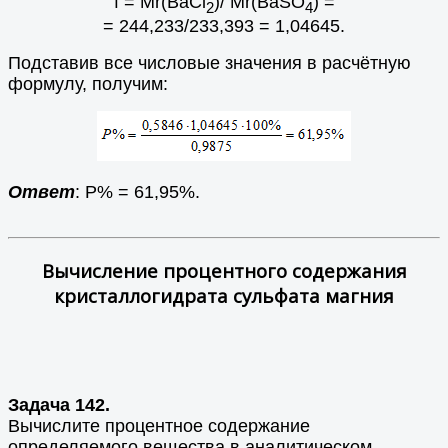
f = Мr(BaCl
)/ Mr(BaSO
) =
2
4
= 244,233/233,393 = 1,04645.
Подставив все числовые значения в расчётную
формулу, получим:
Ответ
: Р% = 61,95%.
Вычисление процентного содержания
кристаллогидрата сульфата магния
Задача 142.
Вычислите процентное содержание
определяемого вещества в аналитическом