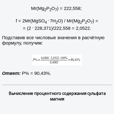
Mr(Mg
P
O
) = 222,558;
2
2
7
.
f = 2Мr(MgSO
7H
O) / Mr(Mg
P
O
) =
4
2
2
2
7
.
= (2
228,371)/222,558 = 2,0522.
Подставив все числовые значения в расчётную
формулу, получим:
Ответ:
Р% = 90,43%.
Вычисление процентного содержания сульфата
магния