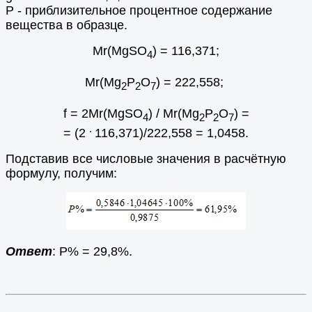
Р - приблизительное процентное содержание
вещества в образце.
Мr(MgSO
) = 116,371;
4
Mr(Mg
P
O
) = 222,558;
2
2
7
f = 2Мr(MgSO
) / Mr(Mg
P
O
) =
4
2
2
7
.
= (2
116,371)/222,558 = 1,0458.
Подставив все числовые значения в расчётную
формулу, получим:
Ответ
: Р% = 29,8%.