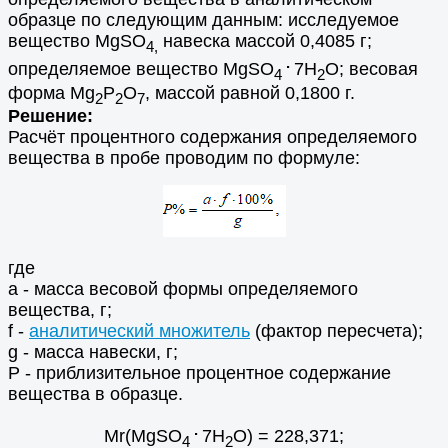
образце по следующим данным: исследуемое
вещество MgSO
навеска массой 0,4085 г;
4,
.
определяемое вещество MgSO
7H
O; весовая
4
2
форма Mg
P
O
, массой равной 0,1800 г.
2
2
7
Решение:
Расчёт процентного содержания определяемого
вещества в пробе проводим по формуле:
где
а - масса весовой формы определяемого
вещества, г;
f -
аналитический множитель
(фактор пересчета);
g - масса навески, г;
Р - приблизительное процентное содержание
вещества в образце.
.
Мr(MgSO
7H
O) = 228,371;
4
2