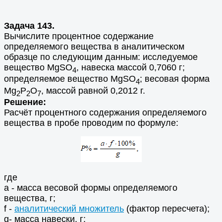
Задача 143.
Вычислите процентное содержание
определяемого вещества в аналитическом
образце по следующим данным: исследуемое
вещество MgSO
, навеска массой 0,7060 г;
4
определяемое вещество MgSO
; весовая форма
4
Mg
P
O
, массой равной 0,2012 г.
2
2
7
Решение:
Расчёт процентного содержания определяемого
вещества в пробе проводим по формуле:
где
а - масса весовой формы определяемого
вещества, г;
f -
аналитический множитель
(фактор пересчета);
g- масса навески, г;