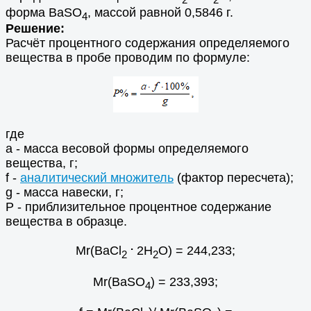
форма BaSO
, массой равной 0,5846 г.
4
Решение:
Расчёт процентного содержания определяемого
вещества в пробе проводим по формуле:
где
а - масса весовой формы определяемого
вещества, г;
f -
аналитический множитель
(фактор пересчета);
g - масса навески, г;
Р - приблизительное процентное содержание
вещества в образце.
.
Мr(BaCl
2Н
О) = 244,233;
2
2
Mr(BaSO
) = 233,393;
4