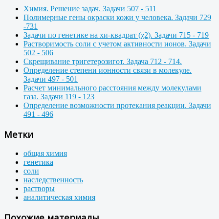
Химия. Решение задач. Задачи 507 - 511
Полимерные гены окраски кожи у человека. Задачи 729
-731
Задачи по генетике на хи-квадрат (χ2). Задачи 715 - 719
Растворимость соли с учетом активности ионов. Задачи
502 - 506
Скрещивание тригетерозигот. Задача 712 - 714.
Определение степени ионности связи в молекуле.
Задачи 497 - 501
Расчет минимального расстояния между молекулами
газа. Задачи 119 - 123
Определение возможности протекания реакции. Задачи
491 - 496
Метки
общая химия
генетика
соли
наследственность
растворы
аналитическая химия
Похожие материалы