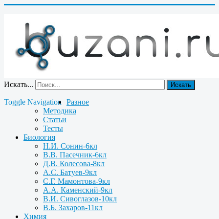
Искать...
Искать
Toggle Navigation
Разное
Методика
Статьи
Тесты
Биология
Н.И. Сонин-6кл
В.В. Пасечник-6кл
Д.В. Колесова-8кл
А.С. Батуев-9кл
С.Г. Мамонтова-9кл
А.А. Каменский-9кл
В.И. Сивоглазов-10кл
В.Б. Захаров-11кл
Химия