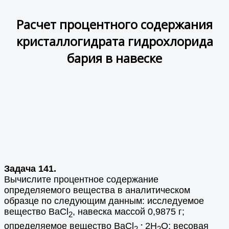
Расчет процентного содержания
кристаллогидрата гидрохлорида
бария в навеске
Задача 141.
Вычислите процентное содержание
определяемого вещества в аналитическом
образце по следующим данным: исследуемое
вещество BaCl
, навеска массой 0,9875 г;
2
.
определяемое вещество BaCl
2Н
О; весовая
2
2