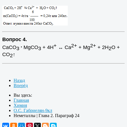
Вопрос 4.
.
+
2+
2+
СаСО
MgСО
+ 4H
↔ Ca
+ Mg
+ 2H
O +
3
3
2
CO
↑
2
Назад
Вперёд
Вы здесь:
Главная
Химия
О.С. Габриелян-9кл
Неметаллы | Глава 2. Параграф 24