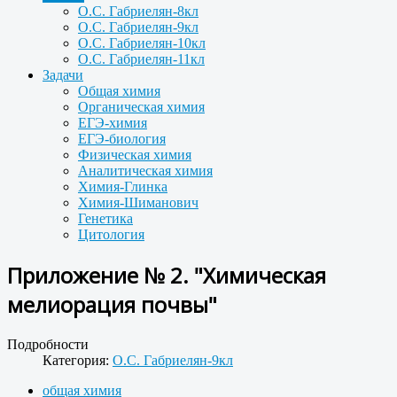
О.С. Габриелян-8кл
О.С. Габриелян-9кл
О.С. Габриелян-10кл
О.С. Габриелян-11кл
Задачи
Общая химия
Органическая химия
ЕГЭ-химия
ЕГЭ-биология
Физическая химия
Аналитическая химия
Химия-Глинка
Химия-Шиманович
Генетика
Цитология
Приложение № 2. "Химическая
мелиорация почвы"
Подробности
Категория:
О.С. Габриелян-9кл
общая химия