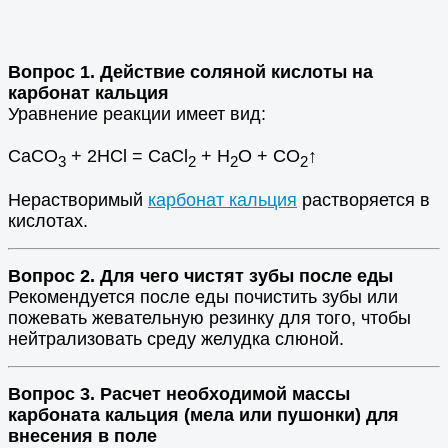
Вопрос 1. Действие соляной кислоты на
карбонат кальция
Уравнение реакции имеет вид:
СаСО
+ 2HCl = CaCl
+ H
O + CO
↑
3
2
2
2
Нерастворимый
карбонат кальция
растворяется в
кислотах.
Вопрос 2. Для чего чистят зубы после еды
Рекомендуется после еды почистить зубы или
пожевать жевательную резинку для того, чтобы
нейтрализовать среду желудка слюной.
Вопрос 3. Расчет необходимой массы
карбоната кальция (мела или пушонки) для
внесения в поле