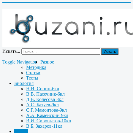
Искать...
Искать
Toggle Navigation
Разное
Методика
Статьи
Тесты
Биология
Н.И. Сонин-6кл
В.В. Пасечник-6кл
Д.В. Колесова-8кл
А.С. Батуев-9кл
С.Г. Мамонтова-9кл
А.А. Каменский-9кл
В.И. Сивоглазов-10кл
В.Б. Захаров-11кл
Химия