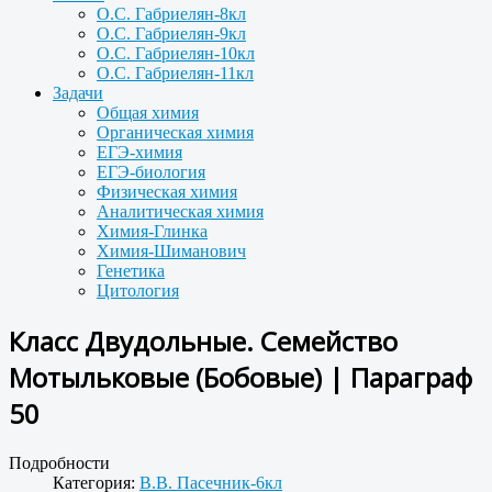
О.С. Габриелян-8кл
О.С. Габриелян-9кл
О.С. Габриелян-10кл
О.С. Габриелян-11кл
Задачи
Общая химия
Органическая химия
ЕГЭ-химия
ЕГЭ-биология
Физическая химия
Аналитическая химия
Химия-Глинка
Химия-Шиманович
Генетика
Цитология
Класс Двудольные. Семейство
Мотыльковые (Бобовые) | Параграф
50
Подробности
Категория:
В.В. Пасечник-6кл