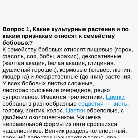
Вопрос 1, Какие культурные растения и по
каким признакам относят к семейству
бобовых?
К семейству бобовых относят пищевые (горох,
фасоль, соя, бобы, арахис), декоративные
(желтая акация, белая акация, глициния,
душистый горошек), кормовые (клевер, люпин,
люцерна) и лекарственные (донник) растения.
У всех бобовых листья сложные,
листорасположение очередное, редко
супротивное. Имеются прилистники.
Цветки
собраны в разнообразные
соцветия — кисть
,
головку, зонтик, колос.
Цветки
обоеполые, с
двойным околоцветником. Чашечка
неправильной формы из пяти сросшихся
чашелистиков. Венчик раздельнолепестный:
верхний лепесток называется парус, два