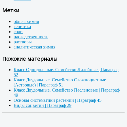
Метки
общая химия
генетика
соли
наследственность
растворы
аналитическая химия
Похожие материалы
Класс Однодольные. Семейство Лилейные | Параграф
52
Класс Двудольные. Семейство Сложноцветные
(Астровые) | Параграф 51
Класс Двудольные. Семейство Пасленовые | Параграф
49
Основы систематики растений | Параграф 45
Виды соцветий | Параграф 29