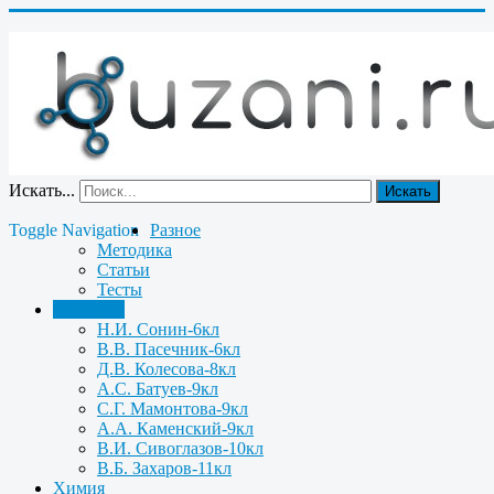
Искать...
Искать
Toggle Navigation
Разное
Методика
Статьи
Тесты
Биология
Н.И. Сонин-6кл
В.В. Пасечник-6кл
Д.В. Колесова-8кл
А.С. Батуев-9кл
С.Г. Мамонтова-9кл
А.А. Каменский-9кл
В.И. Сивоглазов-10кл
В.Б. Захаров-11кл
Химия