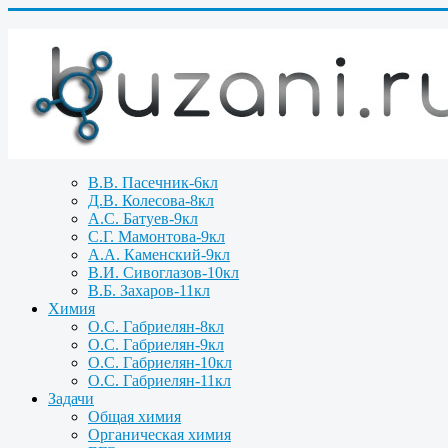
В.В. Пасечник-6кл
Д.В. Колесова-8кл
А.С. Батуев-9кл
С.Г. Мамонтова-9кл
А.А. Каменский-9кл
В.И. Сивоглазов-10кл
В.Б. Захаров-11кл
Химия
О.С. Габриелян-8кл
О.С. Габриелян-9кл
О.С. Габриелян-10кл
О.С. Габриелян-11кл
Задачи
Общая химия
Органическая химия