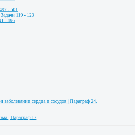
497 - 501
Задачи 119 - 123
1 - 496
 заболевании сердца и сосудов | Параграф 24.
зма | Параграф 17