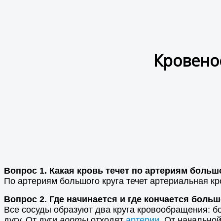
Кровено
Вопрос 1. Какая кровь течет по артериям больш
По артериям большого круга течет артериальная кр
Вопрос 2. Где начинается и где кончается боль
Все сосуды образуют два круга кровообращения: б
дугу. От дуги
аорты
отходят
артерии
. От начально