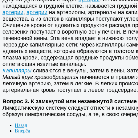
находящаяся в грудной клетке, называется грудно
артерии
,
артерии
на артериолы, артериолы на капи
вещества, а из клеток в капилляры поступают угле
Очищение крови от ядовитых продуктов распада про
селезенки поступает в воротную вену печени. В пе
печеночной вены. Эта вена впадает в нижнюю полую
через две капиллярные сети: через капилляры сами
ядовитых веществ, которые образуются в толстом к
плазма крови, содержащая вредные продукты обмен
оплетающая извитые канальцы.
Капилляры
сливаются в венулы, затем в вены. Зат
Малый круг кровообращения
начинается в правом ж
легочную артерию, затем в легкие. В легких проис
артериальная кровь поступает в левое предсердие.
Вопрос 3. К замкнутой или незамкнутой систем
Лимфатическую систему следует отнести к незамкн
образуя лимфатические сосуды, а те, в свою очер
Назад
Вперёд