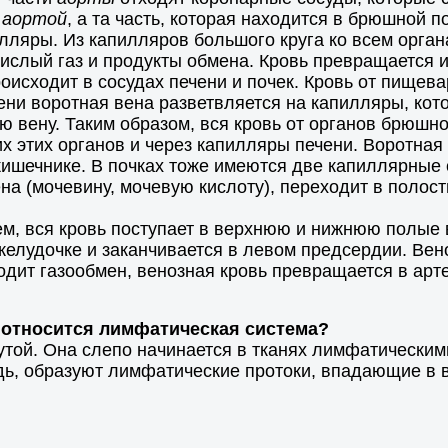
й
аортой
, а та часть, которая находится в брюшной 
лляры. Из капилляров большого круга ко всем орган
кислый газ и продукты обмена. Кровь превращается 
исходит в сосудах печени и почек. Кровь от пищева
чени воротная вена разветвляется на капилляры, ко
 вену. Таким образом, вся кровь от органов брюшно
х этих органов и через капилляры печени. Воротна
ишечнике. В почках тоже имеются две капиллярные с
а (мочевину, мочевую кислоту), переходит в полост
ем, вся кровь поступает в верхнюю и нижнюю полые
елудочке и заканчивается в левом предсердии. Вено
ходит газообмен, венозная кровь превращается в а
е относится лимфатическая система?
утой. Она слепо начинается в тканях лимфатически
едь, образуют лимфатические протоки, впадающие в 