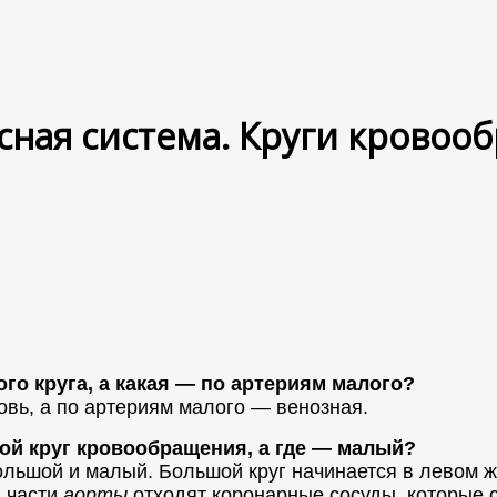
сная система. Круги кровоо
ого круга, а какая — по артериям малого?
овь, а по артериям малого — венозная.
шой круг кровообращения, а где — малый?
ольшой и малый. Большой круг начинается в левом ж
й части
аорты
отходят коронарные сосуды, которые 