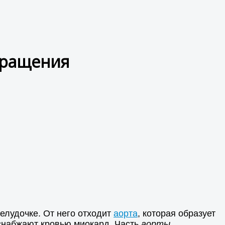
бращения
елудочке. От него отходит
аорта
, которая образует
снабжают кровью миокард. Часть
аорты
,