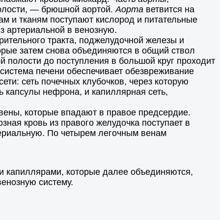
полости, — брюшной аортой.
Аорта
ветвится на
ам и тканям поступают кислород и питательные
из артериальной в венозную.
рительного тракта, поджелудочной железы и
торые затем снова объединяются в общий ствол
й полости до поступления в большой круг проходит
я система печени обеспечивает обезвреживание
ети: сеть почечных клубочков, через которую
ь капсулы нефрона, и капиллярная сеть,
 вены, которые впадают в правое предсердие.
зная кровь из правого желудочка поступает в
ртериальную. По четырем легочным венам
ми капиллярами, которые далее объединяются,
венозную систему.