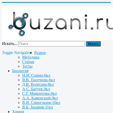
Искать...
Искать
Toggle Navigation
Разное
Методика
Статьи
Тесты
Биология
Н.И. Сонин-6кл
В.В. Пасечник-6кл
Д.В. Колесова-8кл
А.С. Батуев-9кл
С.Г. Мамонтова-9кл
А.А. Каменский-9кл
В.И. Сивоглазов-10кл
В.Б. Захаров-11кл
Химия