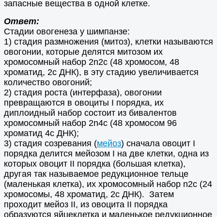
запасные вещества в одной клетке.
Ответ:
Стадии овогенеза у шимпанзе:
1) стадия размножения (митоз), клетки называются
овогонии, которые делятся митозом их
хромосомный набор 2n2c (48 хромосом, 48
хроматид, 2c ДНК), в эту стадию увеличивается
количество овогоний;
2) стадия роста (интерфаза), овогонии
превращаются в овоциты Ι порядка, их
диплоидный набор состоит из бивалентов
хромосомный набор 2n4c (48 хромосом 96
хроматид 4с ДНК);
3) стадия созревания (
мейоз
) сначала овоцит Ι
порядка делится мейозом Ι на две клетки, одна из
которых овоцит ΙΙ порядка (большая клетка),
другая так называемое редукционное тельце
(маленькая клетка), их хромосомный набор n2c (24
хромосомы, 48 хроматид, 2c ДНК). Затем
проходит мейоз ΙΙ, из овоцита ΙΙ порядка
образуются яйцеклетка и маленькое редукционное