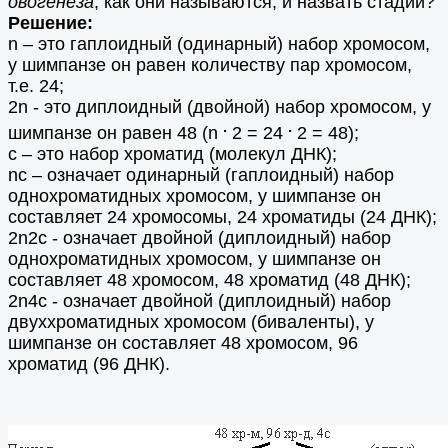
овогенеза
, как они называются, и назвать стадии?
Решение:
n – это гаплоидный (одинарный) набор хромосом,
у шимпанзе он равен количеству пар хромосом,
т.е. 24;
2n - это диплоидный (двойной) набор хромосом, у
.
.
шимпанзе он равен 48 (n
2 = 24
2 = 48);
с – это набор хроматид (молекул ДНК);
nc – означает одинарный (гаплоидный) набор
однохроматидных хромосом, у шимпанзе он
составляет 24 хромосомы, 24 хроматиды (24 ДНК);
2n2c - означает двойной (диплоидный) набор
однохроматидных хромосом, у шимпанзе он
составляет 48 хромосом, 48 хроматид (48 ДНК);
2n4c - означает двойной (диплоидный) набор
двуххроматидных хромосом (биваленты), у
шимпанзе он составляет 48 хромосом, 96
хроматид (96 ДНК).