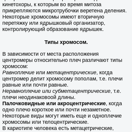
кинетохоры, к которым во время митоза
прикрепляются микротрубочки веретена деления.
Некоторые хромосомы имеют вторичную
перетяжку или ядрышковый организатор,
контролирующий образование ядрышек.
Типы хромосом.
В зависимости от места расположения
центромеры относительно плеч различают типы
хромосом:
Равноплечие
или
метацентрические
, когда
центромер делит хромосому пополам, т.е. плечи
равные или почти равные.
Неравноплечие или субметацентрические
, т.е.
плечи неодинаковоой длины.
Палочковидные или акроцентрические
, когда
одно плечо короткое или почти незаметное.
Некоторые виды могут иметь еще и одноплечие
хромосомы или телоцентрические.
В кариотипе человека есть метацетрические,