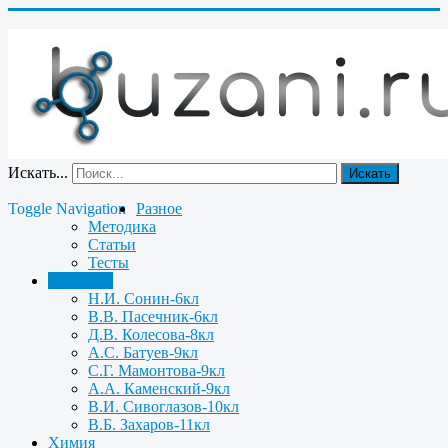
Искать...
Искать
Toggle Navigation
Разное
Методика
Статьи
Тесты
Биология
Н.И. Сонин-6кл
В.В. Пасечник-6кл
Д.В. Колесова-8кл
А.С. Батуев-9кл
С.Г. Мамонтова-9кл
А.А. Каменский-9кл
В.И. Сивоглазов-10кл
В.Б. Захаров-11кл
Химия