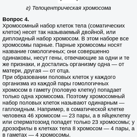
г) Телоцентрическая хромосома
Вопрос 4.
Хромосомный набор клеток тела (соматических
клеток) несет так называемый двойной, или
диплоидный набор хромосом. В этом наборе все
хромосомы парные. Парные хромосомы носят
название гомологичных; они совершенно
одинаковы, несут гены, отвечающие за одни и те
же признаки, и достались организму одна — от
матери, другая — от отца.
При образовании половых клеток у каждого
организма из каждой пары гомологичных
хромосом в гамету (половую клетку) попадает
только одна хромосома. Поэтому хромосомный
набор половых клеток называют одинарным —
гаплоидным. Например, в соматической клетке
человека 46 хромосом — 23 пары, а в яйцеклетку
или сперматозоид попадет только 23 хромосомы; у
дрозофилы в клетках тела 8 хромосом — 4 пары, а
в гаметах — 4 хромосомы.