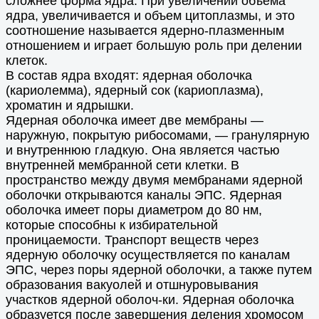
сложнее форма ядра. При увеличении объема
ядра, увеличивается и объем цитоплазмы, и это
соотношение называется ядерно-плазменным
отношением и играет большую роль при делении
клеток.
В состав ядра входят: ядерная оболочка
(кариолемма), ядерный сок (кариоплазма),
хроматин и ядрышки.
Ядерная оболочка имеет две мембраны —
наружную, покрытую рибосомами, — гранулярную
и внутреннюю гладкую. Она является частью
внутренней мембранной сети клетки. В
пространство между двумя мембранами ядерной
оболочки открываются каналы ЭПС. Ядерная
оболочка имеет поры диаметром до 80 нм,
которые способны к избирательной
проницаемости. Транспорт веществ через
ядерную оболочку осуществляется по каналам
ЭПС, через поры ядерной оболочки, а также путем
образования вакуолей и отшнуровывания
участков ядерной оболоч-ки. Ядерная оболочка
образуется после завершения деления хромосом