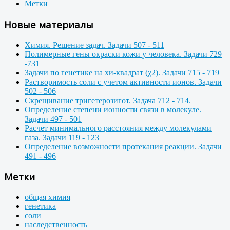
Метки
Новые материалы
Химия. Решение задач. Задачи 507 - 511
Полимерные гены окраски кожи у человека. Задачи 729
-731
Задачи по генетике на хи-квадрат (χ2). Задачи 715 - 719
Растворимость соли с учетом активности ионов. Задачи
502 - 506
Скрещивание тригетерозигот. Задача 712 - 714.
Определение степени ионности связи в молекуле.
Задачи 497 - 501
Расчет минимального расстояния между молекулами
газа. Задачи 119 - 123
Определение возможности протекания реакции. Задачи
491 - 496
Метки
общая химия
генетика
соли
наследственность