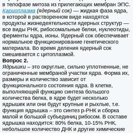
в телофазе митоза из прилегающих мембран ЭПС.
Кариоплазма
(ядерный сок)
— жидкая фаза ядра,
в которой в растворенном виде находятся
продукты жизнедеятельности ядерных структур —
все виды РНК, рибосомальные белки, нуклеотиды,
ферменты ядра, ионы. Ядерный сок обеспечивает
нормальное функционирование генетического
материала. Во время деления ядерный сок
смешивается с цитоплазмой.
Вопрос 2.
Ядрышки
– это округлые, сильно уплотненные, не
ограниченные мембраной участки ядра. Форма их,
размеры и количество зависит от
функционального состояния ядра. В клетке,
выполняющей функцию синтеза большого
количества белка, в ядре будет несколько
ядрышек или они будут крупные и рыхлые, т.е.
функция ядрышка – это синтез р-РНК и сборка
малой и большой субъединиц рибосом. В составе
ядрышка находится: 80% белка, 10-15% РНК,
небольшое количество ДНК и другие химические