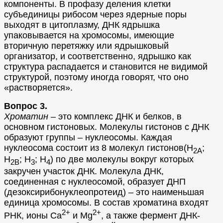
компоненты. В профазу деления клетки
субъединицы рибосом через ядерные поры
выходят в цитоплазму, ДНК ядрышка
упаковывается на хромосомы, имеющие
вторичную перетяжку или ядрышковый
организатор, и соответственно, ядрышко как
структура распадается и становится не видимой
структурой, поэтому иногда говорят, что оно
«растворяется».
Вопрос 3.
Хроматин
– это комплекс ДНК и белков, в
основном гистоновых. Молекулы гистонов с ДНК
образуют группы – нуклеосомы. Каждая
нуклеосома состоит из 8 молекул гистонов(Н
;
2А
Н
; Н
; Н
) по две молекулы вокруг которых
2B
3
4
закручен участок ДНК. Молекула ДНК,
соединенная с нуклеосомой, образует ДНП
(дезоксирибонуклеопротеид) – это наименьшая
единица хромосомы. В состав хроматина входят
2+
2+
РНК, ионы Ca
и Mg
, а также фермент ДНК-