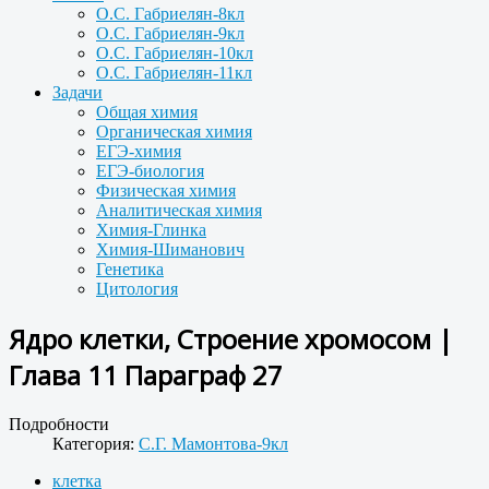
О.С. Габриелян-8кл
О.С. Габриелян-9кл
О.С. Габриелян-10кл
О.С. Габриелян-11кл
Задачи
Общая химия
Органическая химия
ЕГЭ-химия
ЕГЭ-биология
Физическая химия
Аналитическая химия
Химия-Глинка
Химия-Шиманович
Генетика
Цитология
Ядро клетки, Строение хромосом |
Глава 11 Параграф 27
Подробности
Категория:
С.Г. Мамонтова-9кл
клетка