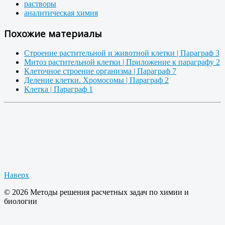
растворы
аналитическая химия
Похожие материалы
Строение растительной и животной клетки | Параграф 3
Митоз растительной клетки | Приложение к параграфу 2
Клеточное строение организма | Параграф 7
Деление клетки. Хромосомы | Параграф 2
Клетка | Параграф 1
Наверх
© 2026 Методы решения расчетных задач по химии и
биологии