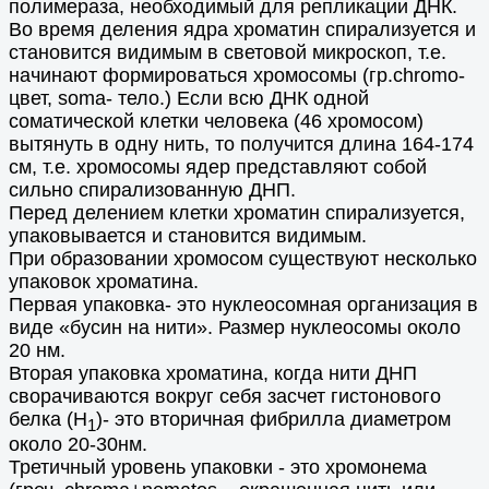
полимераза, необходимый для репликации ДНК.
Во время деления ядра хроматин спирализуется и
становится видимым в световой микроскоп, т.е.
начинают формироваться хромосомы (гр.chromo-
цвет, soma- тело.) Если всю ДНК одной
соматической клетки человека (46 хромосом)
вытянуть в одну нить, то получится длина 164-174
см, т.е. хромосомы ядер представляют собой
сильно спирализованную ДНП.
Перед делением клетки хроматин спирализуется,
упаковывается и становится видимым.
При образовании хромосом существуют несколько
упаковок хроматина.
Первая упаковка- это нуклеосомная организация в
виде «бусин на нити». Размер нуклеосомы около
20 нм.
Вторая упаковка хроматина, когда нити ДНП
сворачиваются вокруг себя засчет гистонового
белка (Н
)- это вторичная фибрилла диаметром
1
около 20-30нм.
Третичный уровень упаковки - это хромонема