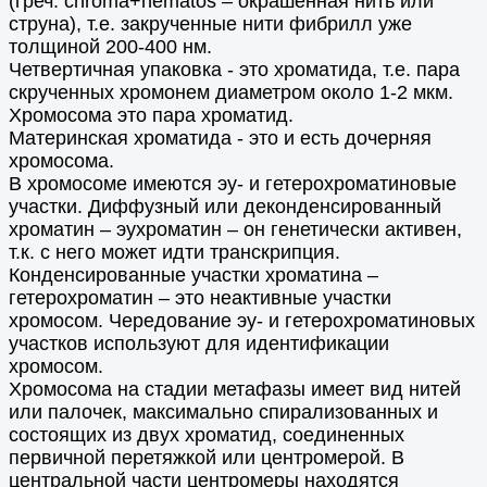
(греч. chroma+nematos – окрашенная нить или
струна), т.е. закрученные нити фибрилл уже
толщиной 200-400 нм.
Четвертичная упаковка - это хроматида, т.е. пара
скрученных хромонем диаметром около 1-2 мкм.
Хромосома это пара хроматид.
Материнская хроматида - это и есть дочерняя
хромосома.
В хромосоме имеются эу- и гетерохроматиновые
участки. Диффузный или деконденсированный
хроматин – эухроматин – он генетически активен,
т.к. с него может идти транскрипция.
Конденсированные участки хроматина –
гетерохроматин – это неактивные участки
хромосом. Чередование эу- и гетерохроматиновых
участков используют для идентификации
хромосом.
Хромосома на стадии метафазы имеет вид нитей
или палочек, максимально спирализованных и
состоящих из двух хроматид, соединенных
первичной перетяжкой или центромерой. В
центральной части центромеры находятся