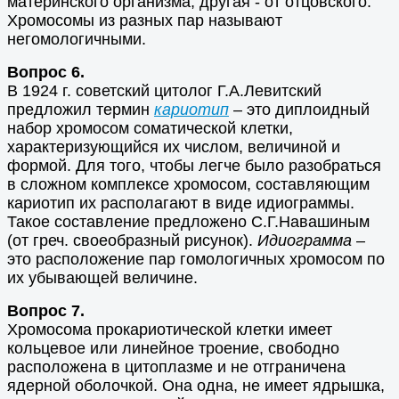
материнского организма, другая - от отцовского.
Хромосомы из разных пар называют
негомологичными.
Вопрос 6.
В 1924 г. советский цитолог Г.А.Левитский
предложил термин
кариотип
– это диплоидный
набор хромосом соматической клетки,
характеризующийся их числом, величиной и
формой. Для того, чтобы легче было разобраться
в сложном комплексе хромосом, составляющим
кариотип их располагают в виде идиограммы.
Такое составление предложено С.Г.Навашиным
(от греч. своеобразный рисунок).
Идиограмма
–
это расположение пар гомологичных хромосом по
их убывающей величине.
Вопрос 7.
Хромосома прокариотической клетки имеет
кольцевое или линейное троение, свободно
расположена в цитоплазме и не отграничена
ядерной оболочкой. Она одна, не имеет ядрышка,