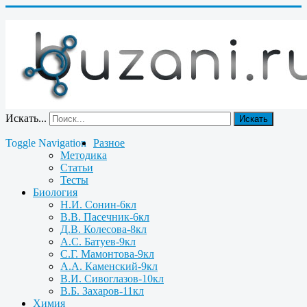
Искать...
Искать
Toggle Navigation
Разное
Методика
Статьи
Тесты
Биология
Н.И. Сонин-6кл
В.В. Пасечник-6кл
Д.В. Колесова-8кл
А.С. Батуев-9кл
С.Г. Мамонтова-9кл
А.А. Каменский-9кл
В.И. Сивоглазов-10кл
В.Б. Захаров-11кл
Химия