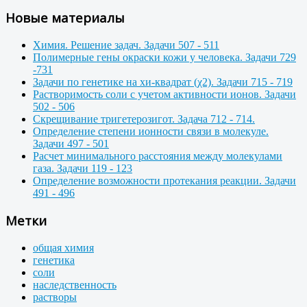
Новые материалы
Химия. Решение задач. Задачи 507 - 511
Полимерные гены окраски кожи у человека. Задачи 729
-731
Задачи по генетике на хи-квадрат (χ2). Задачи 715 - 719
Растворимость соли с учетом активности ионов. Задачи
502 - 506
Скрещивание тригетерозигот. Задача 712 - 714.
Определение степени ионности связи в молекуле.
Задачи 497 - 501
Расчет минимального расстояния между молекулами
газа. Задачи 119 - 123
Определение возможности протекания реакции. Задачи
491 - 496
Метки
общая химия
генетика
соли
наследственность
растворы