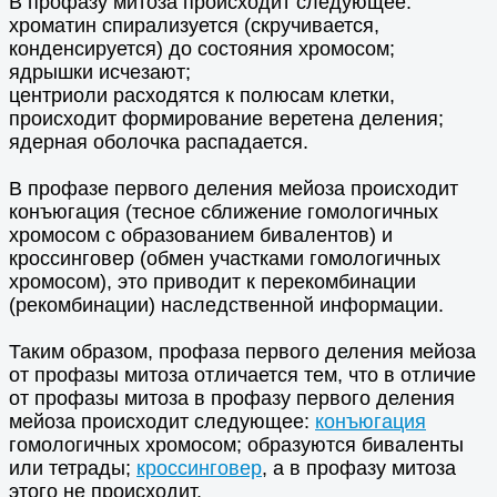
В профазу митоза происходит следующее:
хроматин спирализуется (скручивается,
конденсируется) до состояния хромосом;
ядрышки исчезают;
центриоли расходятся к полюсам клетки,
происходит формирование веретена деления;
ядерная оболочка распадается.
В профазе первого деления мейоза происходит
конъюгация (тесное сближение гомологичных
хромосом с образованием бивалентов) и
кроссинговер (обмен участками гомологичных
хромосом), это приводит к перекомбинации
(рекомбинации) наследственной информации.
Таким образом, профаза первого деления мейоза
от профазы митоза отличается тем, что в отличие
от профазы митоза в профазу первого деления
мейоза происходит следующее:
конъюгация
гомологичных хромосом; образуются биваленты
или тетрады;
кроссинговер
, а в профазу митоза
этого не происходит.