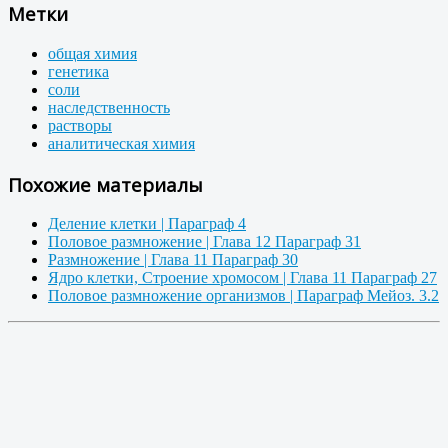
Метки
общая химия
генетика
соли
наследственность
растворы
аналитическая химия
Похожие материалы
Деление клетки | Параграф 4
Половое размножение | Глава 12 Параграф 31
Размножение | Глава 11 Параграф 30
Ядро клетки, Строение хромосом | Глава 11 Параграф 27
Половое размножение организмов | Параграф Мейоз. 3.2