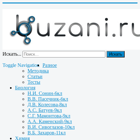
Искать...
Искать
Toggle Navigation
Разное
Методика
Статьи
Тесты
Биология
Н.И. Сонин-6кл
В.В. Пасечник-6кл
Д.В. Колесова-8кл
А.С. Батуев-9кл
С.Г. Мамонтова-9кл
А.А. Каменский-9кл
В.И. Сивоглазов-10кл
В.Б. Захаров-11кл
Химия