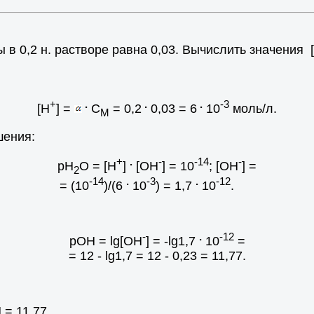
в 0,2 н. растворе равна 0,03. Вычислить значения 
+
.
.
.
-3
[H
] =
C
= 0,2
0,03 = 6
10
моль/л.
M
ошения:
+
.
-
-14
-
pH
O = [H
]
[OH
] = 10
; [OH
] =
2
-14
.
-3
.
-12
= (10
)/(6
10
) = 1,7
10
.
-
.
-12
pОН = lg[OH
] = -lg1,7
10
=
= 12 - lg1,7 = 12 - 0,23 = 11,77.
 = 11,77.