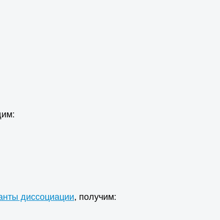
дим:
анты диссоциации
, получим: