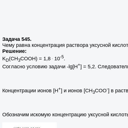
Задача 545.
Чему равна концентрация раствора уксусной кислот
Решение:
-5
K
(CH
COOH) = 1,8
10
.
.
D
3
+
Согласно условию задачи -lg[H
] = 5,2. Следователь
+
-
Концентрации ионов [H
] и ионов [CH
COO
] в рас
3
Обозначим искомую концентрацию уксусной кислоты