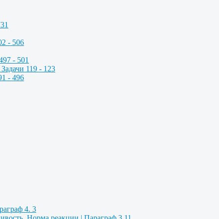
731
2 - 506
497 - 501
Задачи 119 - 123
1 - 496
аграф 4. 3
вость. Норма реакции | Параграф 3.11