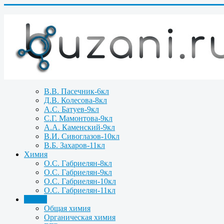
В.В. Пасечник-6кл
Д.В. Колесова-8кл
А.С. Батуев-9кл
С.Г. Мамонтова-9кл
А.А. Каменский-9кл
В.И. Сивоглазов-10кл
В.Б. Захаров-11кл
Химия
О.С. Габриелян-8кл
О.С. Габриелян-9кл
О.С. Габриелян-10кл
О.С. Габриелян-11кл
Задачи
Общая химия
Органическая химия