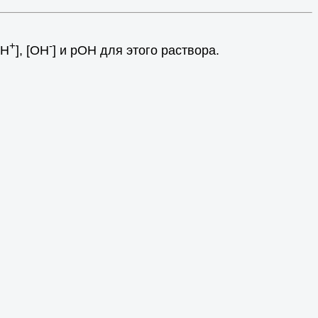
+
-
[H
], [OH
] и pOH для этого раствора.