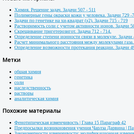
Химия. Решение задач. Задачи 507 - 511
Полимерные гены окраски кожи у человека. Задачи 729 -
Задачи по генетике на хи-квадрат (χ2). Задачи 715 - 719
Растворимость соли с учетом активности ионов. Задачи 50
Скрещивание тригетерозигот. Задача 712 - 714.
Определение степени ионности связи в молекуле. Задачи 
Расчет минимального расстояния между молекулами газа. 
Определение возможности протекания реакции. Задачи 49
Метки
общая химия
генетика
соли
наследственность
растворы
аналитическая химия
Похожие материалы
Фенотипическая изменчивость | Глава 15 Параграф 42
Предпосылки возникновения учения Чарлза Дарвина | Пар
Закономерности изменчивости: модификационная изменчи