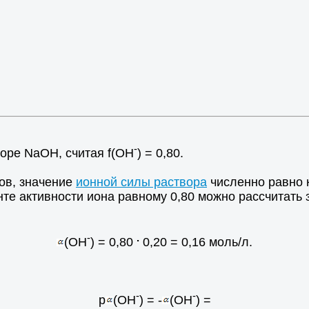
-
воре NaОН, считая f(OH
) = 0,80.
ов, значение
ионной силы раствора
численно равно к
енте активности иона равному 0,80 можно рассчитат
-
.
(OH
) = 0,80
0,20 = 0,16 моль/л.
-
-
p
(OH
) = -
(OH
) =