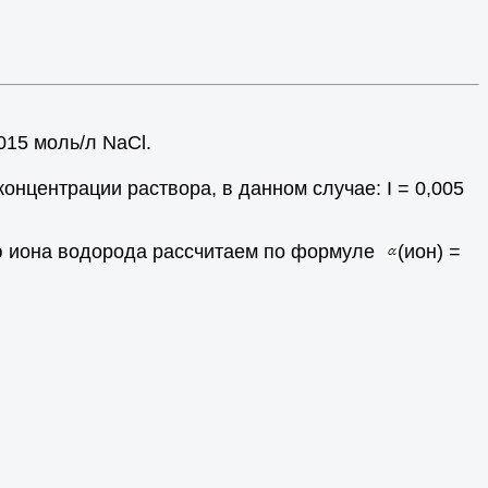
,015 моль/л NаСl.
онцентрации раствора, в данном случае: I = 0,005
ию иона водорода рассчитаем по формуле
(ион) =