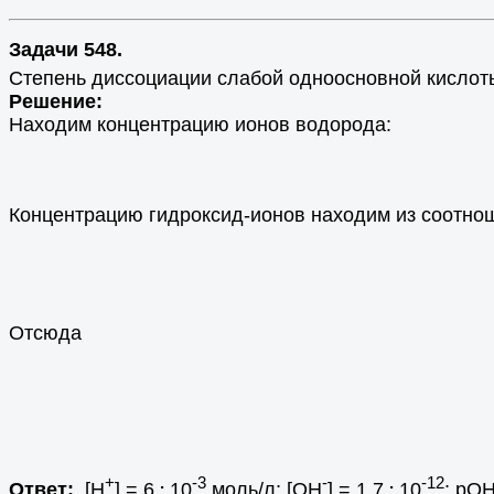
Задачи 548.
Степень диссоциации слабой одноосновной кислоты 
Решение:
Находим концентрацию ионов водорода:
Концентрацию гидроксид-ионов находим из соотн
Отсюда
+
.
-3
-
.
-12
Ответ:
[H
] = 6
10
моль/л; [OH
] = 1,7
10
; pОН