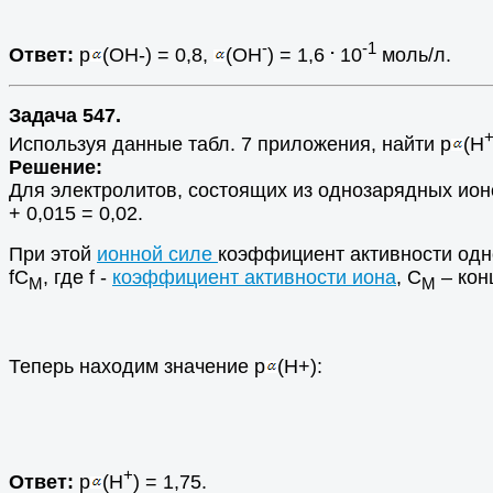
-
.
-1
Ответ:
p
(OH-) = 0,8,
(OH
) = 1,6
10
моль/л.
Задача 547.
Используя данные табл. 7 приложения, найти p
(H
Решение:
Для электролитов, состоящих из однозарядных ионо
+ 0,015 = 0,02.
При этой
ионной силе
коэффициент активности одн
fC
, где f -
коэффициент активности иона
, С
– кон
M
М
Теперь находим значение p
(H+):
+
Ответ:
p
(H
) = 1,75.