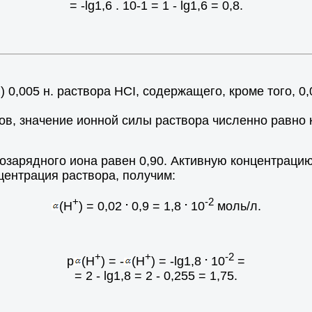
= -lg1,6 . 10-1 = 1 - lg1,6 = 0,8.
+
) 0,005 н. раствора НСI, содержащего, кроме того, 0
в, значение ионной силы раствора численно равно к
озарядного иона равен 0,90. Активную концентрац
центрация раствора, получим:
+
.
.
-2
(H
) = 0,02
0,9 = 1,8
10
моль/л.
+
+
.
-2
p
(H
) = -
(H
) = -lg1,8
10
=
= 2 - lg1,8 = 2 - 0,255 = 1,75.