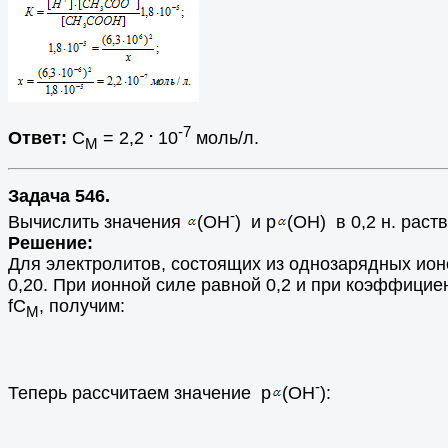
.
-7
Ответ:
C
= 2,2
10
моль/л.
M
Задача 546.
-
Вычислить значения
(OH
) и p
(OH) в 0,2 н. раст
Решение:
Для электролитов, состоящих из однозарядных ион
0,20. При ионной силе равной 0,2 и при коэффици
fC
, получим:
M
-
Теперь рассчитаем значение p
(OH
):