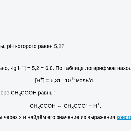
ы, рН которого равен 5,2?
+
но, -lg[H
] = 5,2 = 6,8. По таблице логарифмов нахо
+
.
-5
[H
] = 6,31
10
моль/л.
творе CH
COOH равны:
3
-
+
CH
COOH ⇔ CH
COO
+ H
.
3
3
 через x и найдём его значение из выражения
конст