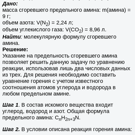
Дано:
масса сгоревшего предельного амина: m(амина) =
9 г;
объем азота: V(N
) = 2,24 л;
2
объем углекислого газа: V(СО
) = 8,96 л.
2
Найти
:
молекулярную формулу сгоревшего
амина.
Решение:
Указание на предельность сгоревшего амина
позволяет решить данную задачу по уравнению
реакции, использовав лишь два числовых данных
из трех. Для решения необходимо составить
уравнение горения с учетом известного
соотношения атомов углерода и водорода в
любом предельном амине.
Шаг 1
. В состав искомого вещества входит
углерод, водород и азот. Общая формула
предельного амина: С
Н
N.
n
2n+3
Шаг 2.
В условии описана реакция горения амина: