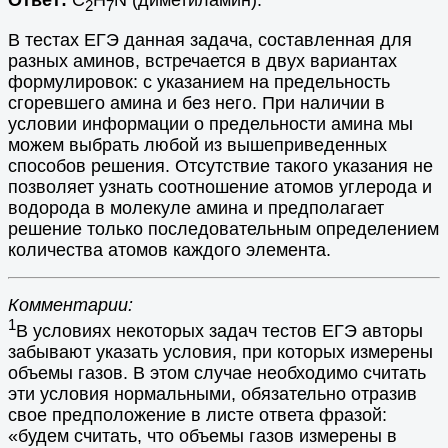
Ответ:
С
Н
N (диметиламин).
2
7
В тестах ЕГЭ данная задача, составленная для
разных аминов, встречается в двух вариантах
формулировок: с указанием на предельность
сгоревшего амина и без него. При наличии в
условии информации о предельности амина мы
можем выбрать любой из вышеприведенных
способов решения. Отсутствие такого указания не
позволяет узнать соотношение атомов углерода и
водорода в молекуле амина и предполагает
решение только последовательным определением
количества атомов каждого элемента.
Комментарии:
1
В условиях некоторых задач тестов ЕГЭ авторы
забывают указать условия, при которых измерены
объемы газов. В этом случае необходимо считать
эти условия нормальными, обязательно отразив
свое предположение в листе ответа фразой:
«будем считать, что объемы газов измерены в