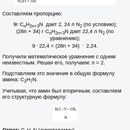
Составляем пропорцию:
9г С
Н
N дает 2, 24 л N
(по условию);
n
2n+3
2
(28n + 34) г С
Н
N дает 22,4 л N
(по
n
2n+3
2
уравнению);
.
.
9
22,4 = (28n + 34)
2,24.
Получили математическое уравнение с одним
неизвестным. Решая его, получаем:
n
= 2.
Подставляем это значение в общую формулу
амина: С
Н
N.
2
7
Учитывая, что амин был вторичным, составляем
его структурную формулу: