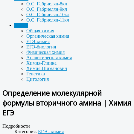
О.С. Габриелян-8кл
О.С. Габриелян-9кл
О.С. Габриелян-10кл
О.С. Габриелян-11кл
Задачи
Общая химия
Органическая химия
ЕГЭ-химия
ЕГЭ-биология
Физическая химия
Аналитическая химия
Химия-Глинка
Химия-Шиманович
Генетика
Цитология
Определение молекулярной
формулы вторичного амина | Химия
ЕГЭ
Подробности
Категория:
ЕГЭ - химия