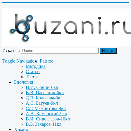
Искать...
Искать
Toggle Navigation
Разное
Методика
Статьи
Тесты
Биология
Н.И. Сонин-6кл
В.В. Пасечник-6кл
Д.В. Колесова-8кл
А.С. Батуев-9кл
С.Г. Мамонтова-9кл
А.А. Каменский-9кл
В.И. Сивоглазов-10кл
В.Б. Захаров-11кл
Химия