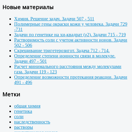
Новые материалы
Химия. Решение задач. Задачи 507 - 511
Полимерные гены окраски кожи у человека. Задачи 729
-731
Задачи по генетике на хи-квадрат (χ2). Задачи 715 - 719
Растворимость соли с учетом активности ионов. Задачи
502 - 506
Скрещивание тригетерозигот. Задача 712 - 714.
Определение степени ионности связи в молекуле.
Задачи 497 - 501
Расчет минимального расстояния между молекулами
газа. Задачи 119 - 123
Определение возможности протекания реакции. Задачи
491 - 496
Метки
общая химия
генетика
соли
наследственность
растворы