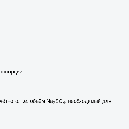
ропорции:
чётного, т.е. объём Na
SO
, необходимый для
2
4