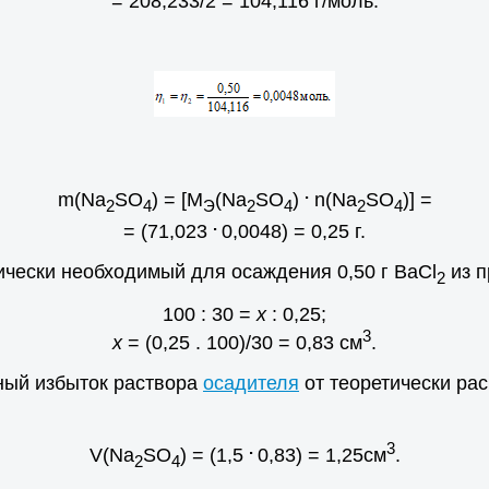
= 208,233/2 = 104,116 г/моль.
.
m(Na
SO
) = [M
(Na
SO
)
n(Na
SO
)] =
2
4
Э
2
4
2
4
.
= (71,023
0,0048) = 0,25 г.
тически необходимый для осаждения 0,50 г BaCl
из п
2
100 : 30 =
х
: 0,25;
3
х
= (0,25 . 100)/30 = 0,83 см
.
ный избыток раствора
осадителя
от теоретически рас
.
3
V(Na
SO
) = (1,5
0,83) = 1,25см
.
2
4