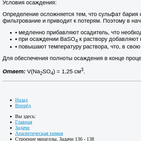
Условия осаждения:
Определение осложняется тем, что сульфат бария 
фильтрование и приводит к потерям. Поэтому в на
• медленно прибавляют осадитель, что необхо
• при осаждении ВаSO
к раствору добавляют 
4
• повышают температуру раствора, что, в свою
Для обеспечения полноты осаждения в конце проц
3
Ответ:
V(Na
SO
) = 1,25 см
.
2
4
Назад
Вперёд
Вы здесь:
Главная
Задачи
Аналитическая химия
Строение мицеллы. Задачи 136 - 138