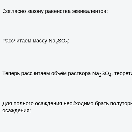
Согласно закону равенства эквивалентов:
Рассчитаем массу Na
SO
:
2
4
Теперь рассчитаем объём раствора Na
SO
, теоре
2
4
Для полного осаждения необходимо брать полутор
осаждения: