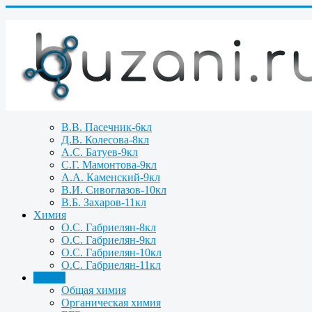
В.В. Пасечник-6кл
Д.В. Колесова-8кл
А.С. Батуев-9кл
С.Г. Мамонтова-9кл
А.А. Каменский-9кл
В.И. Сивоглазов-10кл
В.Б. Захаров-11кл
Химия
О.С. Габриелян-8кл
О.С. Габриелян-9кл
О.С. Габриелян-10кл
О.С. Габриелян-11кл
Задачи
Общая химия
Органическая химия