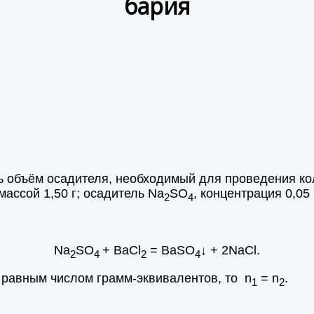
бария
ь объём осадителя, необходимый для проведения ко
 массой 1,50 г; осадитель Na
SO
, концентрация 0,05
2
4
Na
SO
+ BaCl
= BaSO
↓ + 2NaCl.
2
4
2
4
х равным числом грамм-эквивалентов, то n
= n
.
1
2