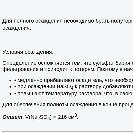
Для полного осаждения необходимо брать полутор
осаждения:
Условия осаждения:
Определение осложняется тем, что сульфат бария 
фильтрование и приводит к потерям. Поэтому в на
• медленно прибавляют осадитель, что необхо
• при осаждении ВаSO
к раствору добавляют 
4
• повышают температуру раствора, что, в свою
Для обеспечения полноты осаждения в конце проц
3
Ответ
: V(Na
SO
) = 216 см
.
2
4