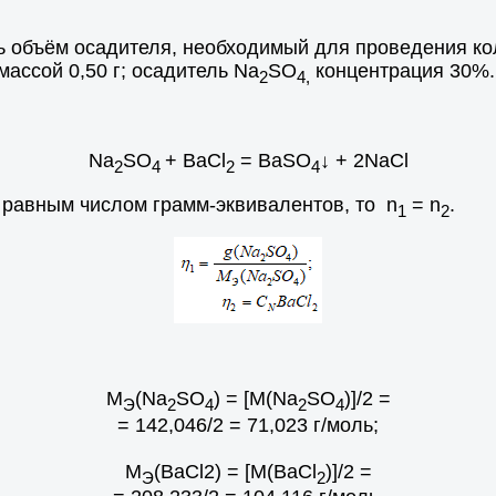
ь объём осадителя, необходимый для проведения ко
 массой 0,50 г; осадитель Na
SO
концентрация 30%.
2
4,
Na
SO
+ BaCl
= BaSO
↓ + 2NaCl
2
4
2
4
х равным числом грамм-эквивалентов, то n
= n
.
1
2
M
(Na
SO
) = [M(Na
SO
)]/2 =
Э
2
4
2
4
= 142,046/2 = 71,023 г/моль;
М
(ВаCl2) = [М(ВаCl
)]/2 =
Э
2