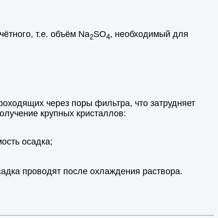
чётного, т.е. объём Na
SO
, необходимый для
2
4
роходящих через поры фильтра, что затрудняет
олучение крупных кристаллов:
ость осадка;
садка проводят после охлаждения раствора.