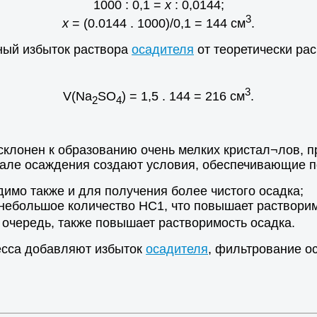
1000 : 0,1 =
х
: 0,0144;
3
х
= (0.0144 . 1000)/0,1 = 144 см
.
ный избыток раствора
осадителя
от теоретически рас
3
V(Na
SO
) = 1,5 . 144 = 216 см
.
2
4
склонен к образованию очень мелких кристал¬лов, п
чале осаждения создают условия, обеспечивающие п
димо также и для получения более чистого осадка;
небольшое количество НС1, что повышает растворим
 очередь, также повышает растворимость осадка.
есса добавляют избыток
осадителя
, фильтрование о