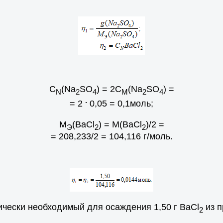
С
(Na
SO
) = 2C
(Na
SO
) =
N
2
4
M
2
4
.
= 2
0,05 = 0,1моль;
М
(ВаCl
) = М(ВаCl
)/2 =
Э
2
2
= 208,233/2 = 104,116 г/моль.
тически необходимый для осаждения 1,50 г BaCl
из п
2