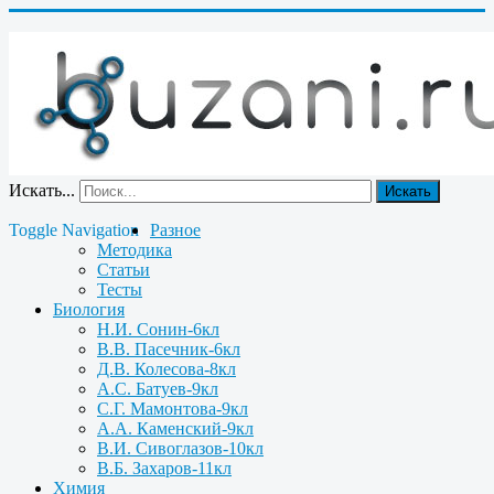
Искать...
Искать
Toggle Navigation
Разное
Методика
Статьи
Тесты
Биология
Н.И. Сонин-6кл
В.В. Пасечник-6кл
Д.В. Колесова-8кл
А.С. Батуев-9кл
С.Г. Мамонтова-9кл
А.А. Каменский-9кл
В.И. Сивоглазов-10кл
В.Б. Захаров-11кл
Химия