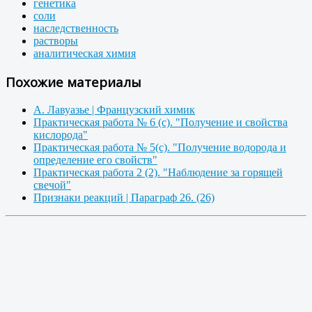
генетика
соли
наследственность
растворы
аналитическая химия
Похожие материалы
А. Лавуазье | Французский химик
Практическая работа № 6 (с). "Получение и свойства
кислорода"
Практическая работа № 5(с). "Получение водорода и
определение его свойств"
Практическая работа 2 (2). "Наблюдение за горящей
свечой"
Признаки реакций | Параграф 26. (26)