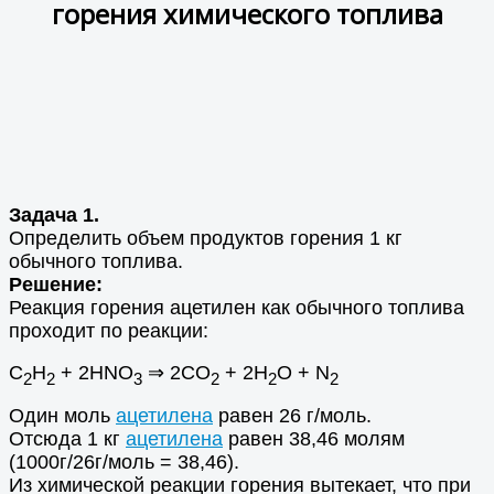
горения химического топлива
Задача 1.
Определить объем продуктов горения 1 кг
обычного топлива.
Решение:
Реакция горения ацетилен как обычного топлива
проходит по реакции:
C
H
+ 2HNO
⇒ 2CO
+ 2H
O + N
2
2
3
2
2
2
Один моль
ацетилена
равен 26 г/моль.
Отсюда 1 кг
ацетилена
равен 38,46 молям
(1000г/26г/моль = 38,46).
Из химической реакции горения вытекает, что при