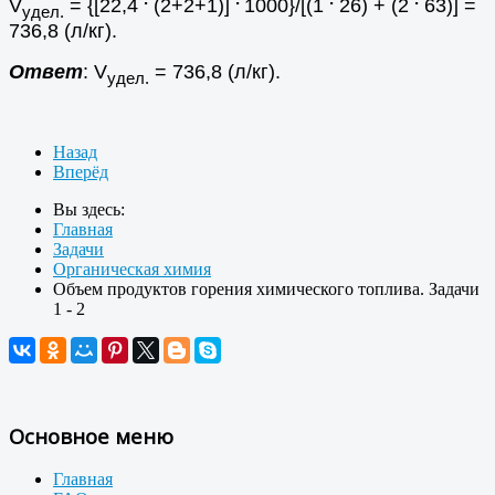
V
= {[22,4
(2+2+1)]
1000}/[(1
26) + (2
63)] =
удел.
736,8 (л/кг).
Ответ
: V
= 736,8 (л/кг).
удел.
Назад
Вперёд
Вы здесь:
Главная
Задачи
Органическая химия
Объем продуктов горения химического топлива. Задачи
1 - 2
Основное меню
Главная