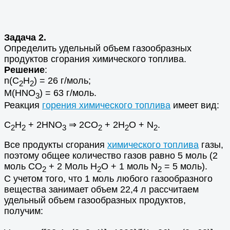
Задача 2.
Определить удельный объем газообразных
продуктов сгорания химического топлива.
Решение
:
n(C
H
) = 26 г/моль;
2
2
M(HNO
) = 63 г/моль.
3
Реакция
горения химического топлива
имеет вид:
C
H
+ 2HNO
⇒ 2CO
+ 2H
O + N
.
2
2
3
2
2
2
Все продукты сгорания
химического топлива
газы,
поэтому общее количество газов равно 5 моль (2
моль СО
+ 2 Моль Н
О + 1 моль N
= 5 моль).
2
2
2
С учетом того, что 1 моль любого газообразного
вещества занимает объем 22,4 л рассчитаем
удельный объем газообразных продуктов,
получим:
.
.
.
.