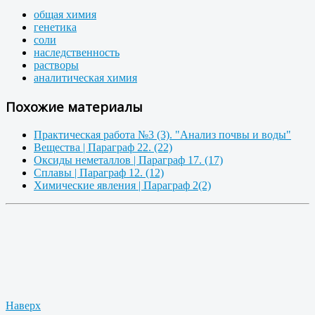
общая химия
генетика
соли
наследственность
растворы
аналитическая химия
Похожие материалы
Практическая работа №3 (3). "Анализ почвы и воды"
Вещества | Параграф 22. (22)
Оксиды неметаллов | Параграф 17. (17)
Сплавы | Параграф 12. (12)
Химические явления | Параграф 2(2)
Наверх