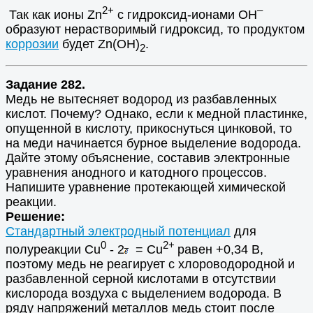
2+
–
Так как ионы Zn
с гидроксид-ионами ОН
образуют нерастворимый гидроксид, то продуктом
коррозии
будет Zn(OH)
.
2
Задание 282.
Медь не вытесняет водород из разбавленных
кислот. Почему? Однако, если к медной пластинке,
опущенной в кислоту, прикоснуться цинковой, то
на меди начинается бурное выделение водорода.
Дайте этому объяснение, составив электронные
уравнения анодного и катодного процессов.
Напишите уравнение протекающей химической
реакции.
Решение:
Стандартный электродный потенциал
для
0
2+
полуреакции Cu
- 2
= Cu
равен +0,34 В,
поэтому медь не реагирует с хлороводородной и
разбавленной серной кислотами в отсутствии
кислорода воздуха с выделением водорода. В
ряду напряжений металлов медь стоит после