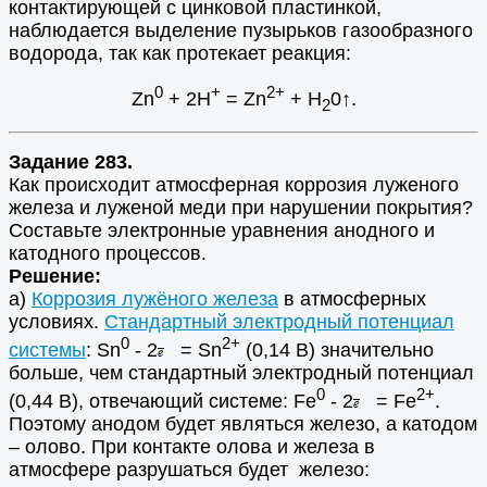
контактирующей с цинковой пластинкой,
наблюдается выделение пузырьков газообразного
водорода, так как протекает реакция:
0
+
2+
Zn
+ 2H
= Zn
+ Н
0
↑.
2
Задание 283.
Как происходит атмосферная коррозия луженого
железа и луженой меди при нарушении покрытия?
Составьте электронные уравнения анодного и
катодного процессов.
Решение:
а)
Коррозия лужёного железа
в атмосферных
условиях.
Стандартный электродный потенциал
0
2+
системы
: Sn
- 2
= Sn
(0,14 В) значительно
больше, чем стандартный электродный потенциал
0
2+
(0,44 В), отвечающий системе: Fe
- 2
= Fe
.
Поэтому анодом будет являться железо, а катодом
– олово. При контакте олова и железа в
атмосфере разрушаться будет железо: