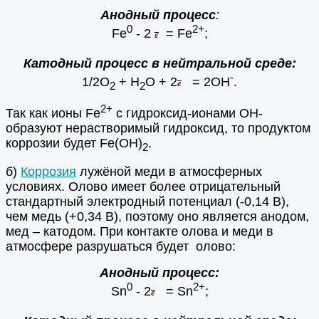
Анодный процесс
:
0
2+
Fe
- 2
= Fe
;
Катодный процесс в нейтральной среде:
-
1/2O
+ H
O + 2
= 2OH
.
2
2
2+
Так как ионы Fe
с гидроксид-ионами ОН-
образуют нерастворимый гидроксид, то продуктом
коррозии будет Fe(OH)
.
2
б)
Коррозия
лужёной меди в атмосферных
условиях. Олово имеет более отрицательный
стандартный электродный потенциал (-0,14 В),
чем медь (+0,34 В), поэтому оно является анодом,
мед – катодом. При контакте олова и меди в
атмосфере разрушаться будет олово:
Анодный процесс:
0
2+
Sn
- 2
= Sn
;