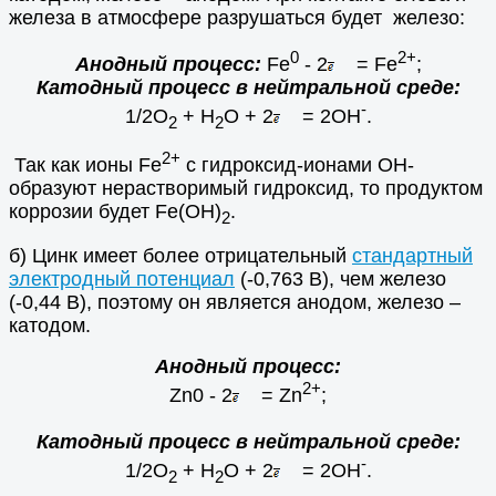
железа в атмосфере разрушаться будет железо:
0
2+
Анодный процесс:
Fe
- 2
= Fe
;
Катодный процесс в нейтральной среде:
-
1/2O
+ H
O + 2
= 2OH
.
2
2
2+
Так как ионы Fe
с гидроксид-ионами ОН-
образуют нерастворимый гидроксид, то продуктом
коррозии будет Fe(OH)
.
2
б) Цинк имеет более отрицательный
стандартный
электродный потенциал
(-0,763 В), чем железо
(-0,44 В), поэтому он является анодом, железо –
катодом.
Анодный процесс:
2+
Zn0 - 2
= Zn
;
Катодный процесс в нейтральной среде:
-
1/2O
+ H
O + 2
= 2OH
.
2
2