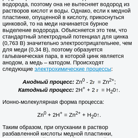
водорода, поэтому она не вытесняет водород из
растворов кислот и воды. Однако, если к медной
пластинке, опущенной в кислоту, прикоснуться
цинковой, то на меди начинается бурное
выделение водорода. Объясняется это тем, что
стандартный электродный потенциал для цинка
(0,763 В) значительно электроотрицательнее, чем
для меди (0,34 В), поэтому образуется
гальваническая пара, в которой цинк является
анодом, а медь – катодом. Происходят
следующие
электрохимические процессы
:
0
2+
Анодный процесс:
Zn
- 2
= Zn
;
+
Катодный процесс:
2Н
+ 2
= Н
0↑.
2
Ионно-молекулярная форма процесса:
0
+
2+
Zn
+ 2H
= Zn
+ Н
0↑.
2
Таким образом, при опускании в раствор
разбавленной кислоты медной пластинки,