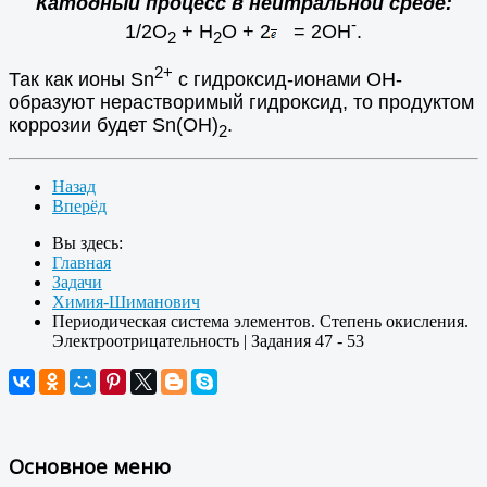
Катодный процесс в нейтральной среде:
-
1/2O
+ H
O + 2
= 2OH
.
2
2
2+
Так как ионы Sn
с гидроксид-ионами ОН-
образуют нерастворимый гидроксид, то продуктом
коррозии будет Sn(OH)
.
2
Назад
Вперёд
Вы здесь:
Главная
Задачи
Химия-Шиманович
Периодическая система элементов. Степень окисления.
Электроотрицательность | Задания 47 - 53
Основное меню