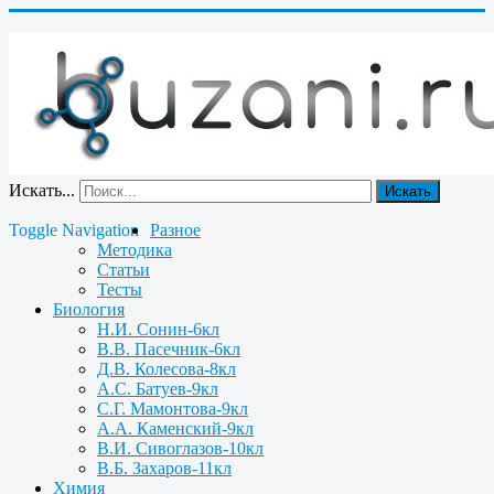
Искать...
Искать
Toggle Navigation
Разное
Методика
Статьи
Тесты
Биология
Н.И. Сонин-6кл
В.В. Пасечник-6кл
Д.В. Колесова-8кл
А.С. Батуев-9кл
С.Г. Мамонтова-9кл
А.А. Каменский-9кл
В.И. Сивоглазов-10кл
В.Б. Захаров-11кл
Химия