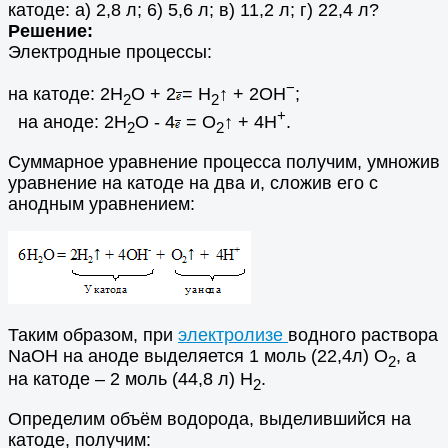
катоде: а) 2,8 л; 6) 5,6 л; в) 11,2 л; г) 22,4 л?
Решение:
Электродные процессы:
−
на катоде: 2Н
О + 2
= Н
↑ + 2ОН
;
2
2
+
на аноде: 2Н
О - 4
= О
↑ + 4Н
.
2
2
Суммарное уравнение процесса получим, умножив
уравнение на катоде на два и, сложив его с
анодным уравнением:
Таким образом, при
электролизе
водного раствора
NaOH на аноде выделяется 1 моль (22,4л) О
, а
2
на катоде – 2 моль (44,8 л) Н
.
2
Определим объём водорода, выделившийся на
катоде, получим: