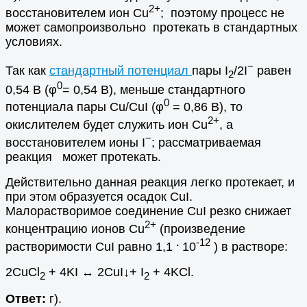
2+
восстановителем ион Cu
; поэтому процесс не
может самопроизвольно протекать в стандартных
условиях.
−
Так как
стандартный потенциал
пары I
/2I
равен
2
0
0,54 B
(
φ
= 0,54 B), меньше стандартного
0
потенциала пары Сu/CuI
(
φ
= 0,86 B), то
2+
окислителем будет служить ион Cu
, а
−
восстановителем ионы I
; рассматриваемая
реакция может протекать.
Действительно данная реакция легко протекает, и
при этом образуется осадок CuI.
Малорастворимое соединение CuI резко снижает
2+
концентрацию ионов Cu
(произведение
.
-12
растворимости CuI равно 1,1
10
) в растворе:
2CuCl
+ 4KI ↔ 2CuI↓+ I
+ 4KCl.
2
2
Ответ:
г).