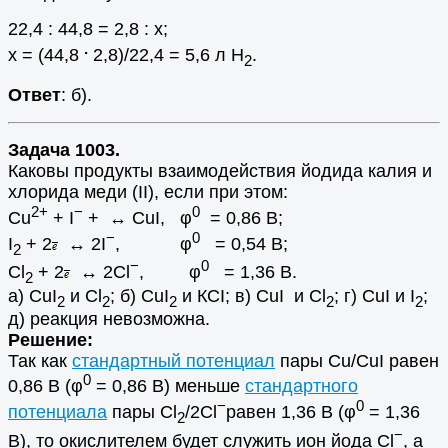
22,4 : 44,8 = 2,8 : х;
.
х = (44,8
2,8)/22,4 = 5,6 л Н
.
2
Ответ
: б).
Задача 1003.
Каковы продукты взаимодействия йодида калия и
хлорида меди (II), если при этом:
2+
−
0
Cu
+ I
+ ↔ CuI,
φ
= 0,86 B;
−
0
I
+
2
↔ 2I
,
φ
= 0,54 B;
2
−
0
Cl
+
2
↔ 2Cl
,
φ
= 1,36 B.
2
а) СuI
и Сl
; б) СuI
и КСI; в) СuI и Cl
; г) СuI и I
;
2
2
2
2
2
д) реакция невозможна.
Решение:
Так как
стандартный потенциал
пары Сu/CuI равен
0
0,86 B (
φ
= 0,86 B) меньше
стандартного
−
0
потенциала
пары Cl
/2Cl
равен 1,36 B (φ
= 1,36
2
−
B), то окислителем будет служить ион йода Cl
, а