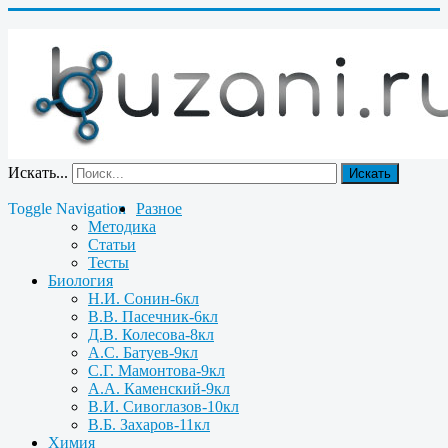
Искать...
Искать
Toggle Navigation
Разное
Методика
Статьи
Тесты
Биология
Н.И. Сонин-6кл
В.В. Пасечник-6кл
Д.В. Колесова-8кл
А.С. Батуев-9кл
С.Г. Мамонтова-9кл
А.А. Каменский-9кл
В.И. Сивоглазов-10кл
В.Б. Захаров-11кл
Химия