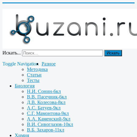
Искать...
Искать
Toggle Navigation
Разное
Методика
Статьи
Тесты
Биология
Н.И. Сонин-6кл
В.В. Пасечник-6кл
Д.В. Колесова-8кл
А.С. Батуев-9кл
С.Г. Мамонтова-9кл
А.А. Каменский-9кл
В.И. Сивоглазов-10кл
В.Б. Захаров-11кл
Химия