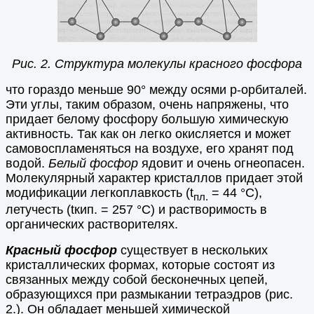
Рис. 2. Структура молекулы красного фосфора
что гораздо меньше 90° между осями р-орбиталей.
Эти углы, таким образом, очень напряжены, что
придает белому фосфору большую химическую
активность. Так как он легко окисляется и может
самовоспламеняться на воздухе, его хранят под
водой.
Белый фосфор
ядовит и очень огнеопасен.
Молекулярный характер кристаллов придает этой
модификации легкоплавкость (t
= 44 °С),
пл.
летучесть (tкип. = 257 °С) и растворимость в
органических растворителях.
Красный фосфор
существует в нескольких
кристаллических формах, которые состоят из
связанных между собой бесконечных цепей,
образующихся при размыкании тетраэдров (рис.
2.). Он обладает меньшей химической