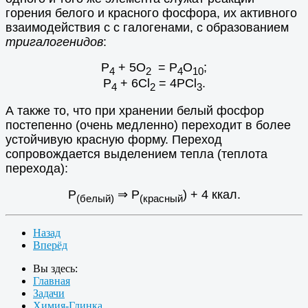
горения белого и красного фосфора, их активного
взаимодействия с с галогенами, с образованием
тригалогенидов
:
Р
+ 5О
= Р
О
;
4
2
4
10
Р
+ 6Cl
= 4PCl
.
4
2
3
А также то, что при хранении белый фосфор
постепенно (очень медленно) переходит в более
устойчивую красную форму. Переход
сопровождается выделением тепла (теплота
перехода):
Р
⇒ Р
) + 4 ккал.
(белый)
(красный
Назад
Вперёд
Вы здесь:
Главная
Задачи
Химия-Глинка