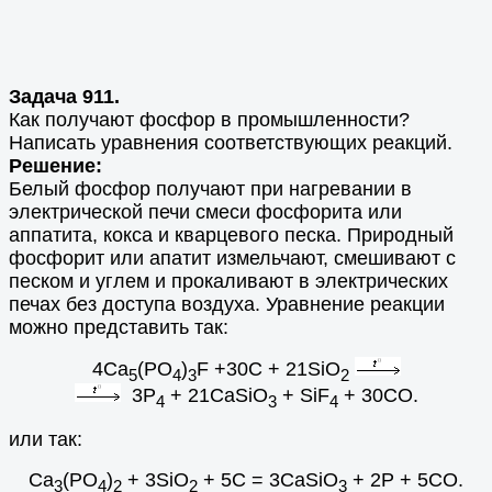
Задача 911.
Как получают фосфор в промышленности?
Написать уравнения соответствующих реакций.
Решение:
Белый фосфор получают при нагревании в
электрической печи смеси фосфорита или
аппатита, кокса и кварцевого песка. Природный
фосфорит или апатит измельчают, смешивают с
песком и углем и прокаливают в электрических
печах без доступа воздуха. Уравнение реакции
можно представить так:
4Са
(РО
)
F +30C + 21SiO
5
4
3
2
3P
+ 21CaSiO
+ SiF
+ 30CO.
4
3
4
или так:
Ca
(PO
)
+ 3SiO
+ 5C = 3CaSiO
+ 2P + 5CO.
3
4
2
2
3