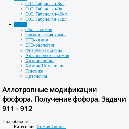
О.С. Габриелян-8кл
О.С. Габриелян-9кл
О.С. Габриелян-10кл
О.С. Габриелян-11кл
Задачи
Общая химия
Органическая химия
ЕГЭ-химия
ЕГЭ-биология
Физическая химия
Аналитическая химия
Химия-Глинка
Химия-Шиманович
Генетика
Цитология
Aллотропные модификации
фосфора. Получение фофора. Задачи
911 - 912
Подробности
Категория:
Химия-Глинка