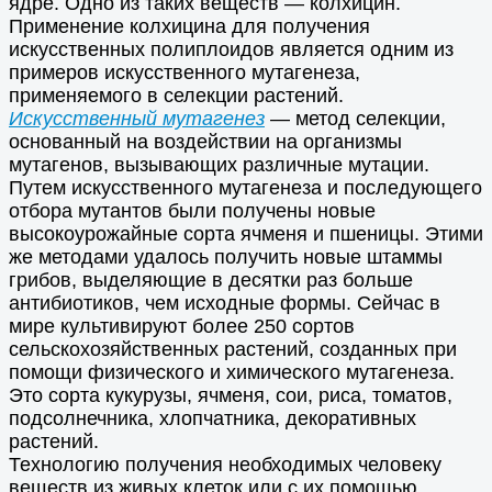
ядре. Одно из таких веществ — колхицин.
Применение колхицина для получения
искусственных полиплоидов является одним из
примеров искусственного мутагенеза,
применяемого в селекции растений.
Искусственный мутагенез
— метод селекции,
основанный на воздействии на организмы
мутагенов, вызывающих различные мутации.
Путем искусственного мутагенеза и последующего
отбора мутантов были получены новые
высокоурожайные сорта ячменя и пшеницы. Этими
же методами удалось получить новые штаммы
грибов, выделяющие в десятки раз больше
антибиотиков, чем исходные формы. Сейчас в
мире культивируют более 250 сортов
сельскохозяйственных растений, созданных при
помощи физического и химического мутагенеза.
Это сорта кукурузы, ячменя, сои, риса, томатов,
подсолнечника, хлопчатника, декоративных
растений.
Технологию получения необходимых человеку
веществ из живых клеток или с их помощью