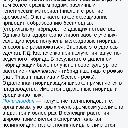
тем более к разным родам, различный
генетический материал (число и строение
хромосом). Очень часто такое скрещивание
приводит к образованию бесплодных
(стерильных) гибридов, не дающих потомства.
Однако благодаря кропотливой работе ученых-
селекционеров получены межродовые гибриды,
способные размножаться. Впервые это удалось
сделать Г.Д. Карпеченко при получении капустно-
редечного гибрида. В результате отдаленной
гибридизации было получено новое культурное
растение -
тритикале
- гибрид пшеницы с рожью
(лат. Triticum пшеница и Secale - рожь).
Отдаленная гибридизация широко применяется в
плодоводстве. Имеются отдалённые гибриды и
среди животных.
Полиплоидия
— получение полиплоидов, т. е.
организмов, у которых число хромосом увеличено
в два, три и более раз. В селекции растений
широко применяется экспериментальная
полиплоидия, так как полиплоиды отличаются