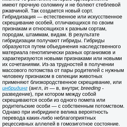
имеют прочную соломину и не болеют стеблевой
ржавчиной. Так создается новый сорт.
Гибридизация — естественное или искусственное
скрещивание особей, отличающихся по своим
признакам и относящихся к разным сортам,
породам, штаммам, видам. В результате
гибридизации получают гибриды. Гибриды
образуются путем объединения наследственного
материала генотипически разных организмов и
характеризуются новыми признаками или новыми
их сочетаниями. Из-за трудностей в получении
массового потомства от пары родителей с нужным
человеку признаком в селекции животных
применяют близкородственное скрещивание, или
инбридинг
(англ,
in
— в, внутри;
brееding
-
разведение), при котором между собой
скрещиваются особи из одного помета или
родительские особи — с собственным потомством.
Однако при инбридинге велика вероятность
перевода каких-либо неблагоприятных
рецессивных аллелей в гомозиготное состояние.