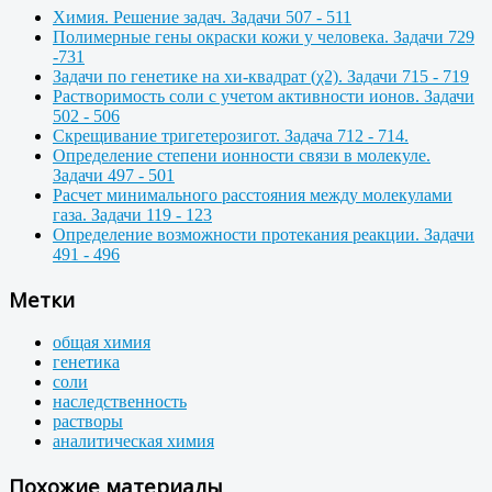
Химия. Решение задач. Задачи 507 - 511
Полимерные гены окраски кожи у человека. Задачи 729
-731
Задачи по генетике на хи-квадрат (χ2). Задачи 715 - 719
Растворимость соли с учетом активности ионов. Задачи
502 - 506
Скрещивание тригетерозигот. Задача 712 - 714.
Определение степени ионности связи в молекуле.
Задачи 497 - 501
Расчет минимального расстояния между молекулами
газа. Задачи 119 - 123
Определение возможности протекания реакции. Задачи
491 - 496
Метки
общая химия
генетика
соли
наследственность
растворы
аналитическая химия
Похожие материалы