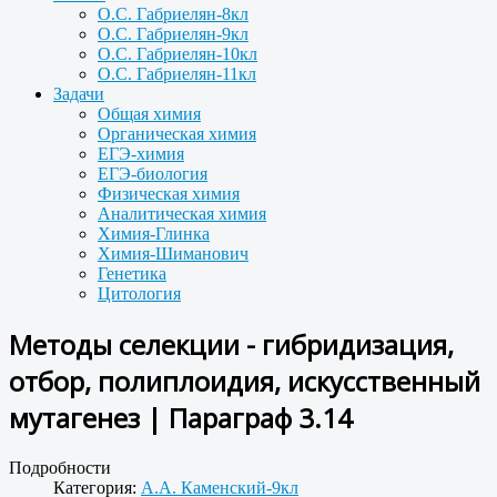
О.С. Габриелян-8кл
О.С. Габриелян-9кл
О.С. Габриелян-10кл
О.С. Габриелян-11кл
Задачи
Общая химия
Органическая химия
ЕГЭ-химия
ЕГЭ-биология
Физическая химия
Аналитическая химия
Химия-Глинка
Химия-Шиманович
Генетика
Цитология
Методы селекции - гибридизация,
отбор, полиплоидия, искусственный
мутагенез | Параграф 3.14
Подробности
Категория:
А.А. Каменский-9кл