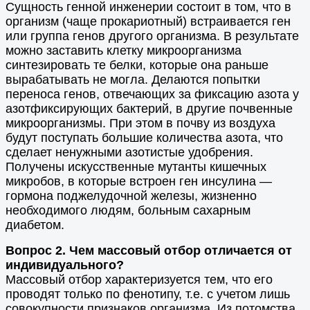
Сущность генной инженерии состоит в том, что в
организм (чаще прокариотный) встраивается ген
или группа генов другого организма. В результате
можно заставить клетку микроорганизма
синтезировать те белки, которые она раньше
вырабатывать не могла. Делаются попытки
переноса генов, отвечающих за фиксацию азота у
азотфиксирующих бактерий, в другие почвенные
микроорганизмы. При этом в почву из воздуха
будут поступать большие количества азота, что
сделает ненужными азотистые удобрения.
Получены искусственные мутанты кишечных
микробов, в которые встроен ген инсулина —
гормона поджелудочной железы, жизненно
необходимого людям, больным сахарным
диабетом.
Вопрос 2. Чем массовый отбор отличается от
индивидуального?
Массовый отбор характеризуется тем, что его
проводят только по фенотипу, т.е. с учетом лишь
совокупности признаков организма. Из потомства