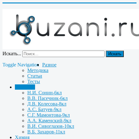
Искать...
Искать
Toggle Navigation
Разное
Методика
Статьи
Тесты
Биология
Н.И. Сонин-6кл
В.В. Пасечник-6кл
Д.В. Колесова-8кл
А.С. Батуев-9кл
С.Г. Мамонтова-9кл
А.А. Каменский-9кл
В.И. Сивоглазов-10кл
В.Б. Захаров-11кл
Химия