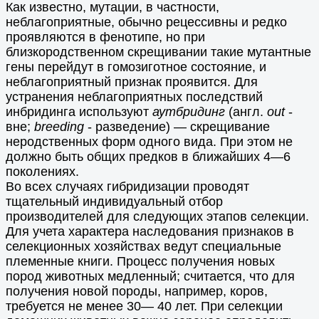
Как известно, мутации, в частности,
неблагоприятные, обычно рецессивны и редко
проявляются в фенотипе, но при
близкородственном скрещивании такие мутантные
гены перейдут в гомозиготное состояние, и
неблагоприятный признак проявится. Для
устранения неблагоприятных последствий
инбридинга используют
аутбридинг
(англ.
out
-
вне;
brееding
- разведение) — скрещивание
неродственных форм одного вида. При этом не
должно быть общих предков в ближайших 4—6
поколениях.
Во всех случаях гибридизации проводят
тщательный индивидуальный отбор
производителей для следующих этапов селекции.
Для учета характера наследования признаков в
селекционных хозяйствах ведут специальные
племенные книги. Процесс получения новых
пород животных медленный; считается, что для
получения новой породы, например, коров,
требуется не менее 30— 40 лет. При селекции