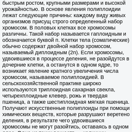
быстрым ростом, крупными размерами и высокой
урожайностью. В основе явления полиплоидии
лежат следующие причины: каждому виду живых
организмов присущ строго определенный набор
хромосом. В половых клетках все хромосомы
различны. Такой набор называется гаплоидным и
обозначается буквой п. Клетки тела (соматические)
обычно содержат двойной набор хромосом,
называемый диплоидным (2n). Если хромосомы,
удвоившиеся в процессе деления, не разойдутся в
дочерние клетки, а останутся в одном ядре, то
возникает явление кратного увеличения числа
хромосом, называемое полиплоидией. В
сельскохозяйственной практике широко
используются триплоидная сахарная свекла,
четырехплоидные клевер, рожь и твердая
пшеница, а также шестиплоидная мягкая пшеница.
Получают искусственные полиплоиды при помощи
химических веществ, которые разрушают веретено
деления, в результате чего удвоившиеся
хромосомы не могут разойтись, оставаясь в одном