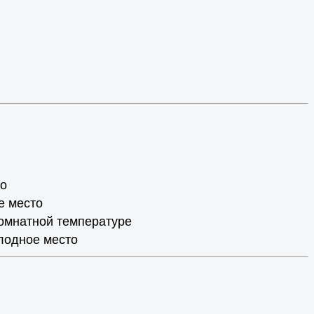
о
е место
омнатной температуре
лодное место