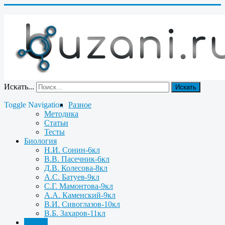
Искать...
Искать
Toggle Navigation
Разное
Методика
Статьи
Тесты
Биология
Н.И. Сонин-6кл
В.В. Пасечник-6кл
Д.В. Колесова-8кл
А.С. Батуев-9кл
С.Г. Мамонтова-9кл
А.А. Каменский-9кл
В.И. Сивоглазов-10кл
В.Б. Захаров-11кл
Химия