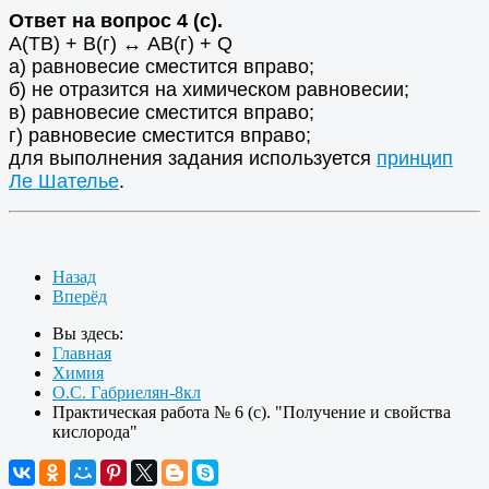
Ответ на вопрос 4 (с).
A(ТВ) + В(г) ↔ АВ(г) + Q
а) равновесие сместится вправо;
б) не отразится на химическом равновесии;
в) равновесие сместится вправо;
г) равновесие сместится вправо;
для выполнения задания используется
принцип
Ле Шателье
.
Назад
Вперёд
Вы здесь:
Главная
Химия
О.С. Габриелян-8кл
Практическая работа № 6 (с). "Получение и свойства
кислорода"