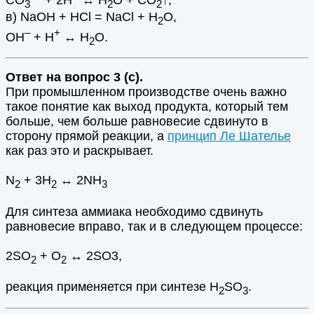
СО
+ 2Н
↔ H
O + CO
↑;
3
2
2
в) NaOH + HCl = NaCl + H
O,
2
–
+
OH
+ H
↔ H
O.
2
Ответ на вопрос 3 (с).
При промышленном производстве очень важно
такое понятие как выход продукта, который тем
больше, чем больше равновесие сдвинуто в
сторону прямой реакции, а
принцип Ле Шателье
как раз это и раскрывает.
N
+ 3H
↔ 2NH
2
2
3
Для синтеза аммиака необходимо сдвинуть
равновесие вправо, так и в следующем процессе:
2SO
+ O
↔ 2SO3,
2
2
реакция применяется при синтезе H
SO
.
2
3