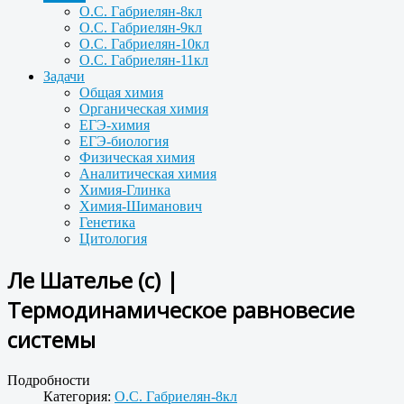
О.С. Габриелян-8кл
О.С. Габриелян-9кл
О.С. Габриелян-10кл
О.С. Габриелян-11кл
Задачи
Общая химия
Органическая химия
ЕГЭ-химия
ЕГЭ-биология
Физическая химия
Аналитическая химия
Химия-Глинка
Химия-Шиманович
Генетика
Цитология
Ле Шателье (с) |
Термодинамическое равновесие
системы
Подробности
Категория:
О.С. Габриелян-8кл