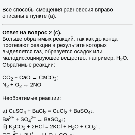
Все способы смещения равновесия вправо
описаны в пункте (а).
Ответ на вопрос 2 (с).
Больше обратимых реакций, так как до конца
протекают реакции в результате которых
выделяется газ, образуется осадок или
малодиссоциируюшее вещество, например, Н
О.
2
Обратимые реакции:
СО
+ СаО ↔ СаСО
;
2
3
N
+ O
↔ 2NO
2
2
Необратимые реакции:
a) CuSO
+ BaCl
= CuCl
+ BaSO
↓,
4
2
2
4
2+
2–
Ba
+ SO
↔ BaSO
↓;
4
4
б) K
CO
+ 2HCl = 2KCl + H
O + CO
↑,
2
3
2
2
2–
+