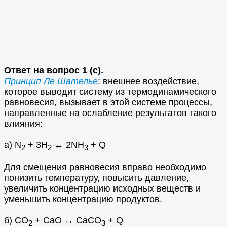
Ответ на вопрос 1 (с).
Принцип Ле Шателье
: внешнее воздействие,
которое выводит систему из термодинамического
равновесия, вызывает в этой системе процессы,
направленные на ослабление результатов такого
влияния:
а) N
+ 3H
↔ 2NH
+ Q
2
2
3
Для смещения равновесия вправо необходимо
понизить температуру, повысить давление,
увеличить концентрацию исходных веществ и
уменьшить концентрацию продуктов.
б) СО
+ СаО ↔ СаСО
+ Q
2
3