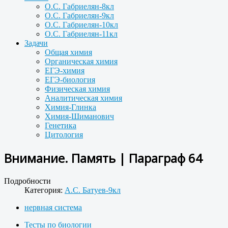
О.С. Габриелян-8кл
О.С. Габриелян-9кл
О.С. Габриелян-10кл
О.С. Габриелян-11кл
Задачи
Общая химия
Органическая химия
ЕГЭ-химия
ЕГЭ-биология
Физическая химия
Аналитическая химия
Химия-Глинка
Химия-Шиманович
Генетика
Цитология
Внимание. Память | Параграф 64
Подробности
Категория:
А.С. Батуев-9кл
нервная система
Тесты по биологии