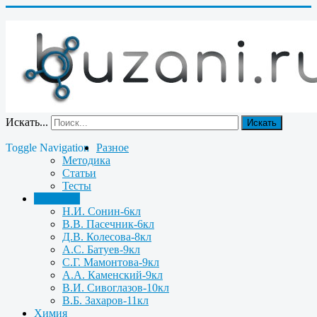
Искать...
Искать
Toggle Navigation
Разное
Методика
Статьи
Тесты
Биология
Н.И. Сонин-6кл
В.В. Пасечник-6кл
Д.В. Колесова-8кл
А.С. Батуев-9кл
С.Г. Мамонтова-9кл
А.А. Каменский-9кл
В.И. Сивоглазов-10кл
В.Б. Захаров-11кл
Химия