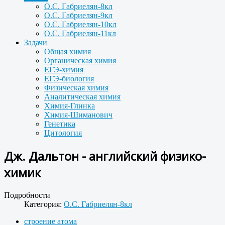
О.С. Габриелян-8кл
О.С. Габриелян-9кл
О.С. Габриелян-10кл
О.С. Габриелян-11кл
Задачи
Общая химия
Органическая химия
ЕГЭ-химия
ЕГЭ-биология
Физическая химия
Аналитическая химия
Химия-Глинка
Химия-Шиманович
Генетика
Цитология
Дж. Дальтон - английский физико-
химик
Подробности
Категория:
О.С. Габриелян-8кл
строение атома