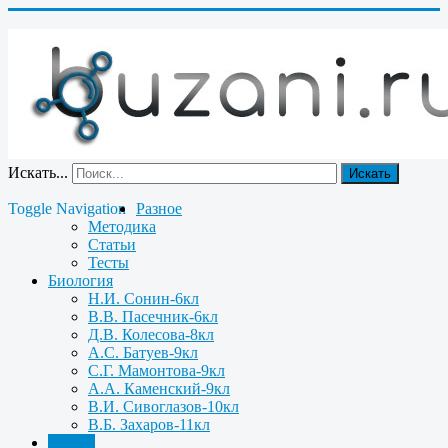
Искать...
Искать
Toggle Navigation
Разное
Методика
Статьи
Тесты
Биология
Н.И. Сонин-6кл
В.В. Пасечник-6кл
Д.В. Колесова-8кл
А.С. Батуев-9кл
С.Г. Мамонтова-9кл
А.А. Каменский-9кл
В.И. Сивоглазов-10кл
В.Б. Захаров-11кл
Химия