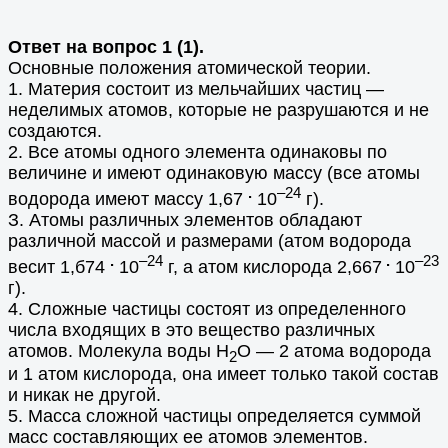
Ответ на вопрос 1 (1).
Основные положения атомической теории.
1. Материя состоит из мельчайших частиц —
неделимых атомов, которые не разрушаются и не
создаются.
2. Все атомы одного элемента одинаковы по
величине и имеют одинаковую массу (все атомы
.
–24
водорода имеют массу 1,67
10
г).
З. Атомы различных элементов обладают
различной массой и размерами (атом водорода
.
–24
.
–23
весит 1,б74
10
г, а атом кислорода 2,667
10
г).
4. Сложные частицы состоят из определенного
числа входящих в это вещество различных
атомов. Молекула воды Н
О — 2 атома водорода
2
и 1 атом кислорода, она имеет только такой состав
и никак не другой.
5. Масса сложной частицы определяется суммой
масс составляющих ее атомов элементов.