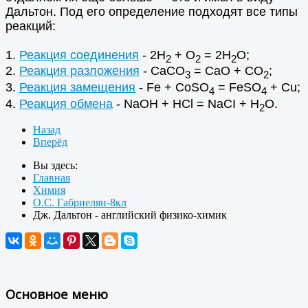
Дальтон. Под его определение подходят все типы
реакций:
1.
Реакция соединения
- 2Н
+ O
= 2Н
О;
2
2
2
2.
Реакция разложения
- СаСО
= СаО + СО
;
3
2
3.
Реакция замещения
- Fe + СoSO
= FeSO
+ Сu;
4
4
4.
Реакция обмена
- NаOН + HCl = NaСI + Н
O.
2
Назад
Вперёд
Вы здесь:
Главная
Химия
О.С. Габриелян-8кл
Дж. Дальтон - английский физико-химик
Основное меню