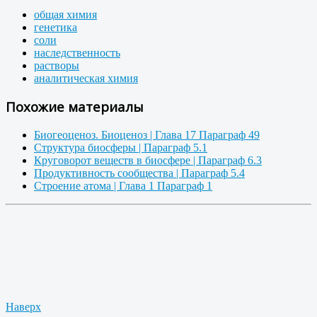
общая химия
генетика
соли
наследственность
растворы
аналитическая химия
Похожие материалы
Биогеоценоз. Биоценоз | Глава 17 Параграф 49
Структура биосферы | Параграф 5.1
Круговорот веществ в биосфере | Параграф 6.3
Продуктивность сообщества | Параграф 5.4
Строение атома | Глава 1 Параграф 1
Наверх