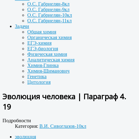
О.С. Габриелян-8кл
О.С. Габриелян-9кл
О.С. Габриелян-10кл
О.С. Габриелян-11кл
Задачи
Общая химия
Органическая химия
ЕГЭ-химия
ЕГЭ-биология
Физическая химия
Аналитическая химия
Химия-Глинка
Химия-Шиманович
Генетика
Цитология
Эволюция человека | Параграф 4.
19
Подробности
Категория:
В.И. Сивоглазов-10кл
эволюция