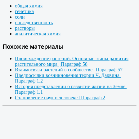
общая химия
генетика
соли
наследственность
растворы
аналитическая химия
Похожие материалы
Происхождение растений. Основные этапы развития
растительного мира | Параграф 58
Взаимосвязи растений в сообществе | Параграф 57
Предпосылки возникновения теории Ч. Дарвина |
Параграф 1.2
История представлений о развитии жизни на Земле |
Параграф 1.1
Становление наук о человеке | Параграф 2