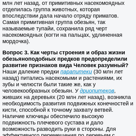
млн лет назад, от примитивных насекомоядных
отделилась группа животных, которая
впоследствии дала начало отряду приматов.
Самая примитивная группа обезьян, так
называемые тупайи, сохранила ряд черт
насекомоядных (когти на пальцах, удлиненная
мордочка).
Вопрос 3. Как черты строения и образ жизни
обезьяноподобных предков предопределили
развитие признаков вида Человек разумный?
Наши далекие предки
парапитеки
(30 млн лет
назад) питались насекомыми и растениями, их
зубы и челюсти были такие же, как у
человекообразных обезьян. У
дриопитеков
,
живших на деревьях (20 млн лет назад), возникла
необходимость развития подвижных конечностей и
кисти, способной к точному захвату ветвей.
Наличие ключицы обеспечило высокую
подвижность плечевого сустава и дало
возможность разводить руки в стороны. Для
эффективного перемещения по деревьям с