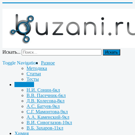
Искать...
Искать
Toggle Navigation
Разное
Методика
Статьи
Тесты
Биология
Н.И. Сонин-6кл
В.В. Пасечник-6кл
Д.В. Колесова-8кл
А.С. Батуев-9кл
С.Г. Мамонтова-9кл
А.А. Каменский-9кл
В.И. Сивоглазов-10кл
В.Б. Захаров-11кл
Химия