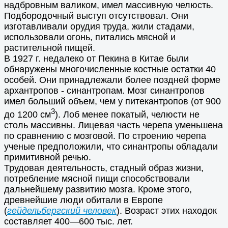
надбровным валиком, имел массивную челюсть.
Подбородочный выступ отсутствовал. Они
изготавливали орудия труда, жили стадами,
использовали огонь, питались мясной и
растительной пищей.
В 1927 г. недалеко от Пекина в Китае были
обнаружены многочисленные костные остатки 40
особей. Они принадлежали более поздней форме
архантропов - синантропам. Мозг синантропов
имел больший объем, чем у питекантропов (от 900
3
до 1200 см
). Лоб менее покатый, челюсти не
столь массивны. Лицевая часть черепа уменьшена
по сравнению с мозговой. По строению черепа
ученые предположили, что синантропы обладали
примитивной речью.
Трудовая деятельность, стадный образ жизни,
потребление мясной пищи способствовали
дальнейшему развитию мозга. Кроме этого,
древнейшие люди обитали в Европе
(
гейдельбергский человек
). Возраст этих находок
составляет 400—600 тыс. лет.