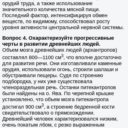
орудий труда, а также использование
значительного количества мясной пищи.
Последний фактор, интенсифицируя обмен
веществ, по видимому, способствовал росту
уровня активности центральной нервной системы.
Вопрос 4. Охарактеризуйте прогрессивные
черты в развитии древнейших людей.
Объем мозга древнейших людей (архантропов)
3
составлял 800—1100 см
, что вполне достаточно
для развития речи. Они изготавливали каменные
орудия, использовали огонь, строили шалаши и
обустраивали пещеры. Судя по строению
подбородка, у них уже существовала
членораздельная речь. Останки питекантропов
были найдены на о. Ява. По черепной крышке
установлено, что объем мозга питекантропа
3
достигал 900 см
, а строение бедренной кости
свидетельствовало о прямохождении.
Древнейший человек характеризовался низким,
очень покатым лбом, с резко выраженным