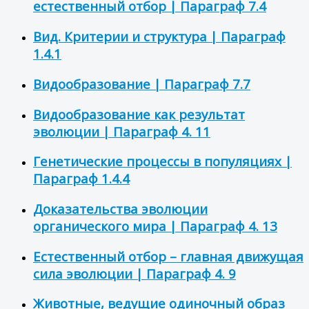
естественный отбор | Параграф 7.4
Вид. Критерии и структура | Параграф
1.4.1
Видообразование | Параграф 7.7
Видообразование как результат
эволюции | Параграф 4. 11
Генетические процессы в популяциях |
Параграф 1.4.4
Доказательства эволюции
органического мира | Параграф 4. 13
Естественный отбор – главная движущая
сила эволюции | Параграф 4. 9
Животные, ведущие одиночный образ