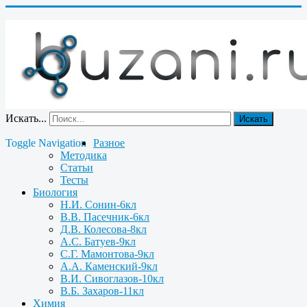
Искать...
Искать
Toggle Navigation
Разное
Методика
Статьи
Тесты
Биология
Н.И. Сонин-6кл
В.В. Пасечник-6кл
Д.В. Колесова-8кл
А.С. Батуев-9кл
С.Г. Мамонтова-9кл
А.А. Каменский-9кл
В.И. Сивоглазов-10кл
В.Б. Захаров-11кл
Химия