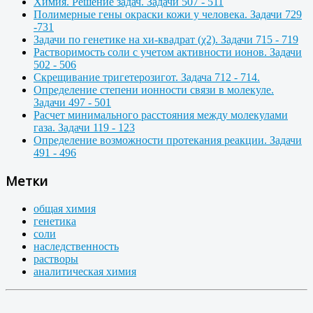
Химия. Решение задач. Задачи 507 - 511
Полимерные гены окраски кожи у человека. Задачи 729
-731
Задачи по генетике на хи-квадрат (χ2). Задачи 715 - 719
Растворимость соли с учетом активности ионов. Задачи
502 - 506
Скрещивание тригетерозигот. Задача 712 - 714.
Определение степени ионности связи в молекуле.
Задачи 497 - 501
Расчет минимального расстояния между молекулами
газа. Задачи 119 - 123
Определение возможности протекания реакции. Задачи
491 - 496
Метки
общая химия
генетика
соли
наследственность
растворы
аналитическая химия