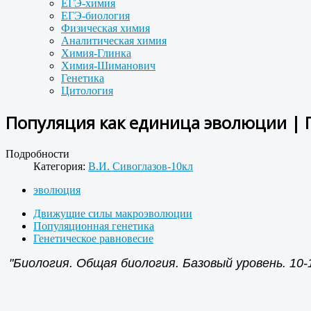
ЕГЭ-химия
ЕГЭ-биология
Физическая химия
Аналитическая химия
Химия-Глинка
Химия-Шиманович
Генетика
Цитология
Популяция как единица эволюции | П
Подробности
Категория:
В.И. Сивоглазов-10кл
эволюция
Движущие силы макроэволюции
Популяционная генетика
Генетическое равновесие
"Биология. Общая биология. Базовый уровень. 10-11