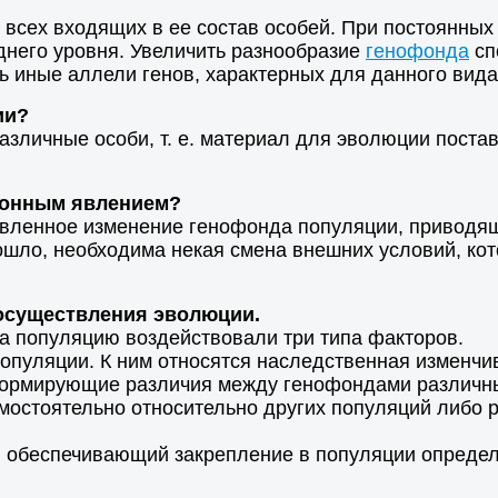
 всех входящих в ее состав особей. При постоянны
днего уровня. Увеличить разнообразие
генофонда
сп
ть иные аллели генов, характерных для данного вида
ии?
зличные особи, т. е. материал для эволюции поста
ионным явлением?
вленное изменение генофонда популяции, приводяще
ло, необходима некая смена внешних условий, кот
 осуществления эволюции.
а популяцию воздействовали три типа факторов.
опуляции. К ним относятся наследственная изменч
 формирующие различия между генофондами различн
амостоятельно относительно других популяций либо
 обеспечивающий закрепление в популяции определ