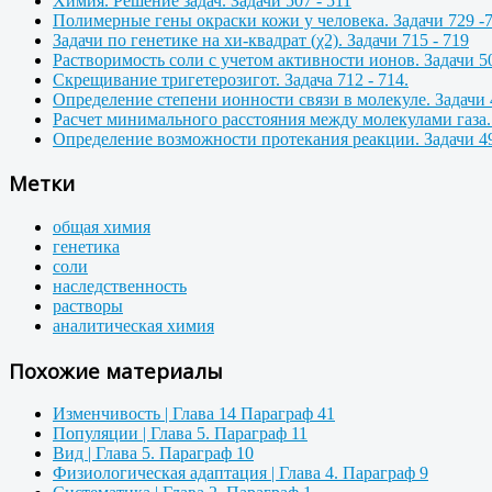
Химия. Решение задач. Задачи 507 - 511
Полимерные гены окраски кожи у человека. Задачи 729 -
Задачи по генетике на хи-квадрат (χ2). Задачи 715 - 719
Растворимость соли с учетом активности ионов. Задачи 50
Скрещивание тригетерозигот. Задача 712 - 714.
Определение степени ионности связи в молекуле. Задачи 
Расчет минимального расстояния между молекулами газа. 
Определение возможности протекания реакции. Задачи 49
Метки
общая химия
генетика
соли
наследственность
растворы
аналитическая химия
Похожие материалы
Изменчивость | Глава 14 Параграф 41
Популяции | Глава 5. Параграф 11
Вид | Глава 5. Параграф 10
Физиологическая адаптация | Глава 4. Параграф 9