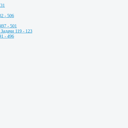
731
2 - 506
497 - 501
Задачи 119 - 123
1 - 496