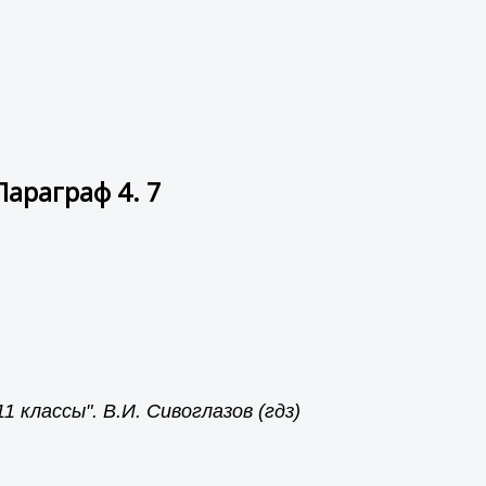
араграф 4. 7
 классы". В.И. Сивоглазов (гдз)