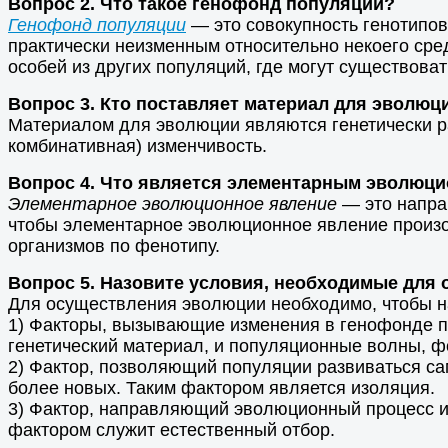
Вопрос 2. Что такое генофонд популяции?
Генофонд популяции
— это совокупность генотипов
практически неизменным относительно некоего сре
особей из других популяций, где могут существова
Вопрос 3. Кто поставляет материал для эволюц
Материалом для эволюции являются генетически ра
комбинативная) изменчивость.
Вопрос 4. Что является элементарным эволюц
Элементарное эволюционное явление
— это напра
чтобы элементарное эволюционное явление произош
организмов по фенотипу.
Вопрос 5. Назовите условия, необходимые для
Для осуществления эволюции необходимо, чтобы н
1) Факторы, вызывающие изменения в генофонде п
генетический материал, и популяционные волны,
2) Фактор, позволяющий популяции развиваться с
более новых. Таким фактором является изоляция.
3) Фактор, направляющий эволюционный процесс и
фактором служит естественный отбор.