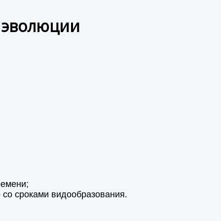
а эволюции
ремени;
 со сроками видообразования.