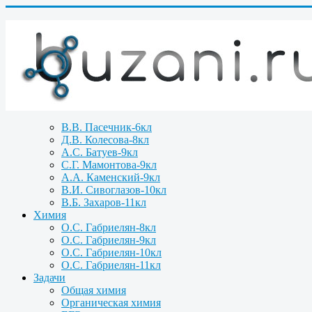
В.В. Пасечник-6кл
Д.В. Колесова-8кл
А.С. Батуев-9кл
С.Г. Мамонтова-9кл
А.А. Каменский-9кл
В.И. Сивоглазов-10кл
В.Б. Захаров-11кл
Химия
О.С. Габриелян-8кл
О.С. Габриелян-9кл
О.С. Габриелян-10кл
О.С. Габриелян-11кл
Задачи
Общая химия
Органическая химия