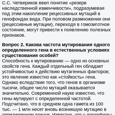
С.С. Четвериков ввел понятие «резерв
наследственной изменчивости», подразумевая
под этим накопление рецессивных мутаций в
генофондах вида. При половом размножении они
(рецессивные мутации), переходя в гомозиготное
состояние, могут привести к появлению полезных
признаков.
Вопрос 2. Какова частота мутирования одного
определенного гена в естественных условиях
существования особей?
Способность к мутированию — одно из основных
свойств гена. Каждый отдельный ген обладает
устойчивостью к действию мутагенных факторов;
это явление известно как «стойкость» гена.
Однако вследствие того, что генов в организме
тысячи, общее число мутаций оказывается
значительно. Современной науке известно, что
гены мутируют с определенной частотой.
Подсчитано, что в среднем одна гамета из 100
тыс. — 1 млн несет вновь возникшую мутацию в
определенном локусе. Известно, что у дрозофилы