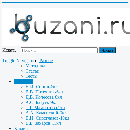
Искать...
Искать
Toggle Navigation
Разное
Методика
Статьи
Тесты
Биология
Н.И. Сонин-6кл
В.В. Пасечник-6кл
Д.В. Колесова-8кл
А.С. Батуев-9кл
С.Г. Мамонтова-9кл
А.А. Каменский-9кл
В.И. Сивоглазов-10кл
В.Б. Захаров-11кл
Химия