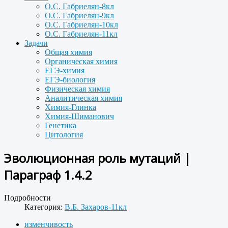
О.С. Габриелян-8кл
О.С. Габриелян-9кл
О.С. Габриелян-10кл
О.С. Габриелян-11кл
Задачи
Общая химия
Органическая химия
ЕГЭ-химия
ЕГЭ-биология
Физическая химия
Аналитическая химия
Химия-Глинка
Химия-Шиманович
Генетика
Цитология
Эволюционная роль мутаций |
Параграф 1.4.2
Подробности
Категория:
В.Б. Захаров-11кл
изменчивость