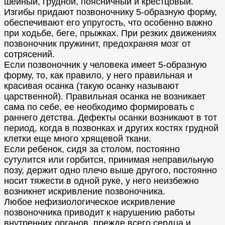
шейный, грудной, поясничный и крестцовый.
Изгибы придают позвоночнику 5-образную форму,
обеспечивают его упругость, что особенно важно
при ходьбе, беге, прыжках. При резких движениях
позвоночник пружинит, предохраняя мозг от
сотрясений.
Если позвоночник у человека имеет 5-образную
форму, то, как правило, у него правильная и
красивая осанка (такую осанку называют
царственной). Правильная осанка не возникает
сама по себе, ее необходимо формировать с
раннего детства. Дефекты осанки возникают в тот
период, когда в позвонках и других костях грудной
клетки еще много хрящевой ткани.
Если ребенок, сидя за столом, постоянно
сутулится или горбится, принимая неправильную
позу, держит одно плечо выше другого, постоянно
носит тяжести в одной руке, у него неизбежно
возникнет искривление позвоночника.
Любое нефизиологическое искривление
позвоночника приводит к нарушению работы
внутренних органов, прежде всего сердца и