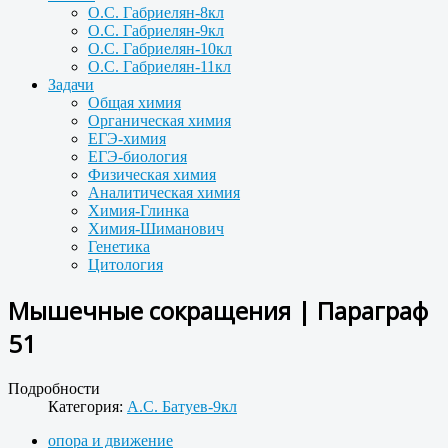
О.С. Габриелян-8кл
О.С. Габриелян-9кл
О.С. Габриелян-10кл
О.С. Габриелян-11кл
Задачи
Общая химия
Органическая химия
ЕГЭ-химия
ЕГЭ-биология
Физическая химия
Аналитическая химия
Химия-Глинка
Химия-Шиманович
Генетика
Цитология
Мышечные сокращения | Параграф
51
Подробности
Категория:
А.С. Батуев-9кл
опора и движение