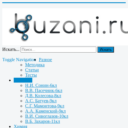
Искать...
Искать
Toggle Navigation
Разное
Методика
Статьи
Тесты
Биология
Н.И. Сонин-6кл
В.В. Пасечник-6кл
Д.В. Колесова-8кл
А.С. Батуев-9кл
С.Г. Мамонтова-9кл
А.А. Каменский-9кл
В.И. Сивоглазов-10кл
В.Б. Захаров-11кл
Химия