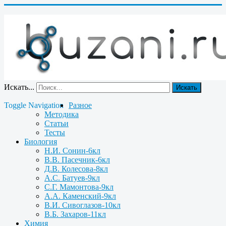
Искать...
Искать
Toggle Navigation
Разное
Методика
Статьи
Тесты
Биология
Н.И. Сонин-6кл
В.В. Пасечник-6кл
Д.В. Колесова-8кл
А.С. Батуев-9кл
С.Г. Мамонтова-9кл
А.А. Каменский-9кл
В.И. Сивоглазов-10кл
В.Б. Захаров-11кл
Химия