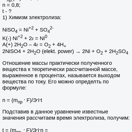
n = 0,8;
t - ?
1) Химизм электролиза:
+2
2-
NiSO
= Ni
+ SO
4
4
+2
0
K(-) Ni
+ 2
= Ni
A(+) 2H
O – 4
= O
+ 4H
2
2
+
2NiSO4 + 2H
O (elekt. power) → 2Ni + O
+ 2H
SO
2
2
2
4
Отношение массы практически полученного
вещества к теоретически рассчитанной массе,
выраженное в процентах, называется выходом
вещества по току. Его можно определть по
формуле:
.
.
.
n = (m
F)/Э
I
t
пр
Подставив в данное уравнение известные
значения рассчитаем время электролиза, получим:
.
.
.
t = (m
F)/Э
I
n =
пр.