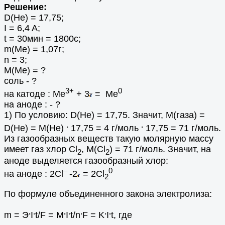
Решение:
D(Не) = 17,75;
I = 6,4 A;
t = 30мин = 1800с;
m(Me) = 1,07г;
n = 3;
M(Me) = ?
соль - ?
3+
0
на катоде : Me
+ 3
= Me
на аноде : - ?
1) По условию: D(Не) = 17,75. Значит, M(газа) =
.
.
D(Не) = M(He)
17,75 = 4 г/моль
17,75 = 71 г/моль.
Из газообразных веществ такую молярную массу
имеет газ хлор Cl
, M(Cl
) = 71 г/моль. Значит, на
2
2
аноде выделяется газообразный хлор:
–
0
на аноде : 2Cl
-2
= 2Cl
2
По формуле объединенного закона электролиза:
.
.
.
.
.
.
.
m = Э
I
t/F = М
I
t/n
F = K
I
t, где