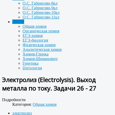
О.С. Габриелян-8кл
О.С. Габриелян-9кл
О.С. Габриелян-10кл
О.С. Габриелян-11кл
Задачи
Общая химия
Органическая химия
ЕГЭ-химия
ЕГЭ-биология
Физическая химия
Аналитическая химия
Химия-Глинка
Химия-Шиманович
Генетика
Цитология
Электролиз (Electrolysis). Выход
металла по току. Задачи 26 - 27
Подробности
Категория:
Общая химия
электролиз