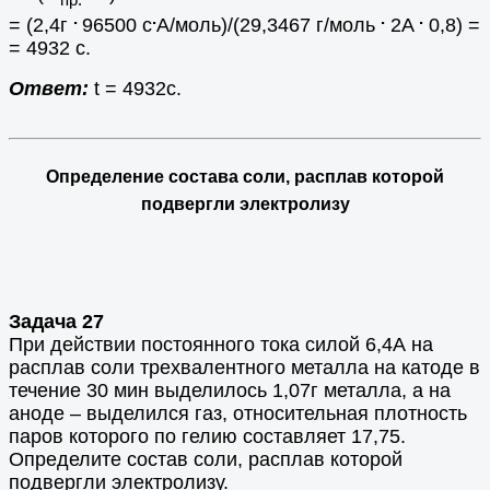
.
.
.
.
= (2,4г
96500 c
A/моль)/(29,3467 г/моль
2A
0,8) =
= 4932 c.
Ответ:
t = 4932c.
Определение состава соли, расплав которой
подвергли электролизу
Задача 27
При действии постоянного тока силой 6,4А на
расплав соли трехвалентного металла на катоде в
течение 30 мин выделилось 1,07г металла, а на
аноде – выделился газ, относительная плотность
паров которого по гелию составляет 17,75.
Определите состав соли, расплав которой
подвергли электролизу.