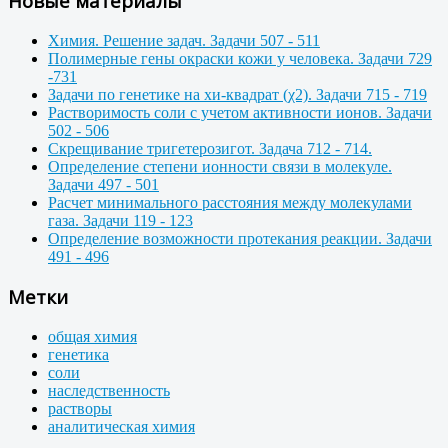
Новые материалы
Химия. Решение задач. Задачи 507 - 511
Полимерные гены окраски кожи у человека. Задачи 729
-731
Задачи по генетике на хи-квадрат (χ2). Задачи 715 - 719
Растворимость соли с учетом активности ионов. Задачи
502 - 506
Скрещивание тригетерозигот. Задача 712 - 714.
Определение степени ионности связи в молекуле.
Задачи 497 - 501
Расчет минимального расстояния между молекулами
газа. Задачи 119 - 123
Определение возможности протекания реакции. Задачи
491 - 496
Метки
общая химия
генетика
соли
наследственность
растворы
аналитическая химия