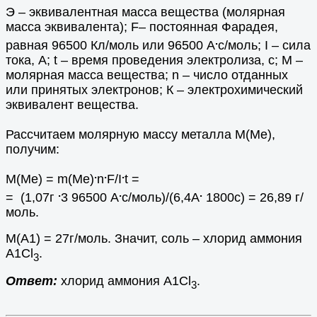
Э – эквивалентная масса вещества (молярная
масса эквивалента); F– постоянная Фарадея,
.
равная 96500 Кл/моль или 96500 А
с/моль; I – сила
тока, А; t – время проведения электролиза, с; М –
молярная масса вещества; n – число отданных
или принятых электронов; К – электрохимический
эквивалент вещества.
Рассчитаем молярную массу металла М(Ме),
получим:
.
.
.
М(Ме) = m(Me)
n
F/I
t =
.
.
.
= (1,07г
3 96500 А
с/моль)/(6,4А
1800с) = 26,89 г/
моль.
M(A1) = 27г/моль. Значит, соль – хлорид аммония
A1Cl
.
3
Ответ:
хлорид аммония A1Cl
.
3