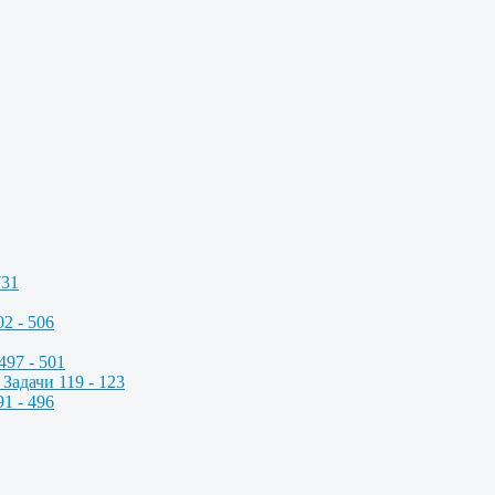
731
2 - 506
497 - 501
Задачи 119 - 123
1 - 496