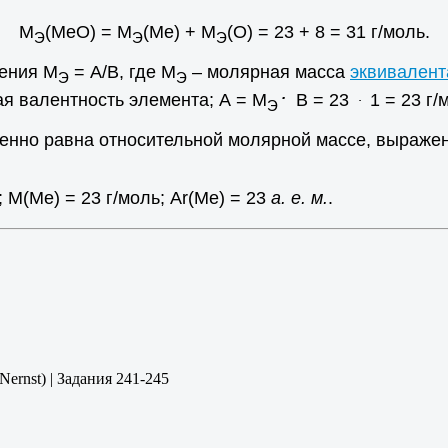
M
(МеО) = M
(Ме) + M
(О) = 23 + 8 = 31 г/моль.
Э
Э
Э
шения М
= А/В, где М
– молярная масса
эквивалент
Э
Э
.
ая валентность элемента; А = М
В = 23
1 = 23 г/
.
Э
енно равна относительной молярной массе, выраженн
; М(Ме) = 23 г/моль; Ar(Ме) = 23
а. е. м.
.
rnst) | Задания 241-245