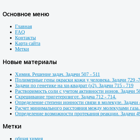
Основное меню
Главная
FAQ
Контакты
Карта сайта
Метки
Новые материалы
Химия. Решение задач. Задачи 507 - 511
Полимерные гены окраски кожи у человека. Задачи 729 -
Задачи по генетике на хи-квадрат (χ2). Задачи 715 - 719
Растворимость соли с учетом активности ионов. Задачи 50
Скрещивание тригетерозигот. Задача 712 - 714.
Определение степени ионности связи в молекуле. Задачи 
Расчет минимального расстояния между молекулами газа. 
Определение возможности протекания реакции. Задачи 49
Метки
общая химия