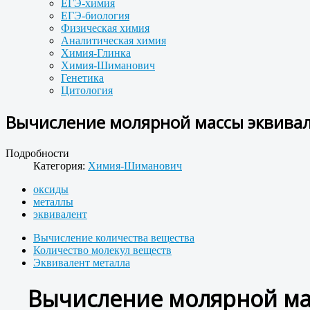
ЕГЭ-химия
ЕГЭ-биология
Физическая химия
Аналитическая химия
Химия-Глинка
Химия-Шиманович
Генетика
Цитология
Вычисление молярной массы эквивал
Подробности
Категория:
Химия-Шиманович
оксиды
металлы
эквивалент
Вычисление количества вещества
Количество молекул веществ
Эквивалент металла
Вычисление молярной ма