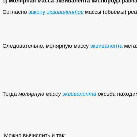
б)
молярная масса эквивалента кислорода
равна
Согласно
закону
эквивалентов
массы (объёмы) ре
Следовательно, молярную массу
эквивалента
мета
Тогда
молярную массу
эквивалента
оксида
находим
Можно вычислить и так: