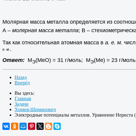
Молярная масса металла определяется из соотно
А –
молярная масса металла
; В – стехиометрическ
Так как относительная атомная масса в
а. е. м.
числ
.
е. м.
Ответ:
М
(МеО) = 31 г/моль; М
(Ме) = 23 г/моль
Э
Э
Назад
Вперёд
Вы здесь:
Главная
Задачи
Химия-Шиманович
Электродные потенциалы металлов. Уравнение Нернста (Ne