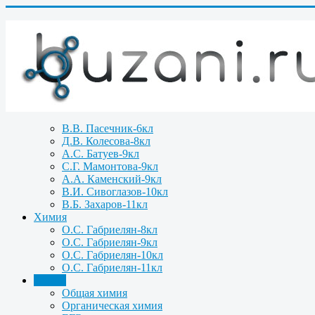
В.В. Пасечник-6кл
Д.В. Колесова-8кл
А.С. Батуев-9кл
С.Г. Мамонтова-9кл
А.А. Каменский-9кл
В.И. Сивоглазов-10кл
В.Б. Захаров-11кл
Химия
О.С. Габриелян-8кл
О.С. Габриелян-9кл
О.С. Габриелян-10кл
О.С. Габриелян-11кл
Задачи
Общая химия
Органическая химия