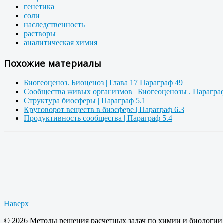
генетика
соли
наследственность
растворы
аналитическая химия
Похожие материалы
Биогеоценоз. Биоценоз | Глава 17 Параграф 49
Сообщества живых организмов | Биогеоценозы . Параграф
Структура биосферы | Параграф 5.1
Круговорот веществ в биосфере | Параграф 6.3
Продуктивность сообщества | Параграф 5.4
Наверх
© 2026 Методы решения расчетных задач по химии и биологии