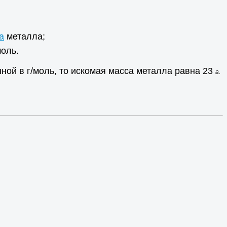
а
металла;
моль.
ой в г/моль, то искомая масса металла равна 23
а.